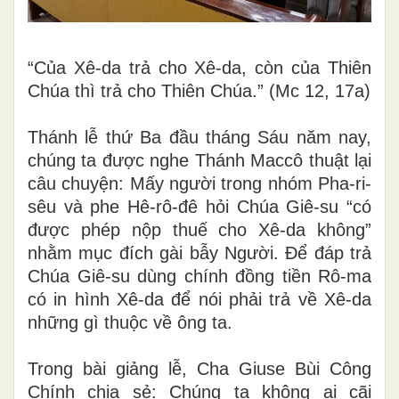
“Của Xê-da trả cho Xê-da, còn của Thiên
Chúa thì trả cho Thiên Chúa.” (Mc 12, 17a)
Thánh lễ thứ Ba đầu tháng Sáu năm nay,
chúng ta được nghe Thánh Maccô thuật lại
câu chuyện: Mấy người trong nhóm Pha-ri-
sêu và phe Hê-rô-đê hỏi Chúa Giê-su “có
được phép nộp thuế cho Xê-da không”
nhằm mục đích gài bẫy Người. Để đáp trả
Chúa Giê-su dùng chính đồng tiền Rô-ma
có in hình Xê-da để nói phải trả về Xê-da
những gì thuộc về ông ta.
Trong bài giảng lễ, Cha Giuse Bùi Công
Chính chia sẻ: Chúng ta không ai cãi