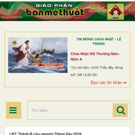
TRANG NHẤT
GIỚI THIỆU
GIÁO XỨ
TIN MỪNG CHÚA NHẬT - LỄ
DÒNG TU
TRỌNG
BAN MỤC VỤ
Chúa Nhật XIX Thường Niên -
Năm A
ĐOÀN THỂ CG
“Cứ yên tâm, chính Thầy đây, đừng
sợ!” (Mt 14,22-33)
LINH MỤC
Đọc các tin khác ➥
ĐIỂM HÀNH HƯƠNG
LBT: Thánh lễ cầu nguyện Tháng Sáu 2026