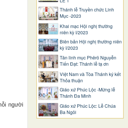
LỄ 1
Thánh lễ Truyền chức Linh
Mục -2023
Khai mạc Hội nghị thường
niên kỳ I/2023
Biên bản Hội nghị thường niên
kỳ I/2023
Tân linh mục Phêrô Nguyễn
Tiến Đạt: Thánh lễ tạ ơn
Việt Nam và Tòa Thánh ký kết
Thỏa thuận
Giáo xứ Phúc Lộc -Mừng lễ
Thánh Đa Minh
mỗi người
Giáo xứ Phúc Lộc: Lễ Chúa
Ba Ngôi