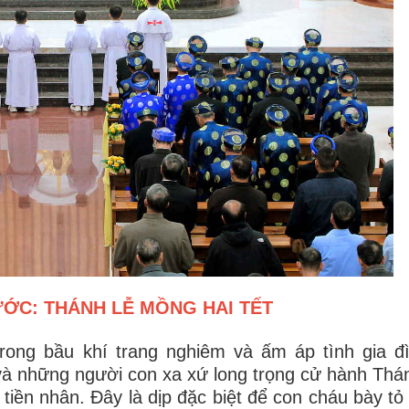
ƯỚC: THÁNH LỄ MỒNG HAI TẾT
ong bầu khí trang nghiêm và ấm áp tình gia đ
à những người con xa xứ long trọng cử hành Thán
tiền nhân. Đây là dịp đặc biệt để con cháu bày tỏ 