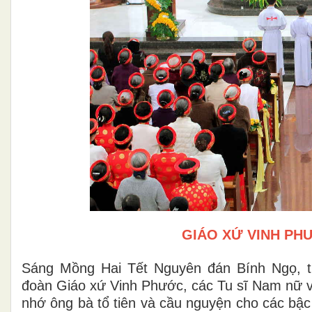
GIÁO XỨ VINH PH
Sáng Mồng Hai Tết Nguyên đán Bính Ngọ, tr
đoàn Giáo xứ Vinh Phước, các Tu sĩ Nam nữ v
nhớ ông bà tổ tiên và cầu nguyện cho các bậc 