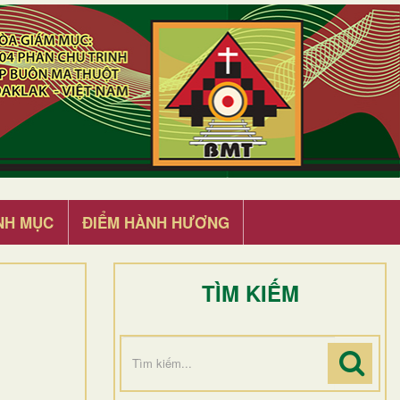
NH MỤC
ĐIỂM HÀNH HƯƠNG
TÌM KIẾM