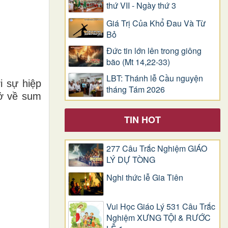
thứ VII - Ngày thứ 3
Giá Trị Của Khổ Ðau Và Từ
Bỏ
Đức tin lớn lên trong giông
bão (Mt 14,22-33)
LBT: Thánh lễ Cầu nguyện
 sự hiệp
tháng Tám 2026
rở về sum
TIN HOT
277 Câu Trắc Nghiệm GIÁO
LÝ DỰ TÒNG
Nghi thức lễ Gia Tiên
Vui Học Giáo Lý 531 Câu Trắc
Nghiệm XƯNG TỘI & RƯỚC