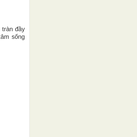
 tràn đầy
 tâm sống