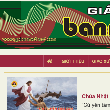
GIỚI THIỆU
GIÁO XỨ
Chúa Nhật
“Cứ yên tâm