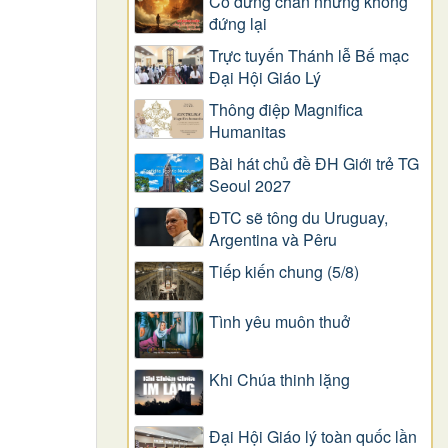
Có dừng chân nhưng không
đứng lại
Trực tuyến Thánh lễ Bế mạc
Đại Hội Giáo Lý
Thông điệp Magnifica
Humanitas
Bài hát chủ đề ĐH Giới trẻ TG
Seoul 2027
ĐTC sẽ tông du Uruguay,
Argentina và Pêru
Tiếp kiến chung (5/8)
Tình yêu muôn thuở
Khi Chúa thinh lặng
Đại Hội Giáo lý toàn quốc lần