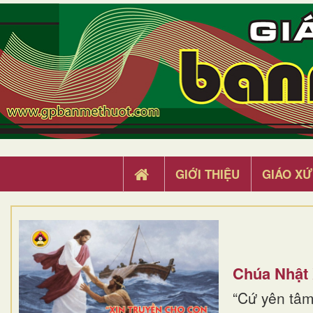
GIỚI THIỆU
GIÁO XỨ
Chúa Nhật
“Cứ yên tâm