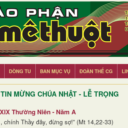
DÒNG TU
BAN MỤC VỤ
ĐOÀN THỂ CG
LI
TIN MỪNG CHÚA NHẬT - LỄ TRỌNG
 XIX Thường Niên - Năm A
, chính Thầy đây, đừng sợ!” (Mt 14,22-33)