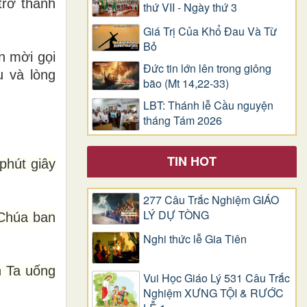
trở thành
thứ VII - Ngày thứ 3
Giá Trị Của Khổ Ðau Và Từ
Bỏ
n mời gọi
Đức tin lớn lên trong giông
 và lòng
bão (Mt 14,22-33)
LBT: Thánh lễ Cầu nguyện
tháng Tám 2026
TIN HOT
phút giây
277 Câu Trắc Nghiệm GIÁO
LÝ DỰ TÒNG
 Chúa ban
Nghi thức lễ Gia Tiên
n Ta uống
Vui Học Giáo Lý 531 Câu Trắc
Nghiệm XƯNG TỘI & RƯỚC