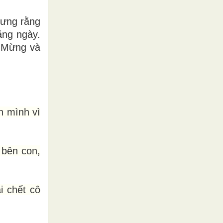
xưng rằng
ằng ngày.
n Mừng và
n mình vì
 bên con,
i chết cô