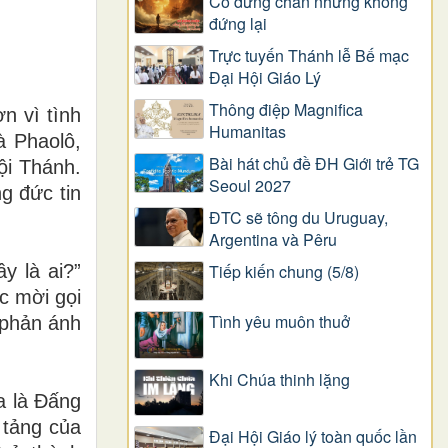
Có dừng chân nhưng không
đứng lại
Trực tuyến Thánh lễ Bế mạc
Đại Hội Giáo Lý
Thông điệp Magnifica
n vì tình
Humanitas
à Phaolô,
Bài hát chủ đề ĐH Giới trẻ TG
ội Thánh.
Seoul 2027
g đức tin
ĐTC sẽ tông du Uruguay,
Argentina và Pêru
y là ai?”
Tiếp kiến chung (5/8)
c mời gọi
Tình yêu muôn thuở
 phản ánh
Khi Chúa thinh lặng
a là Đấng
 tảng của
Đại Hội Giáo lý toàn quốc lần