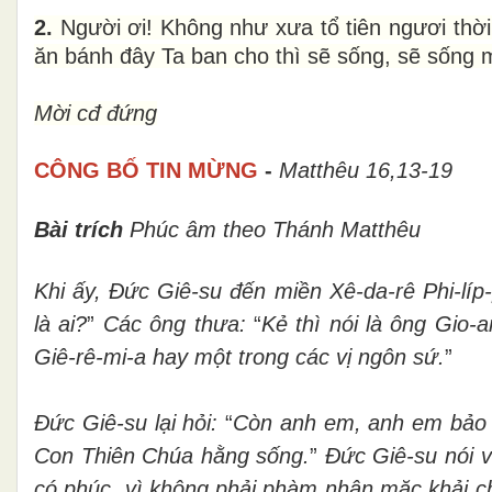
2.
Người ơi! Không như xưa tổ tiên ngươi thời 
ăn bánh đây Ta ban cho thì sẽ sống, sẽ sống
Mời cđ đứng
CÔNG BỐ TIN MỪNG
-
Matthêu 16,13-19
Bài trích
Phúc âm theo Thánh Matthêu
Khi ấy, Đức Giê-su đến miền Xê-da-rê Phi-lí
là ai?
”
Các ông thưa:
“
Kẻ thì nói là ông Gio-a
Giê-rê-mi-a hay một trong các vị ngôn sứ.
”
Đức Giê-su lại hỏi:
“
Còn anh em, anh em bảo 
Con Thiên Chúa hằng sống.
”
Đức Giê-su nói v
có phúc, vì không phải phàm nhân mặc khải ch