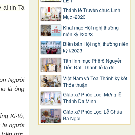
LỄ 1
ai tin Ta
Thánh lễ Truyền chức Linh
Mục -2023
Khai mạc Hội nghị thường
niên kỳ I/2023
Biên bản Hội nghị thường niên
kỳ I/2023
Tân linh mục Phêrô Nguyễn
Tiến Đạt: Thánh lễ tạ ơn
Việt Nam và Tòa Thánh ký kết
Con Người
Thỏa thuận
cho là ông
Giáo xứ Phúc Lộc -Mừng lễ
Thánh Đa Minh
Giáo xứ Phúc Lộc: Lễ Chúa
ng Ki-tô,
Ba Ngôi
 là người
rên trời.