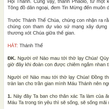
Hội Thánh. Cũng vậy, thánh Phaolô, từ một 
Tông đồ dân ngoại, đem Tin Mừng đến muôn 
Trước Thánh Thể Chúa, chúng con nhận ra rằn
chúng con tham dự vào sứ mạng xây dựng H
thương xót Chúa giữa thế gian.
HÁT:
Thánh Thể
ĐK.
Người ơi! Nào mau tới thờ lạy Chúa! Qùy d
giờ đây khi đoàn con được chiêm ngắm nhan t
Người ơi! Nào mau tới thờ lạy Chúa! Đồng 
tràn lan cho trần gian mình Máu Thánh nên n
1.
Này đây Ta ban cho thân xác Ta làm của ăn
Máu Ta trong tin yêu thì sẽ sống, sẽ sống mãi 