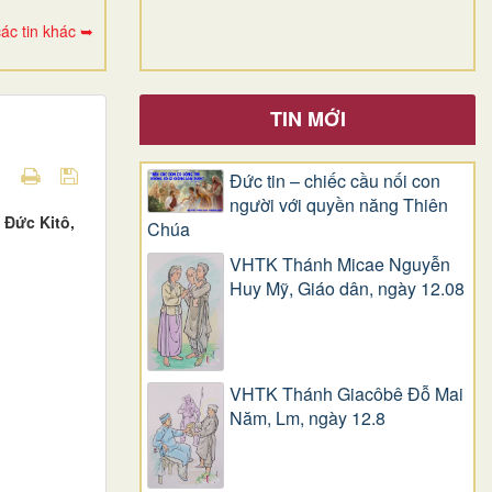
ác tin khác ➥
TIN MỚI
Đức tin – chiếc cầu nối con
người với quyền năng Thiên
 Đức Kitô,
Chúa
VHTK Thánh Micae Nguyễn
Huy Mỹ, Giáo dân, ngày 12.08
VHTK Thánh Giacôbê Ðỗ Mai
Năm, Lm, ngày 12.8