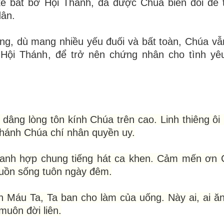
kẻ bắt bớ Hội Thánh, đã được Chúa biến đổi để 
dân.
g, dù mang nhiều yếu đuối và bất toàn, Chúa vẫ
ội Thánh, để trở nên chứng nhân cho tình yêu
âng lòng tôn kính Chúa trên cao. Linh thiêng ôi 
hánh Chúa chí nhân quyền uy.
thanh hợp chung tiếng hát ca khen. Cảm mến ơn
guồn sống tuôn ngày đêm.
 Máu Ta, Ta ban cho làm của uống. Này ai, ai ă
muôn đời liên.