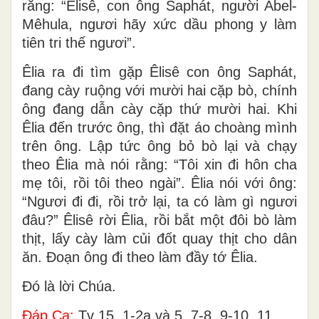
rằng: “Êlisê, con ông Saphát, người Abel-
Mêhula, ngươi hãy xức dầu phong y làm
tiên tri thế ngươi”.
Êlia ra đi tìm gặp Êlisê con ông Saphát,
đang cày ruộng với mười hai cặp bò, chính
ông đang dẫn cày cặp thứ mười hai. Khi
Êlia đến trước ông, thì đặt áo choàng mình
trên ông. Lập tức ông bỏ bò lại và chạy
theo Êlia mà nói rằng: “Tôi xin đi hôn cha
mẹ tôi, rồi tôi theo ngài”. Êlia nói với ông:
“Ngươi đi đi, rồi trở lại, ta có làm gì ngươi
đâu?” Êlisê rời Êlia, rồi bắt một đôi bò làm
thịt, lấy cày làm củi đốt quay thịt cho dân
ăn. Ðoạn ông đi theo làm đầy tớ Êlia.
Ðó là lời Chúa.
Ðáp Ca:
Tv 15, 1-2a và 5. 7-8. 9-10. 11