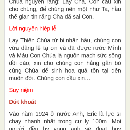
Chúa nguyện rằng: Lạy Cha, Con cầu xin
cho chúng, để chúng nên một như Ta, hầu
thế gian tin rằng Cha đã sai Con.
Lời nguyện hiệp lễ
Lạy Thiên Chúa từ bi nhân hậu, chúng con
vừa dâng lễ tạ ơn và đã được rước Mình
và Máu Con Chúa là nguồn mạch sức sống
dồi dào; xin cho chúng con hằng gắn bó
cùng Chúa để sinh hoa quả tồn tại đến
muôn đời. Chúng con cầu xin…
Suy niệm
Dứt khoát
Vào năm 1924 ở nước Anh, Eric là lực sĩ
chạy nhanh nhất trong cự ly 100m. Mọi
người đều hy vọng anh sẽ đoạt huy