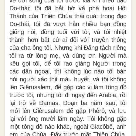
về đời sống của tôi trước kia khi theo đạo
Do-thái: tôi đã bắt bớ và phá hoại Hội
Thánh của Thiên Chúa thái quá: trong đạo
Do-thái, tôi đã vượt hẳn nhiều bạn đồng
giống nòi, đồng tuổi với tôi, và tôi nhiệt
thành hơn bất cứ ai đối với truyền thống
của cha ông tôi. Nhưng khi Đấng tách riêng
tôi ra từ lòng mẹ, và dùng ơn Người mà
kêu gọi tôi, để tôi rao giảng Người trong
các dân ngoại, thì không lúc nào tôi bàn
hỏi người xác thịt máu huyết, và tôi không
lên Giêrusalem, để gặp các vị làm tông đồ
trước tôi, nhưng tôi đi ngay đến Arabia, rồi
lại trở về Đamas. Đoạn ba năm sau, tôi
mới lên Giêrusalem để gặp Phêrô, và lưu
lại với ông mười lăm ngày. Tôi không gặp
một tông đồ nào khác, ngoài Giacôbê, anh
em của Chúa. Đây trước mặt Thiên Chúa,