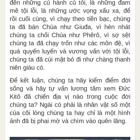
đến những củ hành củ tỏi, là những đam
mê tội lỗi, là những ước vọng xấu xa, để
rồi cuối cùng, vì chạy theo tiền bạc, chúng
ta đã bán Chúa như Giuđa, vì hèn nhát
chúng ta chối Chúa như Phêrô, vì sợ sệt
chúng ta đã chạy trốn như các môn đệ, vì
quá quyến luyến và vương vấn với tội lỗi,
chúng ta đã cúi mặt bỏ đi như chàng thanh
niên giàu có.
Để kết luận, chúng ta hãy kiểm điểm đời
sống và hãy tự vấn lương tâm xem Đức
Kitô đã chiến địa vị nào trong cuộc đời
chúng ta? Ngài có phải là nhân vật số một
của cõi lòng chúng ta hay chỉ là một hình
ảnh đã bị phai mờ và chìm vào quên lãng.