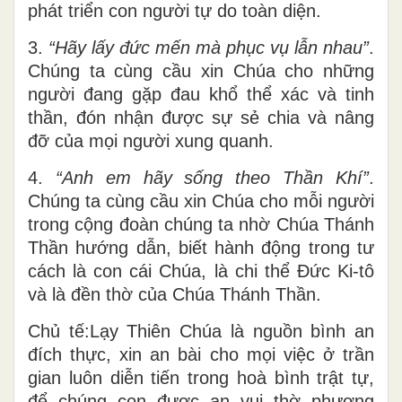
phát triển con người tự do toàn diện.
3.
“
Hãy lấy đức mến mà phục vụ lẫn nhau”
.
Chúng ta cùng cầu xin Chúa cho những
người đang gặp đau khổ thể xác và tinh
thần, đón nhận được sự sẻ chia và nâng
đỡ của mọi người xung quanh.
4.
“Anh em hãy sống theo Thần Khí”
.
Chúng ta cùng cầu xin Chúa cho mỗi người
trong cộng đoàn chúng ta nhờ Chúa Thánh
Thần hướng dẫn, biết hành động trong tư
cách là con cái Chúa, là chi thể Đức Ki-tô
và là đền thờ của Chúa Thánh Thần.
Chủ tế:Lạy Thiên Chúa là nguồn bình an
đích thực, xin an bài cho mọi việc ở trần
gian luôn diễn tiến trong hoà bình trật tự,
để chúng con được an vui thờ phượng