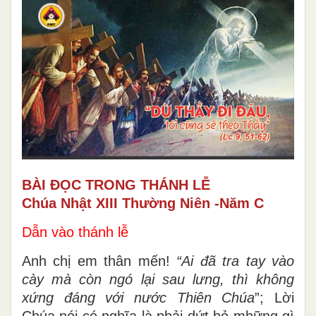
BÀI ĐỌC TRONG THÁNH LỄ
Chúa Nhật XIII Thường Niên -Năm C
Dẫn vào thánh lễ
Anh chị em thân mến!
“Ai đã tra tay vào
cày mà còn ngó lại sau lưng, thì không
xứng đáng với nước Thiên Chúa
”; Lời
Chúa nói có nghĩa là phải dứt bỏ mhững gì