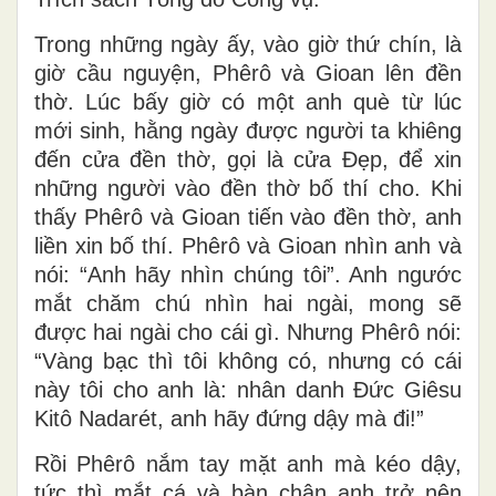
Trong những ngày ấy, vào giờ thứ chín, là
giờ cầu nguyện, Phêrô và Gioan lên đền
thờ. Lúc bấy giờ có một anh què từ lúc
mới sinh, hằng ngày được người ta khiêng
đến cửa đền thờ, gọi là cửa Đẹp, để xin
những người vào đền thờ bố thí cho. Khi
thấy Phêrô và Gioan tiến vào đền thờ, anh
liền xin bố thí. Phêrô và Gioan nhìn anh và
nói: “Anh hãy nhìn chúng tôi”. Anh ngước
mắt chăm chú nhìn hai ngài, mong sẽ
được hai ngài cho cái gì. Nhưng Phêrô nói:
“Vàng bạc thì tôi không có, nhưng có cái
này tôi cho anh là: nhân danh Đức Giêsu
Kitô Nadarét, anh hãy đứng dậy mà đi!”
Rồi Phêrô nắm tay mặt anh mà kéo dậy,
tức thì mắt cá và bàn chân anh trở nên