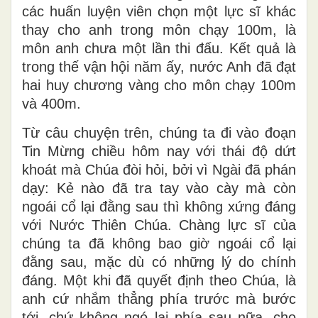
các huấn luyện viên chọn một lực sĩ khác
thay cho anh trong môn chạy 100m, là
môn anh chưa một lần thi đấu. Kết quả là
trong thế vận hội năm ấy, nước Anh đã đạt
hai huy chương vàng cho môn chạy 100m
và 400m.
Từ câu chuyện trên, chúng ta đi vào đoạn
Tin Mừng chiều hôm nay với thái độ dứt
khoát mà Chúa đòi hỏi, bởi vì Ngài đã phán
dạy: Kẻ nào đã tra tay vào cày mà còn
ngoái cổ lại đằng sau thì không xứng đáng
với Nước Thiên Chúa. Chàng lực sĩ của
chúng ta đã không bao giờ ngoái cổ lại
đằng sau, mặc dù có những lý do chính
đáng. Một khi đã quyết định theo Chúa, là
anh cứ nhắm thẳng phía trước mà bước
tới, chứ không ngó lại phía sau nữa, cho