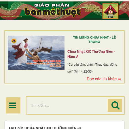
TRANG NHẤT
GIỚI THIỆU
GIÁO XỨ
TIN MỪNG CHÚA NHẬT - LỄ
DÒNG TU
TRỌNG
BAN MỤC VỤ
Chúa Nhật XIX Thường Niên -
Năm A
ĐOÀN THỂ CG
“Cứ yên tâm, chính Thầy đây, đừng
sợ!” (Mt 14,22-33)
LINH MỤC
Đọc các tin khác ➥
ĐIỂM HÀNH HƯƠNG
Lời Chúa CHÚA NHẬT XIII THƯỜNG NIÊN -C