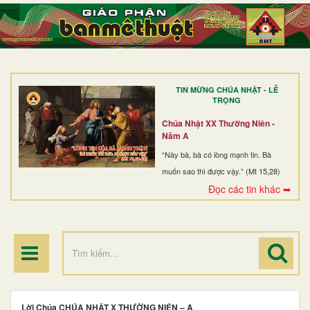
TRANG NHẤT
GIỚI THIỆU
GIÁO XỨ
TIN MỪNG CHÚA NHẬT - LỄ
DÒNG TU
TRỌNG
BAN MỤC VỤ
Chúa Nhật XX Thường Niên -
Năm A
ĐOÀN THỂ CG
“Này bà, bà có lòng mạnh tin. Bà
muốn sao thì được vậy.” (Mt 15,28)
LINH MỤC
Đọc các tin khác ➥
ĐIỂM HÀNH HƯƠNG
Lời Chúa CHÚA NHẬT X THƯỜNG NIÊN – A