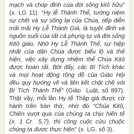
mạch và chóp đỉnh của đời sống kitô hữu
”
(x. LG 11). “
Hy lễ Thánh Thể, tưởng niệm
sự chết và sự sống lại của Chúa, tiếp diễn
mãi mãi Hy Lễ Thánh Giá, là tuyệt đỉnh và
nguồn suối của tất cả phụng tự và đời sống
Kitô giáo. Nhờ Hy Lễ Thánh Thể, sự hiệp
nhất của dân Chúa được biểu lộ và thể
hiện, việc xây dựng nhiệm thể Chúa Kitô
được hoàn tất. Bởi đấy, các Bí Tích khác
và mọi hoạt động tông đồ của Giáo Hội
đều quy hướng về và liên kết chặt chẽ với
Bí Tích Thánh Thể”
(Giáo Luật, số 897).
Thật vậy, mỗi lần Hy tế Thập giá được cử
hành trên bàn thờ, nhờ đó
“Chúa Kitô,
Chiên vượt qua của chúng ta chịu hiến tế
(x. 1 Cr 5,7), thì công cuộc cứu chuộc
chúng ta được thực hiện”
(x. LG, số 3).