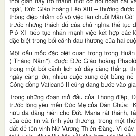
thời gian này trở thành một cơ hội hoán cải v
ngài, Đức Giáo hoàng Lêô XIII – thường được 
thông điệp nhằm cổ võ việc lần chuỗi Mân Côi
trước những thách đố của chủ nghĩa thế tục 
Piô XII tiếp tục nhấn mạnh việc kết hợp các 
đặc biệt trong bối cảnh đau thương của hai cu
Một dấu mốc đặc biệt quan trọng trong Huấ
(“Tháng Năm”), được Đức Giáo hoàng Phaolô
trong một bối cảnh lịch sử đầy căng thẳng: t
ngày càng lớn, nhiều cuộc xung đột bùng nổ t
Công đồng Vaticanô II cũng đang bước vào giai
Trong những đoạn mở đầu của Thông điệp, Đ
trước lòng yêu mến Đức Mẹ của Dân Chúa: “K
hữu đã dâng hiến cho Đức Maria rất thánh, 
của đức tin và tình yêu thương, trong một thờ
đất để tôn vinh Nữ Vương Thiên Đàng. Vì đây 