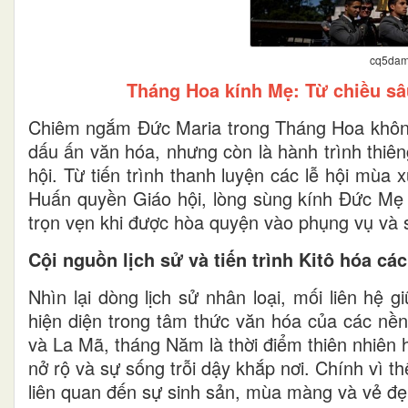
cq5dam
Tháng Hoa kính Mẹ: Từ chiều sâ
Chiêm ngắm Đức Maria trong Tháng Hoa không
dấu ấn văn hóa, nhưng còn là hành trình thiên
hội. Từ tiến trình thanh luyện các lễ hội mù
Huấn quyền Giáo hội, lòng sùng kính Đức Mẹ l
trọn vẹn khi được hòa quyện vào phụng vụ và s
Cội nguồn lịch sử và tiến trình Kitô hóa cá
Nhìn lại dòng lịch sử nhân loại, mối liên hệ
hiện diện trong tâm thức văn hóa của các nền
và La Mã, tháng Năm là thời điểm thiên nhiên 
nở rộ và sự sống trỗi dậy khắp nơi. Chính vì t
liên quan đến sự sinh sản, mùa màng và vẻ đẹp