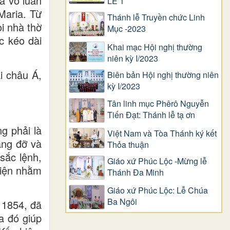
à vô luân
LỄ 1
Maria. Từ
Thánh lễ Truyền chức Linh
i nhà thờ
Mục -2023
c kéo dài
Khai mạc Hội nghị thường
niên kỳ I/2023
i châu Á,
Biên bản Hội nghị thường niên
kỳ I/2023
Tân linh mục Phêrô Nguyễn
Tiến Đạt: Thánh lễ tạ ơn
g phải là
Việt Nam và Tòa Thánh ký kết
âng đỡ và
Thỏa thuận
sắc lệnh,
Giáo xứ Phúc Lộc -Mừng lễ
kiện nhằm
Thánh Đa Minh
Giáo xứ Phúc Lộc: Lễ Chúa
Ba Ngôi
 1854, đã
a đó giúp