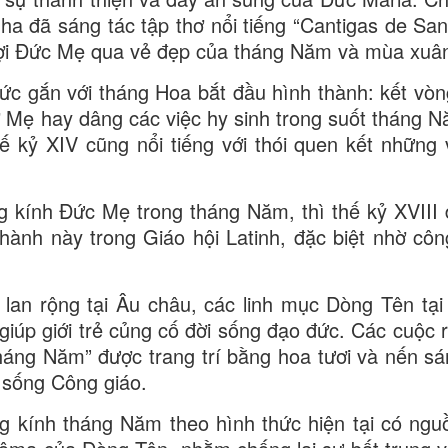
a đã sáng tác tập thơ nổi tiếng “Cantigas de San
gợi Đức Mẹ qua vẻ đẹp của tháng Năm và mùa xuâ
đức gắn với tháng Hoa bắt đầu hình thành: kết vòn
 Mẹ hay dâng các việc hy sinh trong suốt tháng 
 kỷ XIV cũng nổi tiếng với thói quen kết những
g kính Đức Mẹ trong tháng Năm, thì thế kỷ XVIII
hành này trong Giáo hội Latinh, đặc biệt nhờ côn
a lan rộng tại Âu châu, các linh mục Dòng Tên tại
iúp giới trẻ củng cố đời sống đạo đức. Các cuộc r
tháng Năm” được trang trí bằng hoa tươi và nến s
 sống Công giáo.
g kính tháng Năm theo hình thức hiện tại có ngu