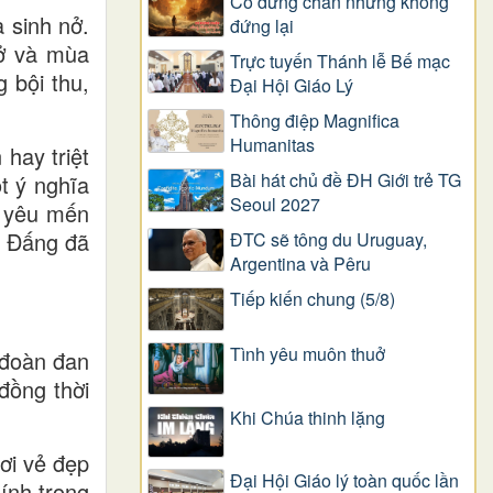
Có dừng chân nhưng không
 sinh nở.
đứng lại
nở và mùa
Trực tuyến Thánh lễ Bế mạc
 bội thu,
Đại Hội Giáo Lý
Thông điệp Magnifica
Humanitas
hay triệt
Bài hát chủ đề ĐH Giới trẻ TG
t ý nghĩa
Seoul 2027
h yêu mến
, Đấng đã
ĐTC sẽ tông du Uruguay,
Argentina và Pêru
Tiếp kiến chung (5/8)
Tình yêu muôn thuở
 đoàn đan
đồng thời
Khi Chúa thinh lặng
ơi vẻ đẹp
Đại Hội Giáo lý toàn quốc lần
ính trong