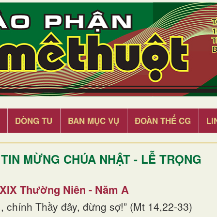
DÒNG TU
BAN MỤC VỤ
ĐOÀN THỂ CG
LI
TIN MỪNG CHÚA NHẬT - LỄ TRỌNG
 XIX Thường Niên - Năm A
, chính Thầy đây, đừng sợ!” (Mt 14,22-33)