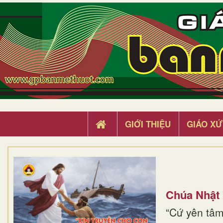
GIỚI THIỆU
GIÁO XỨ
Chúa Nhật
“Cứ yên tâm