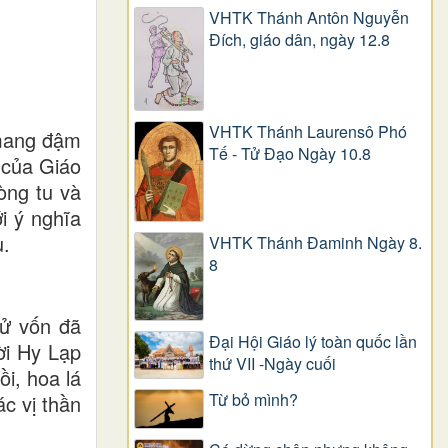
VHTK Thánh Antôn Nguyễn
Ðích, giáo dân, ngày 12.8
VHTK Thánh Laurensô Phó
 mang đậm
Tế - Tử Đạo Ngày 10.8
 của Giáo
òng tu và
i ý nghĩa
u.
VHTK Thánh Đaminh Ngày 8.
8
tử vốn đã
Đại Hội Giáo lý toàn quốc lần
ời Hy Lạp
thứ VII -Ngày cuối
i, hoa lá
Từ bỏ mình?
ác vị thần