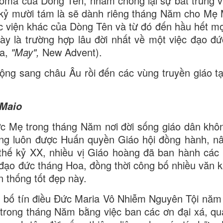
ôma của Dòng Tên, nhằm chống lại sự bất trung v
hế kỷ mười tám là sẽ dành riêng tháng Năm cho Mẹ 
 viện khác của Dòng Tên và từ đó đến hầu hết mọ
này là trường hợp lâu đời nhất về một việc đạo đứ
ia,
"May",
New Advent).
ng sang châu Âu rồi đến các vùng truyền giáo tạ
Maio
c Mẹ trong tháng Năm nơi đời sống giáo dân khôn
ưng luôn được Huấn quyền Giáo hội đồng hành, n
thế kỷ XX, nhiều vị Giáo hoàng đã ban hành các 
 đạo đức tháng Hoa, đồng thời công bố nhiều văn 
 thống tốt đẹp này.
g bố tín điều Đức Maria Vô Nhiễm Nguyên Tội năm
trong tháng Năm bằng việc ban các ơn đại xá, qu