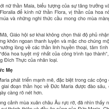
ới nữ thần Maia, biểu tượng của sự tăng trưởng và
loralia để kính nữ thần Flora, vị thần của hoa 
a múa và những nghi thức cầu mong cho mùa màng
ã, Giáo hội sơ khai không chọn thái độ phủ nhận 
nhưng khôn ngoan thanh luyện và mặc cho chúng mộ
 hướng lòng về các thần linh huyền thoại, tâm tìn
đóa hoa tuyệt mỹ nhất của công trình tạo thành”
 Đích Thực của nhân loại.
Đức Mẹ
Maria phát triển mạnh mẽ, đặc biệt trong các cộng
là giai đoạn thần học về Đức Maria được đào sâu, 
ày càng rõ nét hơn.
ung cảnh mùa xuân châu Âu rực rỡ, đã nhìn thấy n
u sự thánh thiện và đầy ân sủng của Đức Maria. Ch