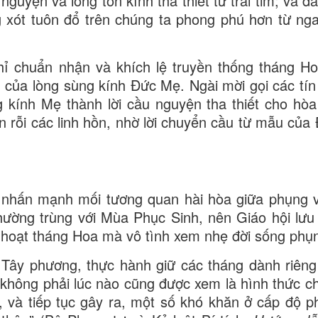
nguyện và lòng tôn kính tha thiết từ trái tim; và đ
xót tuôn đổ trên chúng ta phong phú hơn từ nga
ỉ chuẩn nhận và khích lệ truyền thống tháng H
ụ của lòng sùng kính Đức Mẹ. Ngài mời gọi các tín
g kính Mẹ thành lời cầu nguyện tha thiết cho hòa
n rỗi các linh hồn, nhờ lời chuyển cầu từ mẫu của 
t nhấn mạnh mối tương quan hài hòa giữa phụng 
ường trùng với Mùa Phục Sinh, nên Giáo hội lưu 
h hoạt tháng Hoa mà vô tình xem nhẹ đời sống phụ
Ở Tây phương, thực hành giữ các tháng dành riên
 không phải lúc nào cũng được xem là hình thức 
, và tiếp tục gây ra, một số khó khăn ở cấp độ p