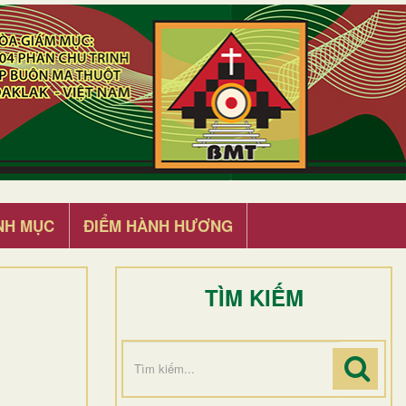
NH MỤC
ĐIỂM HÀNH HƯƠNG
TÌM KIẾM