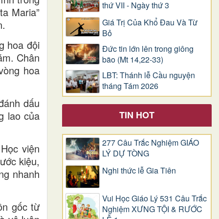
thứ VII - Ngày thứ 3
ta Maria”
Giá Trị Của Khổ Ðau Và Từ
n.
Bỏ
g hoa đội
Đức tin lớn lên trong giông
Năm. Chân
bão (Mt 14,22-33)
 vòng hoa
LBT: Thánh lễ Cầu nguyện
tháng Tám 2026
 đánh dấu
TIN HOT
g lao của
277 Câu Trắc Nghiệm GIÁO
 Học viện
LÝ DỰ TÒNG
ước kiệu,
Nghi thức lễ Gia Tiên
áng nhanh
Vui Học Giáo Lý 531 Câu Trắc
ồn gốc từ
Nghiệm XƯNG TỘI & RƯỚC