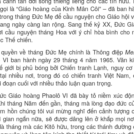
à canh tân đời sống thiêng liêng cho các tín hữu.
gọi là “Giáo hoàng của Kinh Mân Côi” – đã ban h
 trong tháng Đức Mẹ để cầu nguyện cho Giáo hội và
đang ngày càng lan rộng. Sang thế kỷ XX, Đức G
lời cầu nguyện tháng Hoa với ý chỉ hòa bình cho n
ộc Thế chiến.
n quyền về tháng Đức Mẹ chính là Thông điệp
Me
 VI ban hành ngày 29 tháng 4 năm 1965. Văn ki
hế giới bị phủ bóng bởi Chiến tranh Lạnh, nguy cơ
ại nhiều nơi, trong đó có chiến tranh Việt Nam, 
 đoạn cuối với nhiều thảo luận quan trọng.
ức Giáo hoàng Phaolô VI đã bày tỏ niềm xúc độ
hi tháng Năm đến gần, tháng mà lòng đạo đức củ
tâm hồn chúng tôi vui mừng nghĩ đến cảnh tượng
i gian ngắn nữa, sẽ được dâng lên ở khắp mọi nơi 
là tháng mà các Kitô hữu, trong các thánh đường