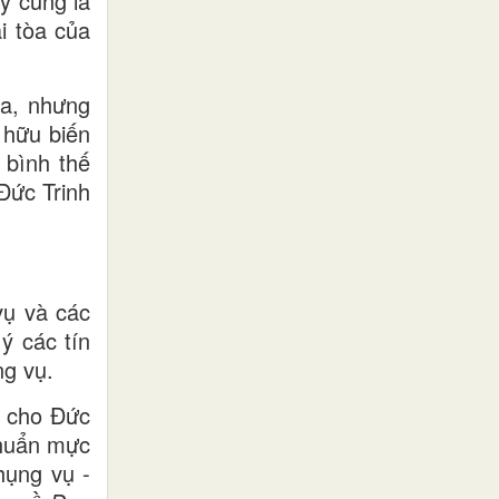
ây cũng là
i tòa của
oa, nhưng
 hữu biến
 bình thế
Đức Trinh
vụ và các
ý các tín
ng vụ.
g cho Đức
chuẩn mực
hụng vụ -