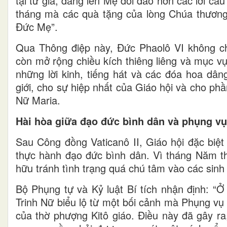
tại tư gia, dâng lên Mẹ dồi dào hơn các lời cầu 
tháng mà các quà tặng của lòng Chúa thương 
Đức Mẹ”.
Qua Thông điệp này, Đức Phaolô VI không ch
còn mở rộng chiều kích thiêng liêng và mục v
những lời kinh, tiếng hát và các đóa hoa dân
giới, cho sự hiệp nhất của Giáo hội và cho phầ
Nữ Maria.
Hài hòa giữa đạo đức bình dân và phụng vụ
Sau Công đồng Vaticanô II, Giáo hội đặc biệ
thực hành đạo đức bình dân. Vì tháng Năm th
hữu tránh tình trạng quá chú tâm vào các sin
Bộ Phụng tự và Kỷ luật Bí tích nhận định: “
Trinh Nữ biểu lộ từ một bối cảnh mà Phụng vụ
của thờ phượng Kitô giáo. Điều này đã gây ra