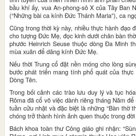
bầu khí ấy, vua An-phong-sô X của Tây Ban Nh
(“Những bài ca kính Đức Thánh Maria”), ca n
Cũng trong thời kỳ này, nhiều thực hành đạo 
cho tượng Đức Mẹ, đọc kinh dưới chân bàn thờ
phước Heinrich Seuse thuộc dòng Đa Minh thế
mùa xuân để dâng kính Đức Mẹ.
Nếu thời Trung cổ đặt nền móng cho lòng sùn
bước phát triển mang tính phổ quát của thực 
Dòng Tên.
Trong bối cảnh các trào lưu duy lý và tục hó
Rôma đã cổ võ việc dành riêng tháng Năm để g
tuần cửu nhật và đặc biệt là những “Bàn thờ 
chóng trở thành hình ảnh quen thuộc trong đời
Bách khoa toàn thư Công giáo ghi nhận: “Sùn