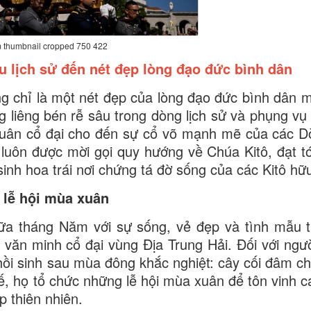
 thumbnail cropped 750 422
u lịch sử đến nét đẹp lòng đạo đức bình dân
 chỉ là một nét đẹp của lòng đạo đức bình dân
g liêng bén rễ sâu trong dòng lịch sử và phụng vụ
a xuân cổ đại cho đến sự cổ võ mạnh mẽ của các D
uôn được mời gọi quy hướng về Chúa Kitô, đạt tớ
inh hoa trái nơi chứng tá đờ sống của các Kitô hữ
c lễ hội mùa xuân
 giữa tháng Năm với sự sống, vẻ đẹp và tình mẫu 
 văn minh cổ đại vùng Địa Trung Hải. Đối với ngư
hồi sinh sau mùa đông khắc nghiệt: cây cối đâm chồ
hế, họ tổ chức những lễ hội mùa xuân để tôn vinh c
 thiên nhiên.