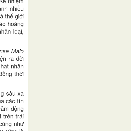
 Kế nhiệm
ành nhiều
 thế giới
iáo hoàng
hân loại,
nse Maio
ện ra đời
 hạt nhân
đồng thời
ng sâu xa
a các tín
 cảm động
trên trái
 cũng như