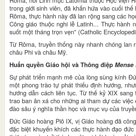
Rôma, nơi Linh mục Latomia thuộc Học viện R
trong giới sinh viên, đã khấn hứa vào cuối t
Rôma, thực hành này đã lan rộng sang các học
Công giáo thuộc nghi lễ Latinh... Thực hành 
suốt một tháng trọn vẹn” (Catholic Encycloped
Từ Rôma, truyền thống này nhanh chóng lan rộ
châu Phi và châu Mỹ.
Huấn quyền Giáo hội và Thông điệp
Mense 
Sự phát triển mạnh mẽ của lòng sùng kính Đứ
một phong trào tự phát thiếu định hướng, nh
hướng dẫn cách liên tục. Từ thế kỷ XIX sang 
trao ban ân xá cho những ai tham dự các việc
đào sâu ý nghĩa thần học và mục vụ của truyền
Đức Giáo hoàng Piô IX, vị Giáo hoàng đã côn
đặc biệt khuyến khích các thực hành đạo đức 