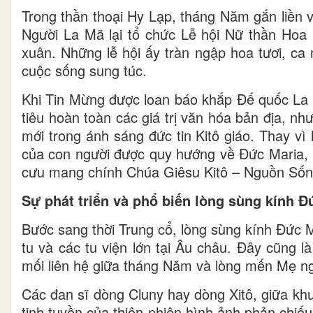
Trong thần thoại Hy Lạp, tháng Năm gắn liền v
Người La Mã lại tổ chức Lễ hội Nữ thần Hoa F
xuân. Những lễ hội ấy tràn ngập hoa tươi, c
cuộc sống sung túc.
Khi Tin Mừng được loan báo khắp Đế quốc La M
tiêu hoàn toàn các giá trị văn hóa bản địa, 
mới trong ánh sáng đức tin Kitô giáo. Thay vì
của con người được quy hướng về Đức Maria, “
cưu mang chính Chúa Giêsu Kitô – Nguồn Sống
Sự phát triển và phổ biến lòng sùng kính 
Bước sang thời Trung cổ, lòng sùng kính Đức 
tu và các tu viện lớn tại Âu châu. Đây cũng 
mối liên hệ giữa tháng Năm và lòng mến Mẹ ng
Các đan sĩ dòng Cluny hay dòng Xitô, giữa kh
tinh tuyền của thiên nhiên hình ảnh phản chiế