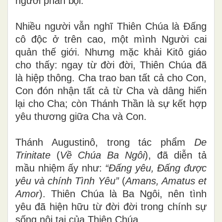
người phản bội.
Nhiều người vẫn nghĩ Thiên Chúa là Đấng
cô độc ở trên cao, một mình Người cai
quản thế giới. Nhưng mặc khải Kitô giáo
cho thấy: ngay từ đời đời, Thiên Chúa đã
là hiệp thông. Cha trao ban tất cả cho Con,
Con đón nhận tất cả từ Cha và dâng hiến
lại cho Cha; còn Thánh Thần là sự kết hợp
yêu thương giữa Cha và Con.
Thánh Augustinô, trong tác phẩm
De
Trinitate
(
Về Chúa Ba Ngôi
), đã diễn tả
mầu nhiệm ấy như:
“Đấng yêu, Đấng được
yêu và chính Tình Yêu”
(
Amans, Amatus et
Amor
). Thiên Chúa là Ba Ngôi, nên tình
yêu đã hiện hữu từ đời đời trong chính sự
sống nội tại của Thiên Chúa.