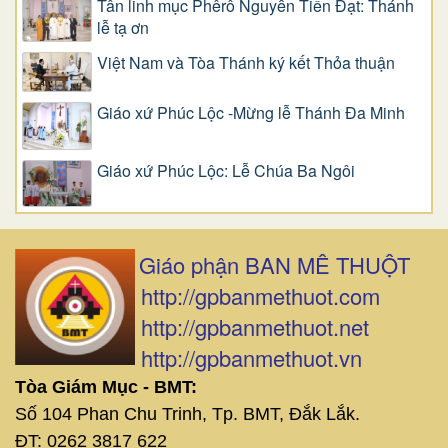
Tân linh mục Phêrô Nguyễn Tiến Đạt: Thánh
lễ tạ ơn
Việt Nam và Tòa Thánh ký kết Thỏa thuận
Giáo xứ Phúc Lộc -Mừng lễ Thánh Đa Minh
Giáo xứ Phúc Lộc: Lễ Chúa Ba Ngôi
Giáo phận BAN MÊ THUỘT
http://gpbanmethuot.com
http://gpbanmethuot.net
http://gpbanmethuot.vn
Tòa Giám Mục - BMT:
Số 104 Phan Chu Trinh, Tp. BMT, Đắk Lắk.
ĐT: 0262 3817 622