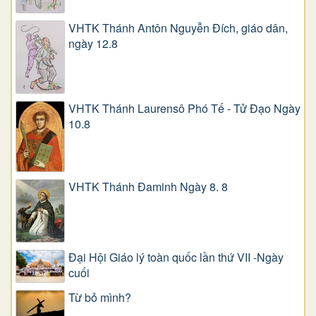
VHTK Thánh Antôn Nguyễn Ðích, giáo dân,
ngày 12.8
VHTK Thánh Laurensô Phó Tế - Tử Đạo Ngày
10.8
VHTK Thánh Đaminh Ngày 8. 8
Đại Hội Giáo lý toàn quốc lần thứ VII -Ngày
cuối
Từ bỏ mình?