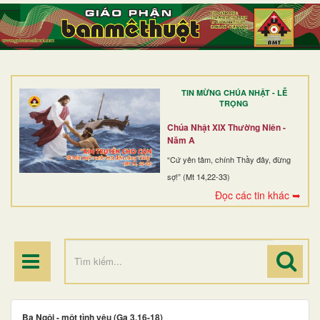
TRANG NHẤT
GIỚI THIỆU
GIÁO XỨ
TIN MỪNG CHÚA NHẬT - LỄ
DÒNG TU
TRỌNG
BAN MỤC VỤ
Chúa Nhật XIX Thường Niên -
Năm A
ĐOÀN THỂ CG
“Cứ yên tâm, chính Thầy đây, đừng
sợ!” (Mt 14,22-33)
LINH MỤC
Đọc các tin khác ➥
ĐIỂM HÀNH HƯƠNG
Ba Ngôi - một tình yêu (Ga 3,16-18)