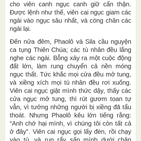
cho viên canh ngục canh giữ cẩn thận.
Ðược lệnh như thế, viên cai ngục giam các
ngài vào ngục sâu nhất, và còng chân các
ngài lại.
Ðến nửa đêm, Phaolô và Sila cầu nguyện
ca tụng Thiên Chúa; các tù nhân đều lắng
nghe các ngài. Bỗng xảy ra một cuộc động
đất lớn, làm rung chuyển cả nền móng
ngục thất. Tức khắc mọi cửa đều mở tung,
và xiềng xích mọi tù nhân đều rơi xuống.
Viên cai ngục giật mình thức dậy, thấy các
cửa ngục mở tung, thì rút gươm toan tự
vẫn, vì tưởng những người bị xiềng đã tẩu
thoát. Nhưng Phaolô kêu lớn tiếng rằng:
“Anh chớ hại mình, vì chúng tôi còn tất cả
ở đây”. Viên cai ngục gọi lấy đèn, rồi chạy
vào tù, và run rẩy sấp mình dưới chân