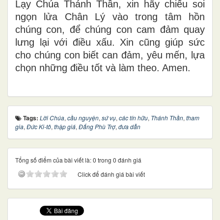
Lạy Chúa Thánh Thần, xin hãy chiếu soi
ngọn lửa Chân Lý vào trong tâm hồn
chúng con, để chúng con cam đảm quay
lưng lại với điều xấu. Xin cũng giúp sức
cho chúng con biết can đảm, yêu mến, lựa
chọn những điều tốt và làm theo. Amen.
Tags:
Lời Chúa
,
cầu nguyện
,
sứ vụ
,
các tín hữu
,
Thánh Thần
,
tham
gia
,
Đức Ki-tô
,
thập giá
,
Đấng Phù Trợ
,
đưa dẫn
Tổng số điểm của bài viết là: 0 trong 0 đánh giá
Click để đánh giá bài viết