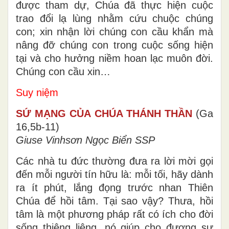
được tham dự, Chúa đã thực hiện cuộc
trao đổi lạ lùng nhằm cứu chuộc chúng
con; xin nhận lời chúng con cầu khẩn mà
nâng đỡ chúng con trong cuộc sống hiện
tại và cho hưởng niềm hoan lạc muôn đời.
Chúng con cầu xin…
Suy niệm
SỨ MẠNG CỦA CHÚA THÁNH THẦN
(Ga
16,5b-11)
Giuse Vinhsơn Ngọc Biển SSP
Các nhà tu đức thường đưa ra lời mời gọi
đến mỗi người tín hữu là: mỗi tối, hãy dành
ra ít phút, lắng đọng trước nhan Thiên
Chúa để hồi tâm. Tại sao vậy? Thưa, hồi
tâm là một phương pháp rất có ích cho đời
sống thiêng liêng, nó giúp cho đương sự