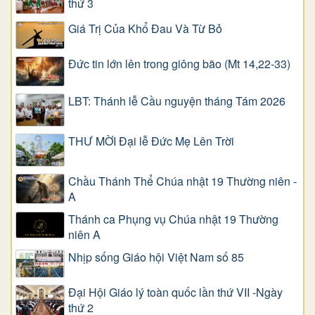
thứ 3
Giá Trị Của Khổ Ðau Và Từ Bỏ
Đức tin lớn lên trong giông bão (Mt 14,22-33)
LBT: Thánh lễ Cầu nguyện tháng Tám 2026
THƯ MỜI Đại lễ Đức Mẹ Lên Trời
Chầu Thánh Thể Chúa nhật 19 Thường niên -
A
Thánh ca Phụng vụ Chúa nhật 19 Thường
niên A
Nhịp sống Giáo hội Việt Nam số 85
Đại Hội Giáo lý toàn quốc lần thứ VII -Ngày
thứ 2