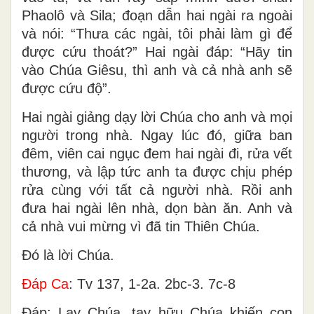
Phaolô và Sila; đoạn dẫn hai ngài ra ngoài
và nói: “Thưa các ngài, tôi phải làm gì để
được cứu thoát?” Hai ngài đáp: “Hãy tin
vào Chúa Giêsu, thì anh và cả nhà anh sẽ
được cứu độ”.
Hai ngài giảng dạy lời Chúa cho anh và mọi
người trong nhà. Ngay lúc đó, giữa ban
đêm, viên cai ngục đem hai ngài đi, rửa vết
thương, và lập tức anh ta được chịu phép
rửa cùng với tất cả người nhà. Rồi anh
đưa hai ngài lên nhà, dọn bàn ăn. Anh và
cả nhà vui mừng vì đã tin Thiên Chúa.
Ðó là lời Chúa.
Ðáp Ca
: Tv 137, 1-2a. 2bc-3. 7c-8
Ðáp: Lạy Chúa, tay hữu Chúa khiến con