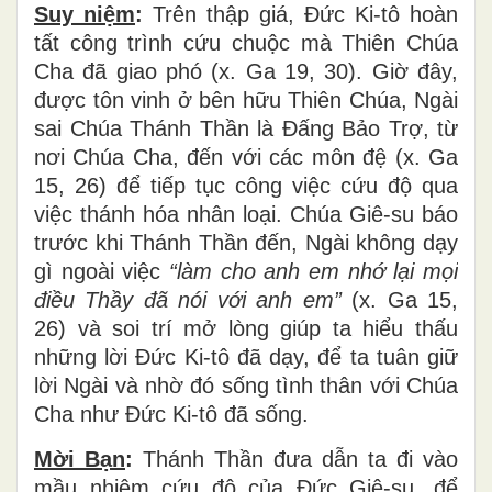
Suy niệm
:
Trên thập giá, Đức Ki-tô hoàn
tất công trình cứu chuộc mà Thiên Chúa
Cha đã giao phó (x. Ga 19, 30). Giờ đây,
được tôn vinh ở bên hữu Thiên Chúa, Ngài
sai Chúa Thánh Thần là Đấng Bảo Trợ, từ
nơi Chúa Cha, đến với các môn đệ (x. Ga
15, 26) để tiếp tục công việc cứu độ qua
việc thánh hóa nhân loại. Chúa Giê-su báo
trước khi Thánh Thần đến, Ngài không dạy
gì ngoài việc
“làm cho anh em nhớ lại mọi
điều Thầy đã nói với anh em”
(x. Ga 15,
26) và soi trí mở lòng giúp ta hiểu thấu
những lời Đức Ki-tô đã dạy, để ta tuân giữ
lời Ngài và nhờ đó sống tình thân với Chúa
Cha như Đức Ki-tô đã sống.
Mời Bạn
:
Thánh Thần đưa dẫn ta đi vào
mầu nhiệm cứu độ của Đức Giê-su, để