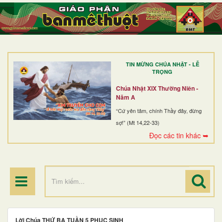
TRANG NHẤT
GIỚI THIỆU
GIÁO XỨ
TIN MỪNG CHÚA NHẬT - LỄ
DÒNG TU
TRỌNG
BAN MỤC VỤ
Chúa Nhật XIX Thường Niên -
Năm A
ĐOÀN THỂ CG
“Cứ yên tâm, chính Thầy đây, đừng
sợ!” (Mt 14,22-33)
LINH MỤC
Đọc các tin khác ➥
ĐIỂM HÀNH HƯƠNG
Lời Chúa THỨ BA TUẦN 5 PHỤC SINH