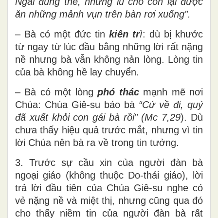
Ngài đúng thế, nhưng lũ chó con lại được
ăn những mảnh vụn trên bàn rơi xuống”.
– Bà có một đức tin
kiên tr
ì
: dù bị khước
từ ngay từ lúc đầu bằng những lời rất nặng
nề nhưng bà vẫn không nản lòng. Lòng tin
của bà không hề lay chuyển.
– Bà có một lòng
phó thác
mạnh mẽ nơi
Chúa: Chúa Giê-su bảo bà
“Cứ về đi, quỷ
đã xuất
khỏi con gái bà rồi” (Mc 7,29
). Dù
chưa thấy hiệu quả trước mắt, nhưng vì tin
lời Chúa nên bà ra về trong tin tưởng.
3. Trước sự cầu xin của người đàn bà
ngoại giáo (không thuộc Do-thái giáo), lời
trả lời đầu tiên của Chúa Giê-su nghe có
vẻ nặng nề và miệt thị, nhưng cũng qua đó
cho thấy niềm tin của người đàn bà rất