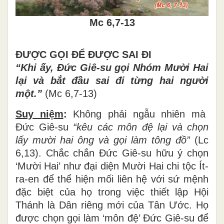
Mc 6,7-13
ĐƯỢC GỌI ĐỂ ĐƯỢC SAI ĐI
“Khi ấy, Đức Giê-su gọi Nhóm Mười Hai
lại và bắt đầu sai đi từng hai người
một.”
(Mc 6,7-13)
Suy niệm
:
Không phải ngẫu nhiên mà
Đức Giê-su
“kêu các môn đệ lại và chọn
lấy mười hai ông và gọi làm tông đồ”
(Lc
6,13). Chắc chắn Đức Giê-su hữu ý chọn
‘Mười Hai’ như đại diện Mười Hai chi tộc Ít-
ra-en để thể hiện mối liên hệ với sứ mệnh
đặc biệt của họ trong việc thiết lập Hội
Thánh là Dân riêng mới của Tân Ước. Họ
được chọn gọi làm ‘môn đệ’ Đức Giê-su để