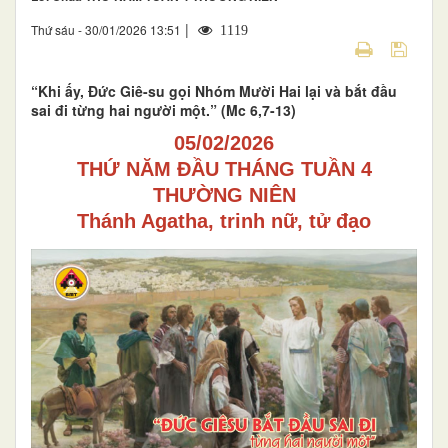
|
Thứ sáu - 30/01/2026 13:51
1119
“Khi ấy, Đức Giê-su gọi Nhóm Mười Hai lại và bắt đầu
sai đi từng hai người một.” (Mc 6,7-13)
05/02/2026
THỨ NĂM ĐẦU THÁNG TUẦN 4
THƯỜNG NIÊN
Thánh Agatha, trinh nữ, tử đạo