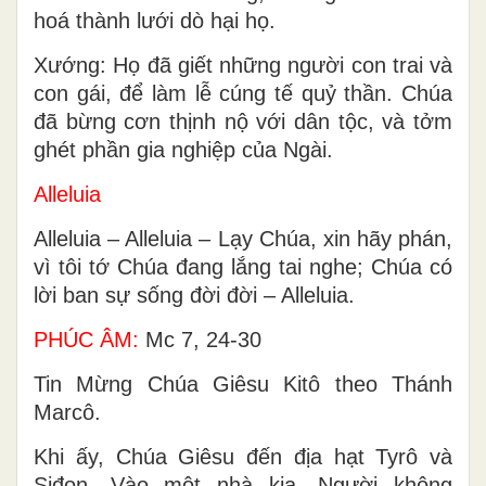
hoá thành lưới dò hại họ.
Xướng: Họ đã giết những người con trai và
con gái, để làm lễ cúng tế quỷ thần. Chúa
đã bừng cơn thịnh nộ với dân tộc, và tởm
ghét phần gia nghiệp của Ngài.
Alleluia
Alleluia – Alleluia – Lạy Chúa, xin hãy phán,
vì tôi tớ Chúa đang lắng tai nghe; Chúa có
lời ban sự sống đời đời – Alleluia.
PHÚC ÂM:
Mc 7, 24-30
Tin Mừng Chúa Giêsu Kitô theo Thánh
Marcô.
Khi ấy, Chúa Giêsu đến địa hạt Tyrô và
Siđon. Vào một nhà kia, Người không