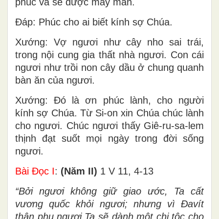
phúc và sẽ được may mắn.
Đáp: Phúc cho ai biết kính sợ Chúa.
Xướng: Vợ ngươi như cây nho sai trái,
trong nội cung gia thất nhà ngươi. Con cái
ngươi như trồi non cây dầu ở chung quanh
bàn ăn của ngươi.
Xướng: Đó là ơn phúc lành, cho người
kính sợ Chúa. Từ Si-on xin Chúa chúc lành
cho ngươi. Chúc ngươi thấy Giê-ru-sa-lem
thịnh đạt suốt mọi ngày trong đời sống
ngươi.
Bài Ðọc I
:
(Năm II)
1 V 11, 4-13
“Bởi ngươi không giữ giao ước, Ta cất
vương quốc khỏi ngươi; nhưng vì Ðavít
thân phụ ngươi,Ta sẽ dành một chi tộc cho