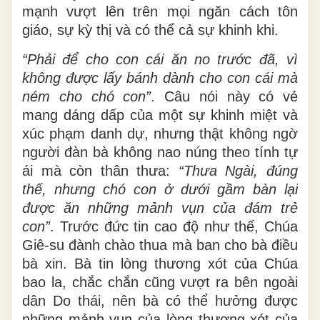
mạnh vượt lên trên mọi ngăn cách tôn
giáo, sự kỳ thị và có thể cả sự khinh khi.
“Phải để cho con cái ăn no trước đã, vì
không được lấy bánh dành cho con cái mà
ném cho chó con”
. Câu nói này có vẻ
mang dáng dấp của một sự khinh miệt và
xúc phạm danh dự, nhưng thật không ngờ
người đàn bà không nao núng theo tính tự
ái mà còn thân thưa:
“
Thưa Ngài, đúng
thế, nhưng chó con ở dưới gầm bàn lại
được ăn những mảnh vụn của đám trẻ
con”
. Trước đức tin cao độ như thế, Chúa
Giê-su đành chào thua mà ban cho bà điều
bà xin. Bà tin lòng thương xót của Chúa
bao la, chắc chắn cũng vượt ra bên ngoài
dân Do thái, nên bà có thể hưởng được
những mảnh vụn của lòng thương xót của