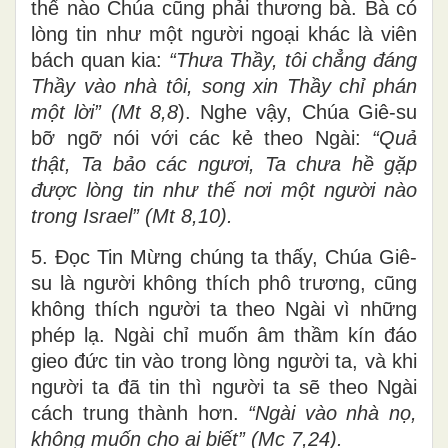
thế nào Chúa cũng phải thương bà. Bà có
lòng tin như một người ngoại khác là viên
bách quan kia:
“
Thưa Thầy, tôi chẳng
đáng
Thầy vào nhà tôi, song xin Thầy chỉ phán
một lời” (Mt 8,8
). Nghe vậy, Chúa Giê-su
bỡ ngỡ nói với các kẻ theo Ngài:
“
Quả
thật, Ta bảo các ngươi, Ta chưa hề gặp
được lòng tin như thế nơi một người nào
trong Israel” (Mt 8,10).
5. Đọc Tin Mừng chúng ta thấy, Chúa Giê-
su là người không thích phô trương, cũng
không thích người ta theo Ngài vì những
phép lạ. Ngài chỉ muốn âm thầm kín đáo
gieo đức tin vào trong lòng người ta, và khi
người ta đã tin thì người ta sẽ theo Ngài
cách trung thành hơn.
“Ngài vào nhà nọ,
không muốn cho ai biết” (Mc 7,24).