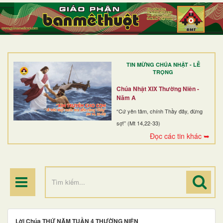
TRANG NHẤT
GIỚI THIỆU
GIÁO XỨ
TIN MỪNG CHÚA NHẬT - LỄ
DÒNG TU
TRỌNG
BAN MỤC VỤ
Chúa Nhật XIX Thường Niên -
Năm A
ĐOÀN THỂ CG
“Cứ yên tâm, chính Thầy đây, đừng
sợ!” (Mt 14,22-33)
LINH MỤC
Đọc các tin khác ➥
ĐIỂM HÀNH HƯƠNG
Lời Chúa THỨ NĂM TUẦN 4 THƯỜNG NIÊN