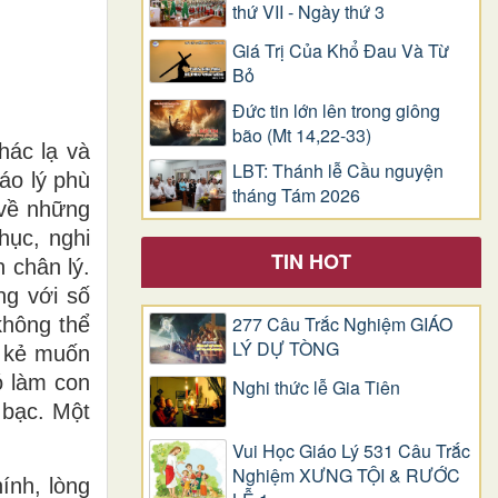
thứ VII - Ngày thứ 3
Giá Trị Của Khổ Ðau Và Từ
Bỏ
Đức tin lớn lên trong giông
bão (Mt 14,22-33)
hác lạ và
LBT: Thánh lễ Cầu nguyện
áo lý phù
tháng Tám 2026
 về những
hục, nghi
TIN HOT
 chân lý.
ng với số
277 Câu Trắc Nghiệm GIÁO
không thể
LÝ DỰ TÒNG
g kẻ muốn
ó làm con
Nghi thức lễ Gia Tiên
 bạc. Một
Vui Học Giáo Lý 531 Câu Trắc
Nghiệm XƯNG TỘI & RƯỚC
ính, lòng