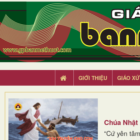
GIỚI THIỆU
GIÁO XỨ
Chúa Nhật
“Cứ yên tâm