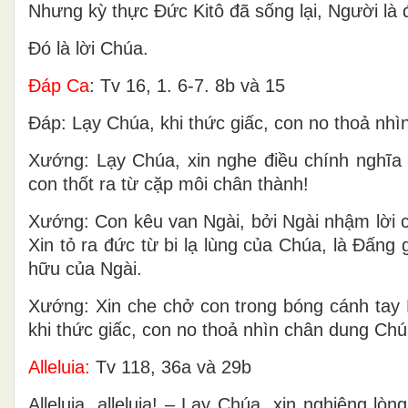
Nhưng kỳ thực Ðức Kitô đã sống lại, Người là
Ðó là lời Chúa.
Ðáp Ca
: Tv 16, 1. 6-7. 8b và 15
Ðáp: Lạy Chúa, khi thức giấc, con no thoả nhì
Xướng: Lạy Chúa, xin nghe điều chính nghĩa c
con thốt ra từ cặp môi chân thành!
Xướng: Con kêu van Ngài, bởi Ngài nhậm lời co
Xin tỏ ra đức từ bi lạ lùng của Chúa, là Ðấng
hữu của Ngài.
Xướng: Xin che chở con trong bóng cánh tay 
khi thức giấc, con no thoả nhìn chân dung Chú
Alleluia:
Tv 118, 36a và 29b
Alleluia, alleluia! – Lạy Chúa, xin nghiêng lò