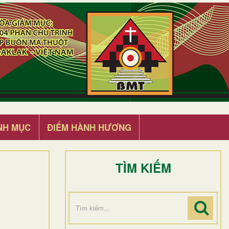
NH MỤC
ĐIỂM HÀNH HƯƠNG
TÌM KIẾM