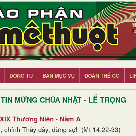
DÒNG TU
BAN MỤC VỤ
ĐOÀN THỂ CG
LI
TIN MỪNG CHÚA NHẬT - LỄ TRỌNG
 XIX Thường Niên - Năm A
, chính Thầy đây, đừng sợ!” (Mt 14,22-33)