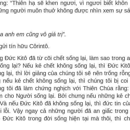
g: “Thiên hạ sẽ khen ngươi, vì ngươi biết khôn
, những người muôn thuở không được nhìn xem sự s
a anh em cũng vô giá trị”.
ửi tín hữu Côrintô.
 Ðức Kitô đã từ cõi chết sống lại, làm sao trong a
ng lại? Nếu kẻ chết không sống lại, thì Ðức Kit
 lại, thì lời giảng của chúng tôi sẽ nên trống rỗn
nếu kẻ chết không sống lại, thì chúng tôi bị coi
ng tôi đã làm chứng nghịch với Thiên Chúa rằng
m cho Người sống lại. Bởi chưng nếu những kẻ c
. Và nếu Ðức Kitô đã không sống lại, thì đức tin c
ội lỗi. Vậy ngay cả những người đã an giấc trong
ức Kitô trong đời sống hiện tại mà thôi, thì ch