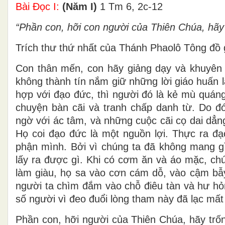
Bài Ðọc I:
(Năm I)
1 Tm 6, 2c-12
“Phần con, hỡi con người của Thiên Chúa, hãy
Trích thư thứ nhất của Thánh Phaolô Tông đồ 
Con thân mến, con hãy giảng dạy và khuyên n
không thành tín nắm giữ những lời giáo huấn 
hợp với đạo đức, thì người đó là kẻ mù quáng
chuyện bàn cãi và tranh chấp danh từ. Do đó
ngờ với ác tâm, và những cuộc cãi cọ dai dẳn
Họ coi đạo đức là một nguồn lợi. Thực ra đạo
phận mình. Bởi vì chúng ta đã không mang gì
lấy ra được gì. Khi có cơm ăn và áo mặc, ch
làm giàu, họ sa vào cơn cám dỗ, vào cậm bẫy
người ta chìm đắm vào chỗ điêu tàn và hư hỏn
số người vì đeo đuổi lòng tham này đã lạc mất
Phần con, hỡi người của Thiên Chúa, hãy trố