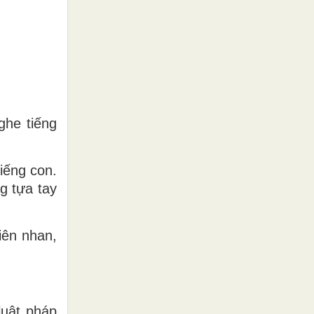
ghe tiếng
iếng con.
g tựa tay
iên nhan,
luật pháp