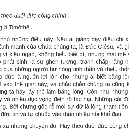
 theo đuổi đức công chính”.
gửi Timôthêu.
hủ những điều này. Nếu ai giảng dạy điều chi k
lành mạnh của Chúa chúng ta, là Ðức Giêsu, và gi
 vì kiêu ngạo, không hiểu biết gì, nhưng mải mê
 phát sinh ra sự ghen tương, tranh chấp, lăng n
g của những người hư hỏng tinh thần và thiếu thốn
 đức là nguồn lợi lớn cho những ai biết bằng lò
 vào thế gian này, và chắc chắn chúng ta cũng 
úng ta hãy lấy thế làm bằng lòng. Còn như nhữn
 và nhiều dục vọng điên rồ tác hại. Những cái đ
g. Bởi chưng gốc rễ mọi sự dữ là lòng tham tiền
 đức tin và tự chuốc vào thân nhiều nỗi khổ đau.
n xa những chuyện đó. Hãy theo đuổi đức công ch