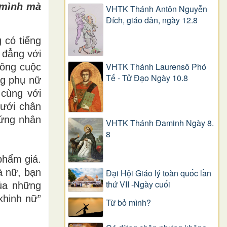
 mình mà
VHTK Thánh Antôn Nguyễn
Ðích, giáo dân, ngày 12.8
 có tiếng
 đẳng với
VHTK Thánh Laurensô Phó
công cuộc
Tế - Tử Đạo Ngày 10.8
ng phụ nữ
 cùng với
Dưới chân
hứng nhân
VHTK Thánh Đaminh Ngày 8.
8
phẩm giá.
à nữ, bạn
Đại Hội Giáo lý toàn quốc lần
thứ VII -Ngày cuối
ủa những
khinh nữ”
Từ bỏ mình?