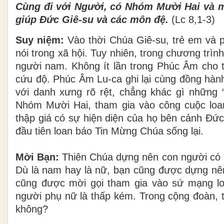
Cùng đi với Người, có Nhóm Mười Hai và 
giúp Đức Giê-su và các môn đệ.
(Lc 8,1-3)
Suy niệm:
Vào thời Chúa Giê-su, trẻ em và p
nói trong xã hội. Tuy nhiên, trong chương tr
người nam. Không ít lần trong Phúc Âm cho th
cứu độ. Phúc Âm Lu-ca ghi lại cùng đồng hà
với danh xưng rõ rệt, chẳng khác gì những
Nhóm Mười Hai, tham gia vào công cuộc loa
thập giá có sự hiện diện của họ bên cảnh Đức
đầu tiên loan báo Tin Mừng Chúa sống lại.
Mời Bạn:
Thiên Chúa dựng nên con người có n
Dù là nam hay là nữ, bạn cũng được dựng nên
cũng được mời gọi tham gia vào sứ mạng l
người phụ nữ là thấp kém. Trong cộng đoàn, t
không?