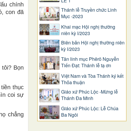
LỄ 1
đấu chính
Thánh lễ Truyền chức Linh
ó, con đã
Mục -2023
Khai mạc Hội nghị thường
niên kỳ I/2023
Biên bản Hội nghị thường niên
kỳ I/2023
Tân linh mục Phêrô Nguyễn
Tiến Đạt: Thánh lễ tạ ơn
 tôi? Bọn
Việt Nam và Tòa Thánh ký kết
Thỏa thuận
tiền thục
Giáo xứ Phúc Lộc -Mừng lễ
ìn coi sự
Thánh Đa Minh
Giáo xứ Phúc Lộc: Lễ Chúa
 họ chẳng
Ba Ngôi