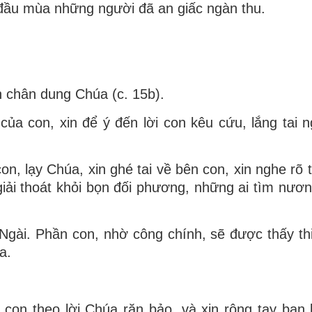
 đầu mùa những người đã an giấc ngàn thu.
n chân dung Chúa (c. 15b).
ủa con, xin để ý đến lời con kêu cứu, lắng tai n
n, lạy Chúa, xin ghé tai về bên con, xin nghe rõ t
 giải thoát khỏi bọn đối phương, những ai tìm nươn
Ngài. Phần con, nhờ công chính, sẽ được thấy th
a.
ng con theo lời Chúa răn bảo, và xin rộng tay ban 