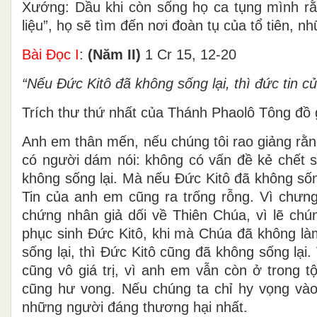
Xướng: Dầu khi còn sống họ ca tụng mình rằn
liệu”, họ sẽ tìm đến nơi đoàn tụ của tổ tiên
Bài Ðọc I
:
(Năm II)
1 Cr 15, 12-20
“Nếu Ðức Kitô đã không sống lại, thì đức tin củ
Trích thư thứ nhất của Thánh Phaolô Tông đồ g
Anh em thân mến, nếu chúng tôi rao giảng rằng
có người dám nói: không có vấn đề kẻ chết số
không sống lại. Mà nếu Ðức Kitô đã không sống
Tin của anh em cũng ra trống rỗng. Vì chưng 
chứng nhân giả dối về Thiên Chúa, vì lẽ chú
phục sinh Ðức Kitô, khi mà Chúa đã không là
sống lại, thì Ðức Kitô cũng đã không sống lại
cũng vô giá trị, vì anh em vẫn còn ở trong t
cũng hư vong. Nếu chúng ta chỉ hy vọng vào Ð
những người đáng thương hại nhất.