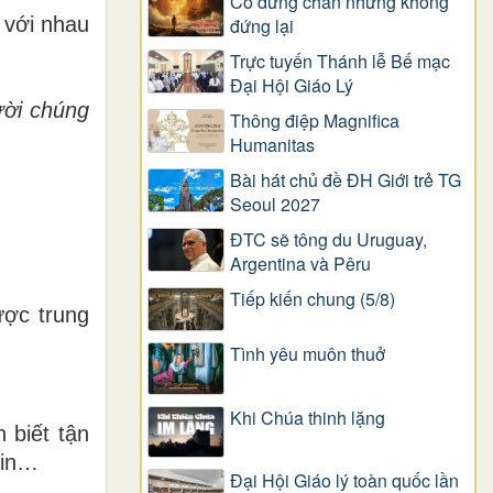
Có dừng chân nhưng không
 với nhau
đứng lại
Trực tuyến Thánh lễ Bế mạc
Đại Hội Giáo Lý
ười chúng
Thông điệp Magnifica
Humanitas
Bài hát chủ đề ĐH Giới trẻ TG
Seoul 2027
ĐTC sẽ tông du Uruguay,
Argentina và Pêru
Tiếp kiến chung (5/8)
ược trung
Tình yêu muôn thuở
Khi Chúa thinh lặng
 biết tận
xin…
Đại Hội Giáo lý toàn quốc lần