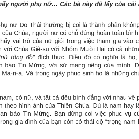
mấy người phụ nữ… Các bà này đã lấy của cải
hụ nữ Do Thái thường bị coi là thành phần không
ình của Chúa, người nữ có chỗ đứng hoàn toàn bình
ấy vai trò của nữ giới trong việc tham gia vào 
nh với Chúa Giê-su với Nhóm Mười Hai có cả nhữ
“nữ tông đồ”
đích thực. Điều đó có nghĩa là họ,
n báo Tin Mừng, với sứ mạng riêng của mình. 
 Ma-ri-a. Và trong ngày phục sinh họ là những c
am, có nữ, và tất cả đều bình đẳng với nhau về 
 theo hình ảnh của Thiên Chúa. Dù là nam hay l
oan báo Tin Mừng. Bạn đừng coi việc phục vụ c
rong gia đình của bạn còn có thái độ “trọng nam 