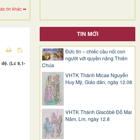
ác tin khác ➥
TIN MỚI
Đức tin – chiếc cầu nối con
người với quyền năng Thiên
đệ. (Lc 8,1-
Chúa
VHTK Thánh Micae Nguyễn
Huy Mỹ, Giáo dân, ngày 12.08
VHTK Thánh Giacôbê Ðỗ Mai
Năm, Lm, ngày 12.8