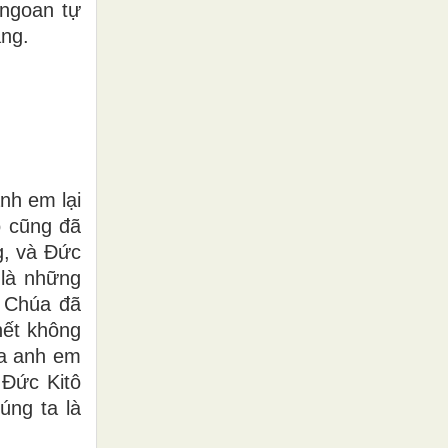
 ngoan tự
áng.
nh em lại
ô cũng đã
g, và Ðức
 là những
: Chúa đã
hết không
ủa anh em
 Ðức Kitô
úng ta là