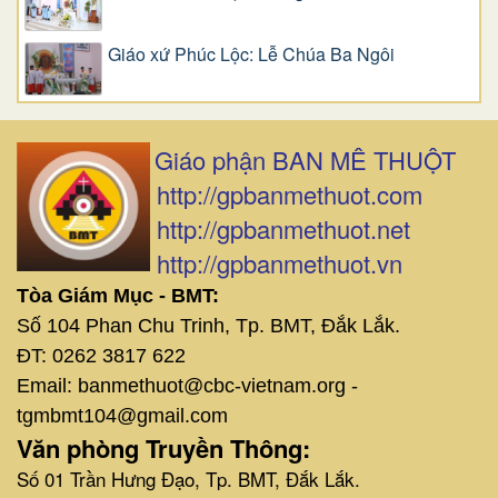
Giáo xứ Phúc Lộc: Lễ Chúa Ba Ngôi
Giáo phận BAN MÊ THUỘT
http://gpbanmethuot.com
http://gpbanmethuot.net
http://gpbanmethuot.vn
Tòa Giám Mục - BMT:
Số 104 Phan Chu Trinh, Tp. BMT, Đắk Lắk.
ĐT: 0262 3817 622
Email: banmethuot@cbc-vietnam.org -
tgmbmt104@gmail.com
Văn phòng Truyền Thông:
Số 01 Trần Hưng Đạo, Tp. BMT, Đắk Lắk.