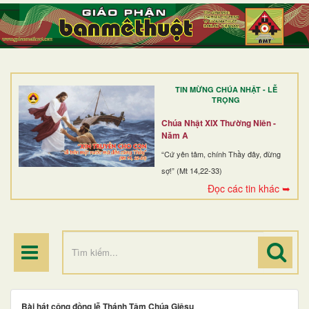
TRANG NHẤT
GIỚI THIỆU
GIÁO XỨ
TIN MỪNG CHÚA NHẬT - LỄ
DÒNG TU
TRỌNG
BAN MỤC VỤ
Chúa Nhật XIX Thường Niên -
Năm A
ĐOÀN THỂ CG
“Cứ yên tâm, chính Thầy đây, đừng
sợ!” (Mt 14,22-33)
LINH MỤC
Đọc các tin khác ➥
ĐIỂM HÀNH HƯƠNG
Bài hát cộng đồng lễ Thánh Tâm Chúa Giêsu