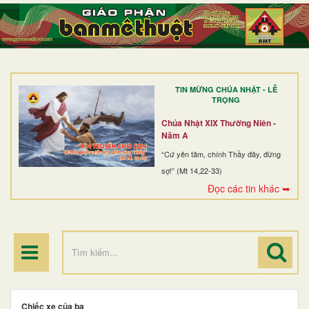
TRANG NHẤT
GIỚI THIỆU
GIÁO XỨ
TIN MỪNG CHÚA NHẬT - LỄ
DÒNG TU
TRỌNG
BAN MỤC VỤ
Chúa Nhật XIX Thường Niên -
Năm A
ĐOÀN THỂ CG
“Cứ yên tâm, chính Thầy đây, đừng
sợ!” (Mt 14,22-33)
LINH MỤC
Đọc các tin khác ➥
ĐIỂM HÀNH HƯƠNG
Chiếc xe của ba