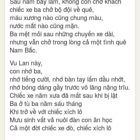
Sau năm bảy lăm, không còn chở khách
chiếc xe ba chở bộ đội về quê,
máu xương nào cũng chung màu,
nước mắt nào cũng mặn.
Ba mệt mỏi sau những chuyến xe dài,
nhưng vẫn chở trong lòng cả một tình quê
Nam Bắc.
Vu Lan này,
con nhớ ba,
nhớ tiếng cười, nhớ bàn tay lấm dầu nhớt,
nhớ bóng dáng gầy trước vô lăng nặng trĩu.
Chiếc xe năm xưa đã mất sau khi bị lật
Ba ở tù ba năm sáu tháng
Khi trở về với chiếc xích lô
Mưu sinh vất vả nuôi đàn con ăn học
Cả một đời chiếc xe đò, chiếc xích lô