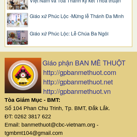
Việt Nam và Tòa Thánh ký kết Thỏa thuận
Giáo xứ Phúc Lộc -Mừng lễ Thánh Đa Minh
Giáo xứ Phúc Lộc: Lễ Chúa Ba Ngôi
Giáo phận BAN MÊ THUỘT
http://gpbanmethuot.com
http://gpbanmethuot.net
http://gpbanmethuot.vn
Tòa Giám Mục - BMT:
Số 104 Phan Chu Trinh, Tp. BMT, Đắk Lắk.
ĐT: 0262 3817 622
Email: banmethuot@cbc-vietnam.org -
tgmbmt104@gmail.com