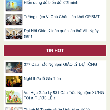
Hiển dung để biến đổi đời mình
Tưởng niệm Vị Chủ Chăn tiên khởi GP.BMT
Đại Hội Giáo lý toàn quốc lần thứ VII -Ngày
thứ 1
TIN HOT
277 Câu Trắc Nghiệm GIÁO LÝ DỰ TÒNG
Nghi thức lễ Gia Tiên
Vui Học Giáo Lý 531 Câu Trắc Nghiệm XƯNG
TỘI & RƯỚC LỄ 1
Thánh lễ Truyền chức Linh Mục -2023