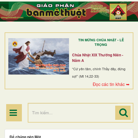
TRANG NHẤT
GIỚI THIỆU
GIÁO XỨ
TIN MỪNG CHÚA NHẬT - LỄ
DÒNG TU
TRỌNG
BAN MỤC VỤ
Chúa Nhật XIX Thường Niên -
Năm A
ĐOÀN THỂ CG
“Cứ yên tâm, chính Thầy đây, đừng
sợ!” (Mt 14,22-33)
LINH MỤC
Đọc các tin khác ➥
ĐIỂM HÀNH HƯƠNG
Để chúng nên Một