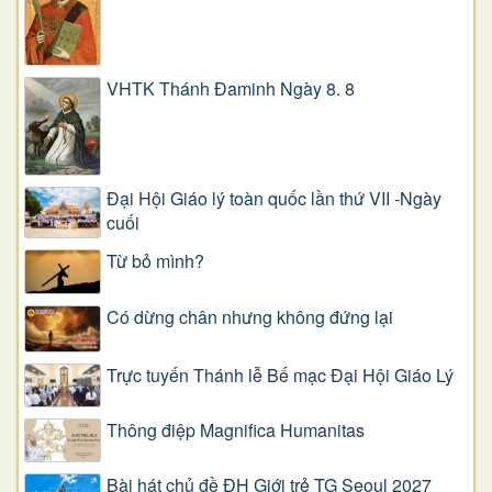
VHTK Thánh Đaminh Ngày 8. 8
Đại Hội Giáo lý toàn quốc lần thứ VII -Ngày
cuối
Từ bỏ mình?
Có dừng chân nhưng không đứng lại
Trực tuyến Thánh lễ Bế mạc Đại Hội Giáo Lý
Thông điệp Magnifica Humanitas
Bài hát chủ đề ĐH Giới trẻ TG Seoul 2027