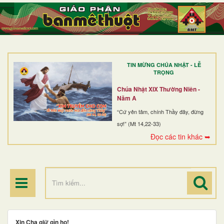
TRANG NHẤT
GIỚI THIỆU
GIÁO XỨ
TIN MỪNG CHÚA NHẬT - LỄ
DÒNG TU
TRỌNG
BAN MỤC VỤ
Chúa Nhật XIX Thường Niên -
Năm A
ĐOÀN THỂ CG
“Cứ yên tâm, chính Thầy đây, đừng
sợ!” (Mt 14,22-33)
LINH MỤC
Đọc các tin khác ➥
ĐIỂM HÀNH HƯƠNG
Xin Cha giữ gìn họ!