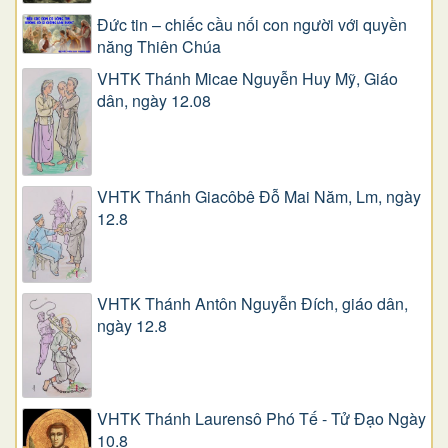
Đức tin – chiếc cầu nối con người với quyền
năng Thiên Chúa
VHTK Thánh Micae Nguyễn Huy Mỹ, Giáo
dân, ngày 12.08
VHTK Thánh Giacôbê Ðỗ Mai Năm, Lm, ngày
12.8
VHTK Thánh Antôn Nguyễn Ðích, giáo dân,
ngày 12.8
VHTK Thánh Laurensô Phó Tế - Tử Đạo Ngày
10.8