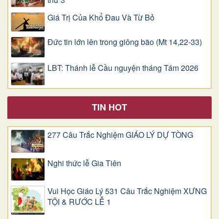
Giá Trị Của Khổ Ðau Và Từ Bỏ
Đức tin lớn lên trong giông bão (Mt 14,22-33)
LBT: Thánh lễ Cầu nguyện tháng Tám 2026
TIN HOT
277 Câu Trắc Nghiệm GIÁO LÝ DỰ TÒNG
Nghi thức lễ Gia Tiên
Vui Học Giáo Lý 531 Câu Trắc Nghiệm XƯNG
TỘI & RƯỚC LỄ 1