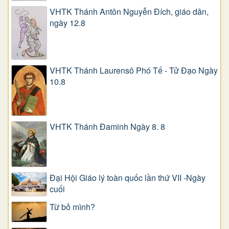
VHTK Thánh Antôn Nguyễn Ðích, giáo dân,
ngày 12.8
VHTK Thánh Laurensô Phó Tế - Tử Đạo Ngày
10.8
VHTK Thánh Đaminh Ngày 8. 8
Đại Hội Giáo lý toàn quốc lần thứ VII -Ngày
cuối
Từ bỏ mình?