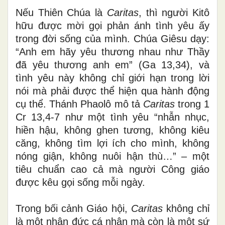
Nếu Thiên Chúa là
Caritas
, thì người Kitô
hữu được mời gọi phản ánh tình yêu ấy
trong đời sống của mình. Chúa Giêsu dạy:
“Anh em hãy yêu thương nhau như Thầy
đã yêu thương anh em” (Ga 13,34), và
tình yêu này không chỉ giới hạn trong lời
nói mà phải được thể hiện qua hành động
cụ thể. Thánh Phaolô mô tả
Caritas
trong 1
Cr 13,4-7 như một tình yêu “nhẫn nhục,
hiền hậu, không ghen tương, không kiêu
căng, không tìm lợi ích cho mình, không
nóng giận, không nuôi hận thù…” – một
tiêu chuẩn cao cả mà người Công giáo
được kêu gọi sống mỗi ngày.
Trong bối cảnh Giáo hội,
Caritas
không chỉ
là một nhân đức cá nhân mà còn là một sứ