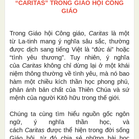
“CARITAS” TRONG GIÁO HỘI CÔNG
GIÁO
Trong Giáo hội Công giáo,
Caritas
là một
từ La-tinh mang ý nghĩa sâu sắc, thường
được dịch sang tiếng Việt là “đức ái” hoặc
“tình yêu thương”. Tuy nhiên, ý nghĩa
của
Caritas
không chỉ dừng lại ở một khái
niệm thông thường về tình yêu, mà nó bao
hàm một chiều kích thần học phong phú,
phản ánh bản chất của Thiên Chúa và sứ
mệnh của người Kitô hữu trong thế giới.
Chúng ta cùng tìm hiểu nguồn gốc ngôn
ngữ, ý nghĩa thần học, và
cách
Caritas
được thể hiện trong đời sống
Giáo hội, từ đó chia sẻ những bài học