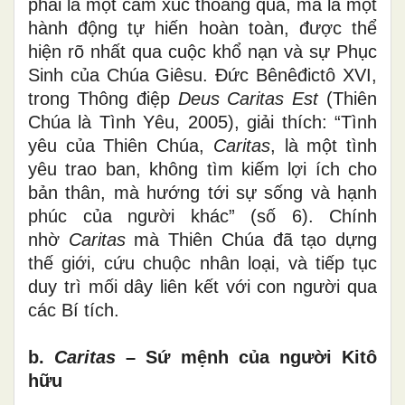
phải là một cảm xúc thoáng qua, mà là một
hành động tự hiến hoàn toàn, được thể
hiện rõ nhất qua cuộc khổ nạn và sự Phục
Sinh của Chúa Giêsu. Đức Bênêđictô XVI,
trong Thông điệp
Deus Caritas Est
(Thiên
Chúa là Tình Yêu, 2005), giải thích: “Tình
yêu của Thiên Chúa,
Caritas
, là một tình
yêu trao ban, không tìm kiếm lợi ích cho
bản thân, mà hướng tới sự sống và hạnh
phúc của người khác” (số 6). Chính
nhờ
Caritas
mà Thiên Chúa đã tạo dựng
thế giới, cứu chuộc nhân loại, và tiếp tục
duy trì mối dây liên kết với con người qua
các Bí tích.
b.
Caritas
– Sứ mệnh của người Kitô
hữu