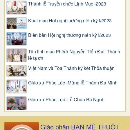
Thánh lễ Truyền chức Linh Mục -2023
Khai mạc Hội nghị thường niên kỳ I/2023
Biên bản Hội nghị thường niên kỳ I/2023
Tân linh mục Phêrô Nguyễn Tiến Đạt: Thánh
lễ tạ ơn
Việt Nam và Tòa Thánh ký kết Thỏa thuận
Giáo xứ Phúc Lộc -Mừng lễ Thánh Đa Minh
Giáo xứ Phúc Lộc: Lễ Chúa Ba Ngôi
Giáo phận BAN MÊ THUỘT