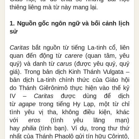
thiêng liêng mà từ này mang lại.
1. Nguồn gốc ngôn ngữ và bối cảnh lịch
sử
Caritas
bắt nguồn từ tiếng La-tinh cổ, liên
quan đến động từ
carere
(quan tâm, yêu
quý) và danh từ
carus
(được yêu quý, quý
giá). Trong bản dịch Kinh Thánh Vulgata –
bản dịch La-tinh chính thức của Giáo hội
do Thánh Giêrônimô thực hiện vào thế kỷ
IV –
Caritas
được dùng để dịch
từ
agape
trong tiếng Hy Lạp, một từ chỉ
tình yêu vị tha, không điều kiện, khác
với
eros
(tình yêu lãng mạn)
hay
philia
(tình bạn). Ví dụ, trong thư thứ
nhất của Thánh Phaolô gửi tín hữu Côrintô,