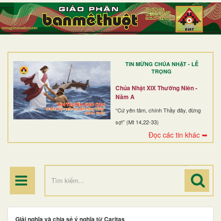
TRANG NHẤT
GIỚI THIỆU
GIÁO XỨ
TIN MỪNG CHÚA NHẬT - LỄ
DÒNG TU
TRỌNG
BAN MỤC VỤ
Chúa Nhật XIX Thường Niên -
Năm A
ĐOÀN THỂ CG
“Cứ yên tâm, chính Thầy đây, đừng
sợ!” (Mt 14,22-33)
LINH MỤC
Đọc các tin khác ➥
ĐIỂM HÀNH HƯƠNG
Giải nghĩa và chia sẻ ý nghĩa từ Caritas