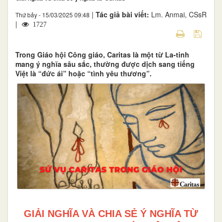
|
Tác giả bài viết:
Lm. Anmai, CSsR
Thứ bảy - 15/03/2025 09:48
|
1727
Trong Giáo hội Công giáo, Caritas là một từ La-tinh
mang ý nghĩa sâu sắc, thường được dịch sang tiếng
Việt là “đức ái” hoặc “tình yêu thương”.
GIẢI NGHĨA VÀ CHIA SẺ Ý NGHĨA TỪ