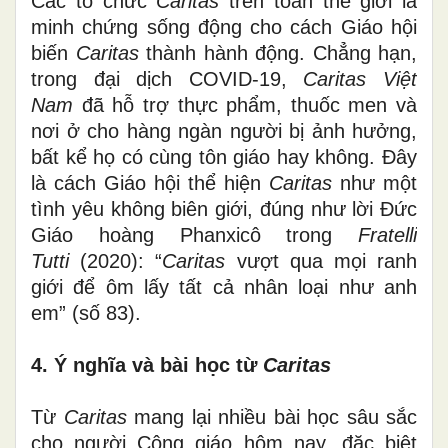
Các tổ chức
Caritas
trên toàn thế giới là
minh chứng sống động cho cách Giáo hội
biến
Caritas
thành hành động. Chẳng hạn,
trong đại dịch COVID-19,
Caritas Việt
Nam
đã hỗ trợ thực phẩm, thuốc men và
nơi ở cho hàng ngàn người bị ảnh hưởng,
bất kể họ có cùng tôn giáo hay không. Đây
là cách Giáo hội thể hiện
Caritas
như một
tình yêu không biên giới, đúng như lời Đức
Giáo hoàng Phanxicô trong
Fratelli
Tutti
(2020): “
Caritas
vượt qua mọi ranh
giới để ôm lấy tất cả nhân loại như anh
em” (số 83).
4. Ý nghĩa và bài học từ
Caritas
Từ
Caritas
mang lại nhiều bài học sâu sắc
cho người Công giáo hôm nay, đặc biệt