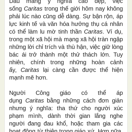
Dẫu mang ý nghĩa cao đẹp, việc
sống
Caritas
trong thế giới hôm nay không
phải lúc nào cũng dễ dàng. Sự bận rộn, áp
lực kinh tế và văn hóa hưởng thụ cá nhân
có thể làm lu mờ tinh thần
Caritas
. Ví dụ,
trong một xã hội mà mạng xã hội tràn ngập
những lời chỉ trích và thù hận, việc giữ lòng
bác ái trở thành một thử thách lớn. Tuy
nhiên, chính trong những hoàn cảnh
ấy,
Caritas
lại càng cần được thể hiện
mạnh mẽ hơn.
Người Công giáo có thể áp
dụng
Caritas
bằng những cách đơn giản
nhưng ý nghĩa: tha thứ cho người xúc
phạm mình, dành thời gian lắng nghe
người đang đau khổ, hoặc tham gia các
hoạt động từ thiện trong giáo xứ. Hơn nữa,