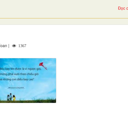
Đọc c
Toan |
1367