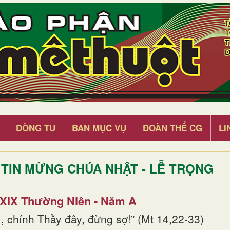
DÒNG TU
BAN MỤC VỤ
ĐOÀN THỂ CG
LI
TIN MỪNG CHÚA NHẬT - LỄ TRỌNG
 XIX Thường Niên - Năm A
, chính Thầy đây, đừng sợ!” (Mt 14,22-33)