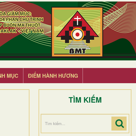
NH MỤC
ĐIỂM HÀNH HƯƠNG
TÌM KIẾM