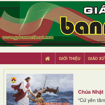
GIỚI THIỆU
GIÁO XỨ
Chúa Nhật
“Cứ yên tâm