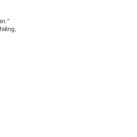
an.”
hiêng,