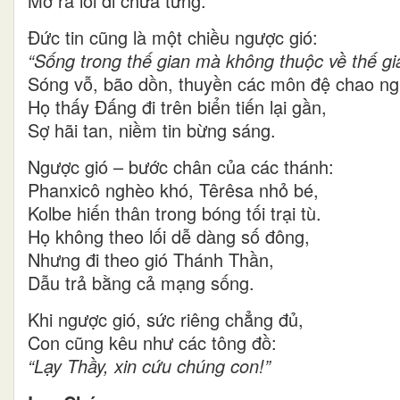
Mở ra lối đi chưa từng.
Đức tin cũng là một chiều ngược gió:
“Sống trong thế gian mà không thuộc về thế gi
Sóng vỗ, bão dồn, thuyền các môn đệ chao ng
Họ thấy Đấng đi trên biển tiến lại gần,
Sợ hãi tan, niềm tin bừng sáng.
Ngược gió – bước chân của các thánh:
Phanxicô nghèo khó, Têrêsa nhỏ bé,
Kolbe hiến thân trong bóng tối trại tù.
Họ không theo lối dễ dàng số đông,
Nhưng đi theo gió Thánh Thần,
Dẫu trả bằng cả mạng sống.
Khi ngược gió, sức riêng chẳng đủ,
Con cũng kêu như các tông đồ:
“Lạy Thầy, xin cứu chúng con!”