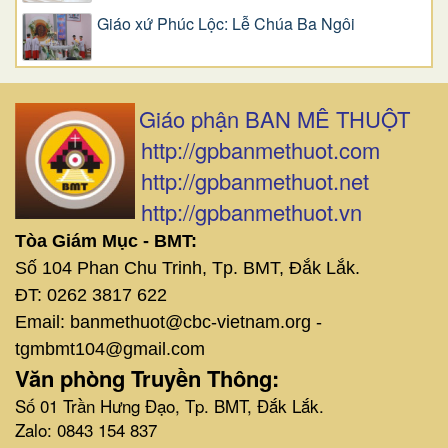
Giáo xứ Phúc Lộc: Lễ Chúa Ba Ngôi
Giáo phận BAN MÊ THUỘT
http://gpbanmethuot.com
http://gpbanmethuot.net
http://gpbanmethuot.vn
Tòa Giám Mục - BMT:
Số 104 Phan Chu Trinh, Tp. BMT, Đắk Lắk.
ĐT: 0262 3817 622
Email: banmethuot@cbc-vietnam.org -
tgmbmt104@gmail.com
Văn phòng Truyền Thông:
Số 01 Trần Hưng Đạo, Tp. BMT, Đắk Lắk.
Zalo: 0843 154 837