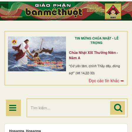
TRANG NHẤT
GIỚI THIỆU
GIÁO XỨ
TIN MỪNG CHÚA NHẬT - LỄ
DÒNG TU
TRỌNG
BAN MỤC VỤ
Chúa Nhật XIX Thường Niên -
Năm A
ĐOÀN THỂ CG
“Cứ yên tâm, chính Thầy đây, đừng
sợ!” (Mt 14,22-33)
LINH MỤC
Đọc các tin khác ➥
ĐIỂM HÀNH HƯƠNG
Hosanna. Hosanna