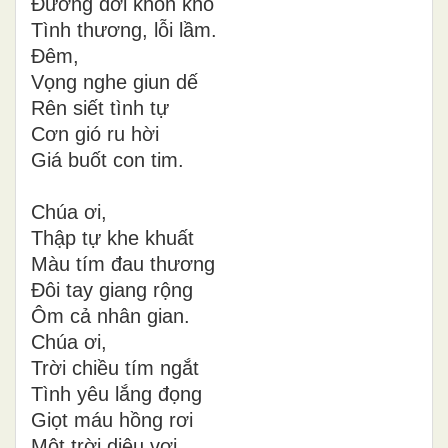
Đường đời khốn khó
Tình thương, lỗi lầm.
Đêm,
Vọng nghe giun dế
Rên siết tình tự
Cơn gió ru hời
Giá buốt con tim.
Chúa ơi,
Thập tự khe khuất
Màu tím đau thương
Đôi tay giang rộng
Ôm cả nhân gian.
Chúa ơi,
Trời chiều tím ngắt
Tình yêu lắng đọng
Giọt máu hồng rơi
Một trời diệu vợi.