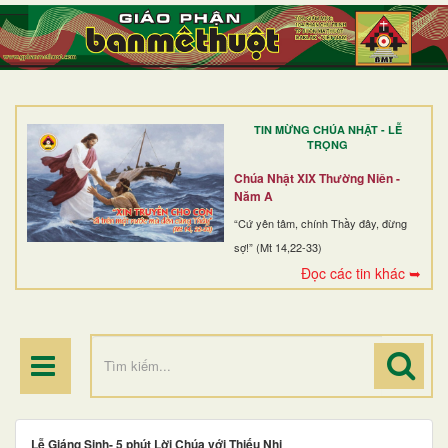
TRANG NHẤT
GIỚI THIỆU
GIÁO XỨ
TIN MỪNG CHÚA NHẬT - LỄ
DÒNG TU
TRỌNG
BAN MỤC VỤ
Chúa Nhật XIX Thường Niên -
Năm A
ĐOÀN THỂ CG
“Cứ yên tâm, chính Thầy đây, đừng
sợ!” (Mt 14,22-33)
LINH MỤC
Đọc các tin khác ➥
ĐIỂM HÀNH HƯƠNG
Lễ Giáng Sinh- 5 phút Lời Chúa với Thiếu Nhi