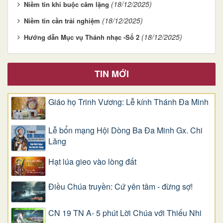
(18/12/2025)
Niềm tin khi buộc câm lặng
(18/12/2025)
Niềm tin cần trải nghiệm
(18/12/2025)
Hướng dẫn Mục vụ Thánh nhạc -Số 2
TIN MỚI
Giáo họ Trinh Vương: Lễ kính Thánh Đa Minh
Lễ bổn mạng Hội Dòng Ba Đa Minh Gx. Chi
Lăng
Hạt lúa gieo vào lòng đất
Điều Chúa truyền: Cứ yên tâm - đừng sợ!
CN 19 TN A- 5 phút Lời Chúa với Thiếu Nhi