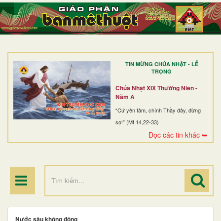
TRANG NHẤT
GIỚI THIỆU
GIÁO XỨ
TIN MỪNG CHÚA NHẬT - LỄ
DÒNG TU
TRỌNG
BAN MỤC VỤ
Chúa Nhật XIX Thường Niên -
Năm A
ĐOÀN THỂ CG
“Cứ yên tâm, chính Thầy đây, đừng
sợ!” (Mt 14,22-33)
LINH MỤC
Đọc các tin khác ➥
ĐIỂM HÀNH HƯƠNG
Nước sâu không động