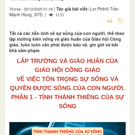
|
Tác giả bài viết:
Lm Phêrô Trần
Thứ ba - 30/12/2025 01:18
Mạnh Hùng, STD. |
1155
Tất cả các tiến tình về sự sống của con người, thể theo
lập trường kiên vững và giáo huấn của Giáo hội Công
giáo, luôn luôn cần phải được bảo vệ, gìn giữ và bất
khả xâm phạm.
LẬP TRƯỜNG VÀ GIÁO HUẤN CỦA
GIÁO HỘI CÔNG GIÁO
VỀ VIỆC TÔN TRỌNG SỰ SỐNG VÀ
QUYỀN ĐƯỢC SỐNG CỦA CON NGƯỜI.
PHẦN 1 -
TÍNH THÁNH THIÊNG CỦA SỰ
SỐNG