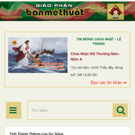
TRANG NHẤT
GIỚI THIỆU
GIÁO XỨ
TIN MỪNG CHÚA NHẬT - LỄ
DÒNG TU
TRỌNG
BAN MỤC VỤ
Chúa Nhật XIX Thường Niên -
Năm A
ĐOÀN THỂ CG
“Cứ yên tâm, chính Thầy đây, đừng
sợ!” (Mt 14,22-33)
LINH MỤC
Đọc các tin khác ➥
ĐIỂM HÀNH HƯƠNG
Tính Thánh Thiêng của Sự Sống