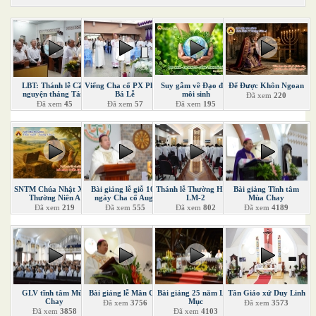
LBT: Thánh lễ Cầu
Viếng Cha cố PX Phạm
Suy gẫm về Đạo đức
Để Được Khôn Ngoan
nguyện tháng Tám
Bá Lễ
môi sinh
Đã xem
220
Đã xem
45
Đã xem
57
Đã xem
195
SNTM Chúa Nhật XVII
Bài giảng lễ giỗ 100
Thánh lễ Thường Huấn
Bài giảng Tĩnh tâm
Thường Niên A
ngày Cha cố Aug.
LM-2
Mùa Chay
Đã xem
219
Đã xem
555
Đã xem
802
Đã xem
4189
GLV tĩnh tâm Mùa
Bài giảng lễ Mân Côi
Bài giảng 25 năm Linh
Tân Giáo xứ Duy Linh
Chay
Mục
Đã xem
3756
Đã xem
3573
Đã xem
3858
Đã xem
4103