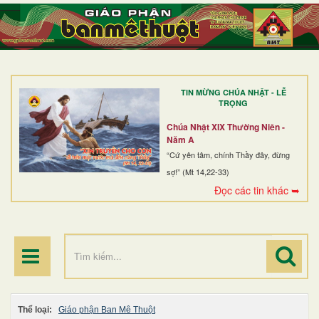
TRANG NHẤT
GIỚI THIỆU
GIÁO XỨ
TIN MỪNG CHÚA NHẬT - LỄ
DÒNG TU
TRỌNG
BAN MỤC VỤ
Chúa Nhật XIX Thường Niên -
Năm A
ĐOÀN THỂ CG
“Cứ yên tâm, chính Thầy đây, đừng
sợ!” (Mt 14,22-33)
LINH MỤC
Đọc các tin khác ➥
ĐIỂM HÀNH HƯƠNG
Thể loại:
Giáo phận Ban Mê Thuột