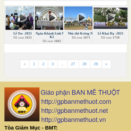
Lễ Tro -2025
Ngân Khánh Linh Mục
Nhà thờ Krông Nô
Lễ Khai Hạ -2025
K2
Đã xem
3415
Đã xem
1671
Đã xem
1718
Đã xem
1602
«
1
2
3
...
27
28
29
»
Giáo phận BAN MÊ THUỘT
http://gpbanmethuot.com
http://gpbanmethuot.net
http://gpbanmethuot.vn
Tòa Giám Mục - BMT: