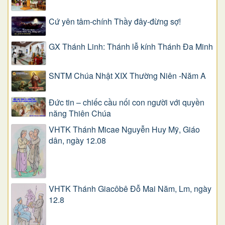
Cứ yên tâm-chính Thầy đây-đừng sợ!
GX Thánh Linh: Thánh lễ kính Thánh Đa Minh
SNTM Chúa Nhật XIX Thường Niên -Năm A
Đức tin – chiếc cầu nối con người với quyền
năng Thiên Chúa
VHTK Thánh Micae Nguyễn Huy Mỹ, Giáo
dân, ngày 12.08
VHTK Thánh Giacôbê Ðỗ Mai Năm, Lm, ngày
12.8