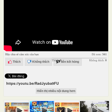
Hãy chia sẻ cảm xúc của bạn
Đã xem:
561
Thích:
0
Không thích:
0
Thích
Không thích
liên kết hỏng
https://youtu.be/RadJyuba9FU
Hiển thị nhiều nội dung hơn