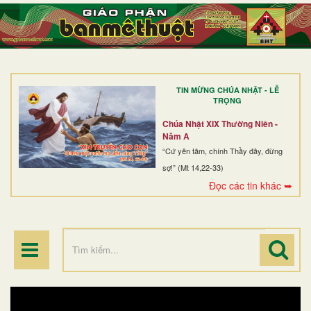
TRANG NHẤT
GIỚI THIỆU
GIÁO XỨ
TIN MỪNG CHÚA NHẬT - LỄ
DÒNG TU
TRỌNG
BAN MỤC VỤ
Chúa Nhật XIX Thường Niên -
Năm A
ĐOÀN THỂ CG
“Cứ yên tâm, chính Thầy đây, đừng
sợ!” (Mt 14,22-33)
LINH MỤC
Đọc các tin khác ➥
ĐIỂM HÀNH HƯƠNG