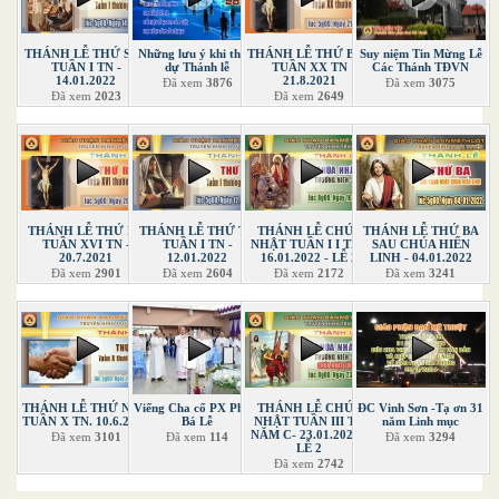
THÁNH LỄ THỨ SÁU
Những lưu ý khi tham
THÁNH LỄ THỨ BẢY
Suy niệm Tin Mừng Lễ
TUẦN I TN -
dự Thánh lễ
TUẦN XX TN
Các Thánh TĐVN
14.01.2022
21.8.2021
Đã xem
3876
Đã xem
3075
Đã xem
2023
Đã xem
2649
THÁNH LỄ THỨ BA
THÁNH LỄ THỨ TƯ
THÁNH LỄ CHÚA
THÁNH LỄ THỨ BA
TUẦN XVI TN -
TUẦN I TN -
NHẬT TUẦN I I TN -
SAU CHÚA HIỂN
20.7.2021
12.01.2022
16.01.2022 - LỄ 2
LINH - 04.01.2022
Đã xem
2901
Đã xem
2604
Đã xem
2172
Đã xem
3241
THÁNH LỄ THỨ NĂM
Viếng Cha cố PX Phạm
THÁNH LỄ CHÚA
ĐC Vinh Sơn -Tạ ơn 31
TUẦN X TN. 10.6.2021
Bá Lễ
NHẬT TUẦN III TN
năm Linh mục
NĂM C- 23.01.2022 -
Đã xem
3101
Đã xem
114
Đã xem
3294
LỄ 2
Đã xem
2742