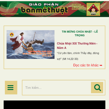
TRANG NHẤT
GIỚI THIỆU
GIÁO XỨ
TIN MỪNG CHÚA NHẬT - LỄ
DÒNG TU
TRỌNG
BAN MỤC VỤ
Chúa Nhật XIX Thường Niên -
Năm A
ĐOÀN THỂ CG
“Cứ yên tâm, chính Thầy đây, đừng
sợ!” (Mt 14,22-33)
LINH MỤC
Đọc các tin khác ➥
ĐIỂM HÀNH HƯƠNG