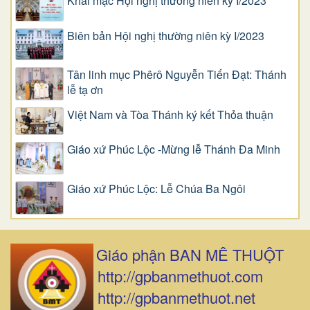
Khai mạc Hội nghị thường niên kỳ I/2023
Biên bản Hội nghị thường niên kỳ I/2023
Tân linh mục Phêrô Nguyễn Tiến Đạt: Thánh
lễ tạ ơn
Việt Nam và Tòa Thánh ký kết Thỏa thuận
Giáo xứ Phúc Lộc -Mừng lễ Thánh Đa Minh
Giáo xứ Phúc Lộc: Lễ Chúa Ba Ngôi
Giáo phận BAN MÊ THUỘT
http://gpbanmethuot.com
http://gpbanmethuot.net