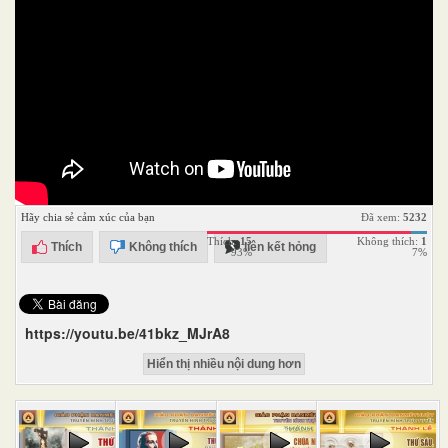
Hãy chia sẻ cảm xúc của bạn
Đã xem:
5232
Thích:
15
Không thích:
1
Thích
Không thích
liên kết hỏng
93%
7%
https://youtu.be/41bkz_MJrA8
Hiển thị nhiều nội dung hơn