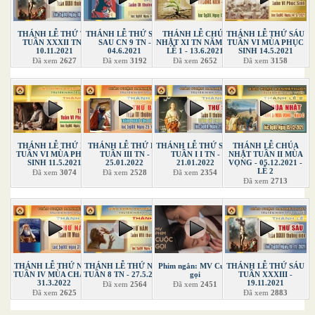
THÁNH LỄ THỨ TƯ
THÁNH LỄ THỨ SÁU
THÁNH LỄ CHÚA
THÁNH LỄ THỨ SÁU
TUẦN XXXII TN -
SAU CN 9 TN -
NHẬT XI TN NĂM B -
TUẦN VI MÙA PHỤC
10.11.2021
04.6.2021
LỄ 1 - 13.6.2021
SINH 14.5.2021
Đã xem
2627
Đã xem
3192
Đã xem
2652
Đã xem
3158
THÁNH LỄ THỨ BA
THÁNH LỄ THỨ BA
THÁNH LỄ THỨ SÁU
THÁNH LỄ CHÚA
TUẦN VI MÙA PHỤC
TUẦN III TN -
TUẦN I I TN -
NHẬT TUẦN II MÙA
SINH 11.5.2021
25.01.2022
21.01.2022
VỌNG - 05.12.2021 -
LỄ 2
Đã xem
3074
Đã xem
2528
Đã xem
2354
Đã xem
2713
THÁNH LỄ THỨ NĂM
THÁNH LỄ THỨ NĂM
Phim ngắn: MV Cuộc
THÁNH LỄ THỨ SÁU
TUẦN IV MÙA CHAY -
TUẦN 8 TN - 27.5.2021
gọi
TUẦN XXXIII -
31.3.2022
19.11.2021
Đã xem
2564
Đã xem
2451
Đã xem
2625
Đã xem
2883