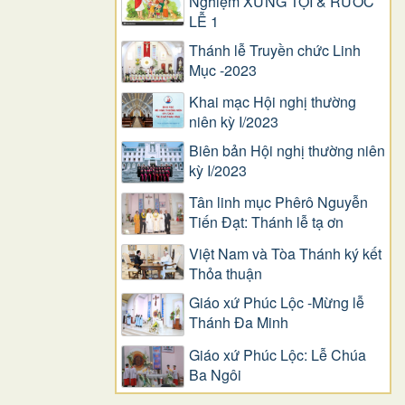
Nghiệm XƯNG TỘI & RƯỚC
LỄ 1
Thánh lễ Truyền chức Linh
Mục -2023
Khai mạc Hội nghị thường
niên kỳ I/2023
Biên bản Hội nghị thường niên
kỳ I/2023
Tân linh mục Phêrô Nguyễn
Tiến Đạt: Thánh lễ tạ ơn
Việt Nam và Tòa Thánh ký kết
Thỏa thuận
Giáo xứ Phúc Lộc -Mừng lễ
Thánh Đa Minh
Giáo xứ Phúc Lộc: Lễ Chúa
Ba Ngôi