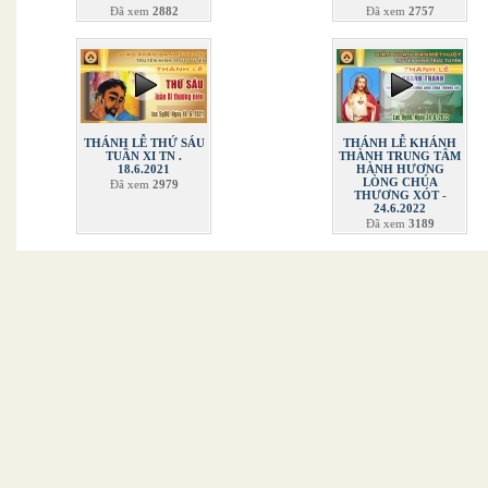
Đã xem
2882
Đã xem
2757
THÁNH LỄ THỨ SÁU
THÁNH LỄ KHÁNH
TUẦN XI TN .
THÀNH TRUNG TÂM
18.6.2021
HÀNH HƯƠNG
LÒNG CHÚA
Đã xem
2979
THƯƠNG XÓT -
24.6.2022
Đã xem
3189