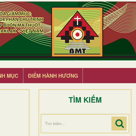
NH MỤC
ĐIỂM HÀNH HƯƠNG
TÌM KIẾM