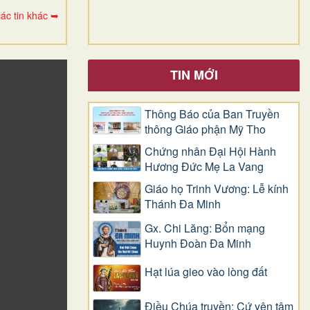
ác tin khác ➥
TIN MỚI
Thông Báo của Ban Truyền
thông Giáo phận Mỹ Tho
Chứng nhân Đại Hội Hành
Hương Đức Mẹ La Vang
Giáo họ Trinh Vương: Lễ kính
Thánh Đa Minh
Gx. Chi Lăng: Bổn mạng
Huynh Đoàn Đa Minh
Hạt lúa gieo vào lòng đất
Điều Chúa truyền: Cứ yên tâm