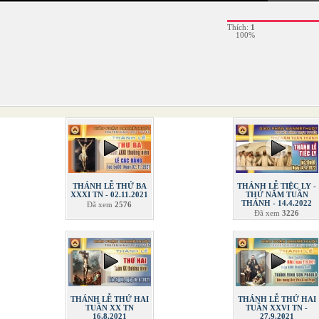
Thích:
1
100%
THÁNH LỄ THỨ BA
THÁNH LỄ TIỆC LY -
XXXI TN - 02.11.2021
THỨ NĂM TUẦN
THÁNH - 14.4.2022
Đã xem
2576
Đã xem
3226
THÁNH LỄ THỨ HAI
THÁNH LỄ THỨ HAI
TUẦN XX TN
TUẦN XXVI TN -
16.8.2021
27.9.2021