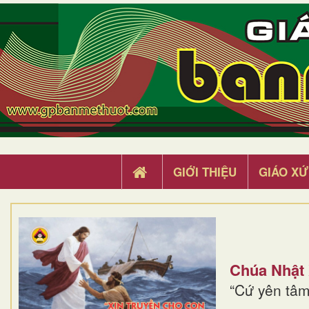
GIỚI THIỆU
GIÁO XỨ
Chúa Nhật
“Cứ yên tâm