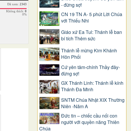
- đừng sợ!
Đã xem:
2343
Không thích:
0
CN 19 TN A- 5 phút Lời Chúa
0%
với Thiếu Nhi
Giáo xứ Ea Tul: Thánh lễ ban
bí tích Thêm sức
Thánh lễ mừng Kim Khánh
Hôn Phối
Cứ yên tâm-chính Thầy đây-
đừng sợ!
GX Thánh Linh: Thánh lễ kính
Thánh Đa Minh
SNTM Chúa Nhật XIX Thường
Niên -Năm A
Đức tin – chiếc cầu nối con
người với quyền năng Thiên
Chúa