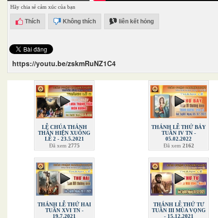
Hãy chia sẻ cảm xúc của bạn
Thích
Không thích
liên kết hỏng
https://youtu.be/zskmRuNZ1C4
LỄ CHÚA THÁNH
THÁNH LỄ THỨ BẢY
THẦN HIỆN XUỐNG
TUẦN IV TN -
LỄ 2 - 23.5.2021
05.02.2022
Đã xem
2775
Đã xem
2162
THÁNH LỄ THỨ HAI
THÁNH LỄ THỨ TƯ
TUẦN XVI TN -
TUẦN III MÙA VỌNG
19.7.2021
- 15.12.2021