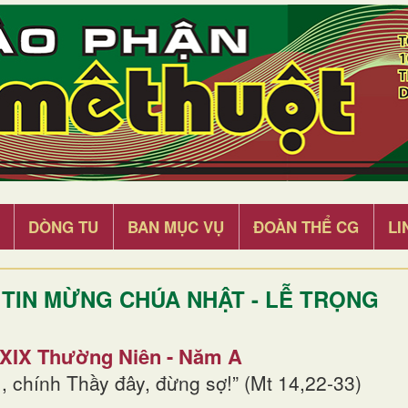
DÒNG TU
BAN MỤC VỤ
ĐOÀN THỂ CG
LI
TIN MỪNG CHÚA NHẬT - LỄ TRỌNG
 XIX Thường Niên - Năm A
, chính Thầy đây, đừng sợ!” (Mt 14,22-33)