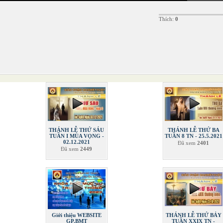
Thích:
0
THÁNH LỄ THỨ SÁU
THÁNH LỄ THỨ BA
TUẦN I MÙA VỌNG -
TUẦN 8 TN - 25.5.2021
02.12.2021
Đã xem
2401
Đã xem
2449
Giới thiệu WEBSITE
THÁNH LỄ THỨ BẢY
GP.BMT
TUẦN XXIX TN -