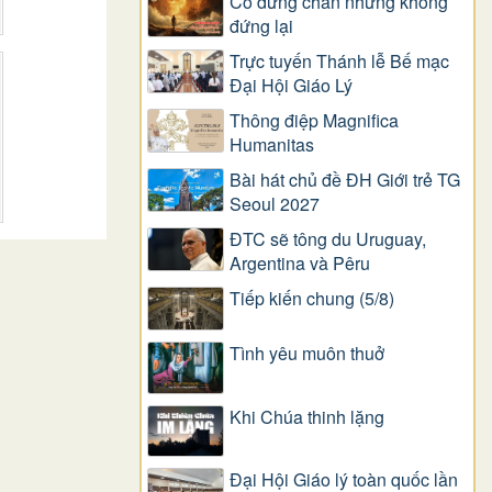
Có dừng chân nhưng không
đứng lại
Trực tuyến Thánh lễ Bế mạc
Đại Hội Giáo Lý
Thông điệp Magnifica
Humanitas
Bài hát chủ đề ĐH Giới trẻ TG
Seoul 2027
ĐTC sẽ tông du Uruguay,
Argentina và Pêru
Tiếp kiến chung (5/8)
Tình yêu muôn thuở
Khi Chúa thinh lặng
Đại Hội Giáo lý toàn quốc lần