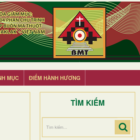
NH MỤC
ĐIỂM HÀNH HƯƠNG
TÌM KIẾM