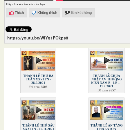
Hãy chia sẻ cảm xúc của bạn
Thích
Không thích
liên kết hỏng
https://youtu.be/WiYq1FOkps8
THÁNH LỄ THỨ BA
THÁNH LỄ CHÚA
TUẦN XXVI TN -
NHẬT XV THƯỜNG
28.9.2021
NIÊN NĂM B - LỄ 1 -
11.7.2021
Đã xem
2508
Đã xem
2657
THÁNH LỄ THỨ SÁU
THÁNH LỄ AN TÁNG
XXXI TN - 05.11.2021
CHA ANTÔN