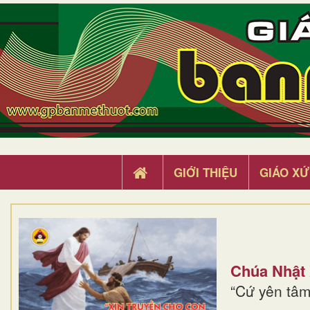
GIỚI THIỆU
GIÁO XỨ
Chúa Nhật
“Cứ yên tâm