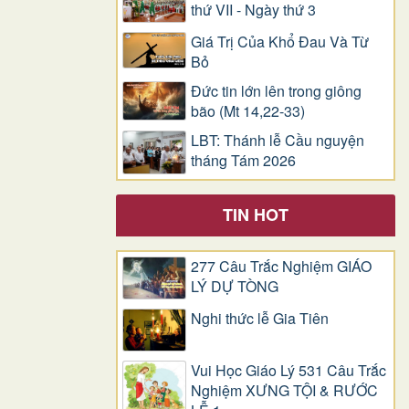
thứ VII - Ngày thứ 3
Giá Trị Của Khổ Ðau Và Từ
Bỏ
Đức tin lớn lên trong giông
bão (Mt 14,22-33)
LBT: Thánh lễ Cầu nguyện
tháng Tám 2026
TIN HOT
277 Câu Trắc Nghiệm GIÁO
LÝ DỰ TÒNG
Nghi thức lễ Gia Tiên
Vui Học Giáo Lý 531 Câu Trắc
Nghiệm XƯNG TỘI & RƯỚC