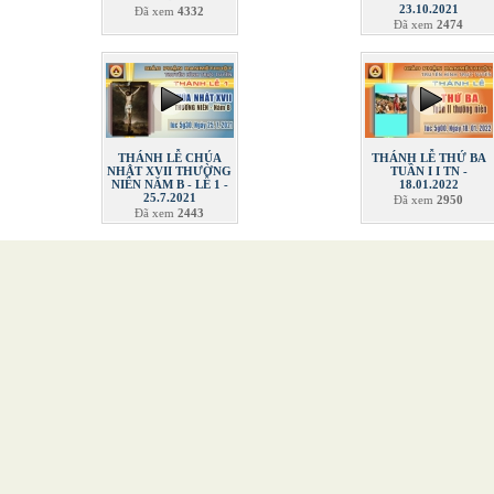
23.10.2021
Đã xem
4332
Đã xem
2474
THÁNH LỄ CHÚA
THÁNH LỄ THỨ BA
NHẬT XVII THƯỜNG
TUẦN I I TN -
NIÊN NĂM B - LỄ 1 -
18.01.2022
25.7.2021
Đã xem
2950
Đã xem
2443