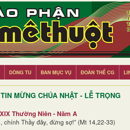
DÒNG TU
BAN MỤC VỤ
ĐOÀN THỂ CG
LI
TIN MỪNG CHÚA NHẬT - LỄ TRỌNG
 XIX Thường Niên - Năm A
, chính Thầy đây, đừng sợ!” (Mt 14,22-33)