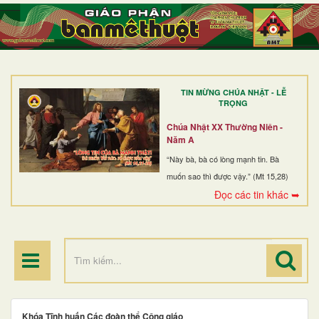
TRANG NHẤT
GIỚI THIỆU
GIÁO XỨ
TIN MỪNG CHÚA NHẬT - LỄ
DÒNG TU
TRỌNG
BAN MỤC VỤ
Chúa Nhật XX Thường Niên -
Năm A
ĐOÀN THỂ CG
“Này bà, bà có lòng mạnh tin. Bà
muốn sao thì được vậy.” (Mt 15,28)
LINH MỤC
Đọc các tin khác ➥
ĐIỂM HÀNH HƯƠNG
Khóa Tĩnh huấn Các đoàn thể Công giáo