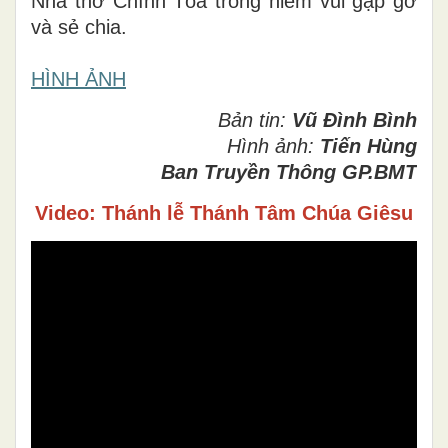
Nhà thờ Chính Tòa trong niềm vui gặp gỡ
và sẻ chia.
HÌNH ẢNH
Bản tin:
Vũ Đình Bình
Hình ảnh:
Tiến Hùng
Ban Truyền Thông GP.BMT
Video: Thánh lễ Thánh Tâm Chúa Giêsu