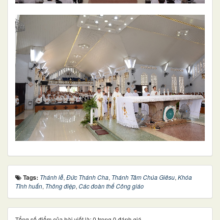
Tags:
Thánh lễ
,
Đức Thánh Cha
,
Thánh Tâm Chúa Giêsu
,
Khóa
Tĩnh huấn
,
Thông điệp
,
Các đoàn thể Công giáo
Tổng số điểm của bài viết là: 0 trong 0 đánh giá