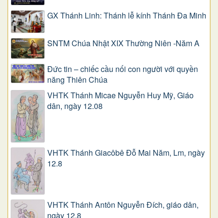
GX Thánh Linh: Thánh lễ kính Thánh Đa Minh
SNTM Chúa Nhật XIX Thường Niên -Năm A
Đức tin – chiếc cầu nối con người với quyền
năng Thiên Chúa
VHTK Thánh Micae Nguyễn Huy Mỹ, Giáo
dân, ngày 12.08
VHTK Thánh Giacôbê Ðỗ Mai Năm, Lm, ngày
12.8
VHTK Thánh Antôn Nguyễn Ðích, giáo dân,
ngày 12.8