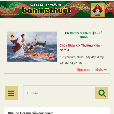
TRANG NHẤT
GIỚI THIỆU
GIÁO XỨ
TIN MỪNG CHÚA NHẬT - LỄ
DÒNG TU
TRỌNG
BAN MỤC VỤ
Chúa Nhật XIX Thường Niên -
Năm A
ĐOÀN THỂ CG
“Cứ yên tâm, chính Thầy đây, đừng
sợ!” (Mt 14,22-33)
LINH MỤC
Đọc các tin khác ➥
ĐIỂM HÀNH HƯƠNG
Nhà thờ Ucraina vẫn đầy người...