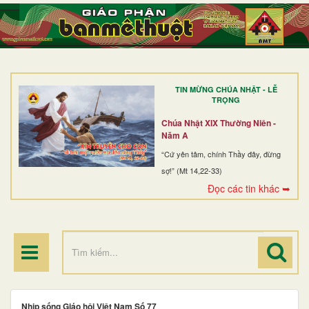
TRANG NHẤT
GIỚI THIỆU
GIÁO XỨ
TIN MỪNG CHÚA NHẬT - LỄ
DÒNG TU
TRỌNG
BAN MỤC VỤ
Chúa Nhật XIX Thường Niên -
Năm A
ĐOÀN THỂ CG
“Cứ yên tâm, chính Thầy đây, đừng
sợ!” (Mt 14,22-33)
LINH MỤC
Đọc các tin khác ➥
ĐIỂM HÀNH HƯƠNG
Nhịp sống Giáo hội Việt Nam Số 77