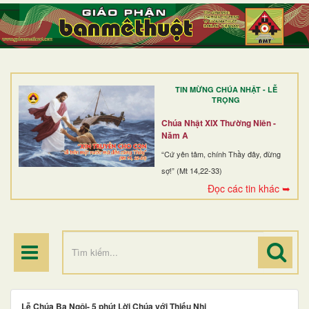
TRANG NHẤT
GIỚI THIỆU
GIÁO XỨ
TIN MỪNG CHÚA NHẬT - LỄ
DÒNG TU
TRỌNG
BAN MỤC VỤ
Chúa Nhật XIX Thường Niên -
Năm A
ĐOÀN THỂ CG
“Cứ yên tâm, chính Thầy đây, đừng
sợ!” (Mt 14,22-33)
LINH MỤC
Đọc các tin khác ➥
ĐIỂM HÀNH HƯƠNG
Lễ Chúa Ba Ngôi- 5 phút Lời Chúa với Thiếu Nhi