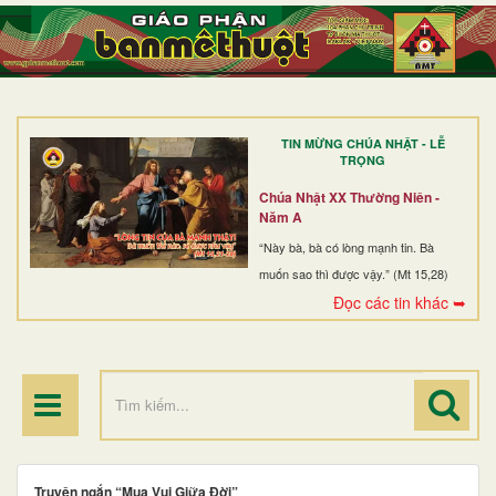
TRANG NHẤT
GIỚI THIỆU
GIÁO XỨ
TIN MỪNG CHÚA NHẬT - LỄ
DÒNG TU
TRỌNG
BAN MỤC VỤ
Chúa Nhật XX Thường Niên -
Năm A
ĐOÀN THỂ CG
“Này bà, bà có lòng mạnh tin. Bà
muốn sao thì được vậy.” (Mt 15,28)
LINH MỤC
Đọc các tin khác ➥
ĐIỂM HÀNH HƯƠNG
Truyện ngắn “Mua Vui Giữa Đời”