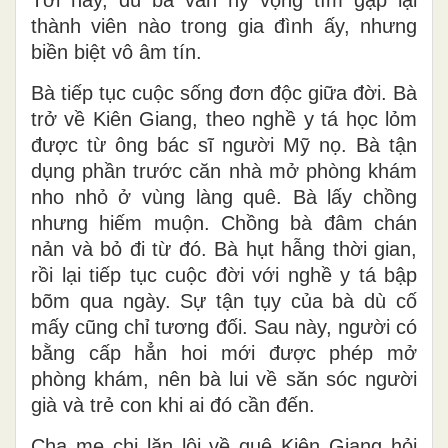
thành viên nào trong gia đình ấy, nhưng
biền biệt vô âm tín.
Bà tiếp tục cuộc sống đơn độc giữa đời. Bà
trở về Kiên Giang, theo nghề y tá học lỏm
được từ ông bác sĩ người Mỹ nọ. Bà tận
dụng phần trước căn nhà mở phòng khám
nho nhỏ ở vùng làng quê. Bà lấy chồng
nhưng hiếm muộn. Chồng bà đâm chán
nản và bỏ đi từ đó. Bà hụt hẫng thời gian,
rồi lại tiếp tục cuộc đời với nghề y tá bập
bõm qua ngày. Sự tận tụy của bà dù cố
mấy cũng chỉ tương đối. Sau này, người có
bằng cấp hẳn hoi mới được phép mở
phòng khám, nên bà lui về săn sóc người
già và trẻ con khi ai đó cần đến.
Cha mẹ chị lặn lội về quê Kiên Giang hỏi