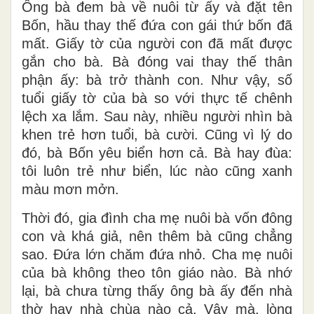
Ông bà đem bà về nuôi từ ấy và đặt tên
Bốn, hầu thay thế đứa con gái thứ bốn đã
mất. Giấy tờ của người con đã mất được
gắn cho bà. Bà đóng vai thay thế thân
phận ấy: bà trở thành con. Như vậy, số
tuổi giấy tờ của bà so với thực tế chênh
lệch xa lắm. Sau này, nhiều người nhìn bà
khen trẻ hơn tuổi, bà cười. Cũng vì lý do
đó, bà Bốn yêu biển hơn cả. Bà hay đùa:
tôi luôn trẻ như biển, lúc nào cũng xanh
màu mơn mởn.
Thời đó, gia đình cha mẹ nuôi bà vốn đông
con và khá giả, nên thêm bà cũng chẳng
sao. Đứa lớn chăm đứa nhỏ. Cha mẹ nuôi
của bà không theo tôn giáo nào. Bà nhớ
lại, bà chưa từng thấy ông bà ấy đến nhà
thờ hay nhà chùa nào cả. Vậy mà, lòng