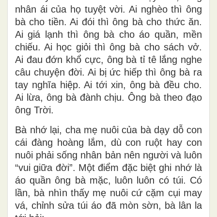
nhân ái của họ tuyệt vời. Ai nghèo thì ông
bà cho tiền. Ai đói thì ông bà cho thức ăn.
Ai giá lạnh thì ông bà cho áo quần, mền
chiếu. Ai học giỏi thì ông bà cho sách vở.
Ai đau đớn khổ cực, ông bà tỉ tê lắng nghe
câu chuyện đời. Ai bị ức hiếp thì ông bà ra
tay nghĩa hiệp. Ai tới xin, ông bà đều cho.
Ai lừa, ông bà đành chịu. Ông bà theo đạo
ông Trời.
Bà nhớ lại, cha mẹ nuôi của bà dạy dỗ con
cái đàng hoàng lắm, dù con ruột hay con
nuôi phải sống nhân bản nên người và luôn
“vui giữa đời”. Một điểm đặc biệt ghi nhớ là
áo quần ông bà mặc, luôn luôn có túi. Có
lần, bà nhìn thấy mẹ nuôi cứ cặm cụi may
vá, chỉnh sửa túi áo đã mòn sờn, bà lân la