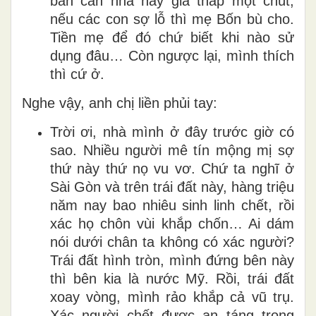
bán căn nhà này giá thấp một chút,
nếu các con sợ lỗ thì mẹ Bốn bù cho.
Tiền mẹ để đó chứ biết khi nào sử
dụng đâu… Còn ngược lại, mình thích
thì cứ ở.
Nghe vậy, anh chị liền phủi tay:
Trời ơi, nhà mình ở đây trước giờ có
sao. Nhiều người mê tín mộng mị sợ
thứ này thứ nọ vu vơ. Chứ ta nghĩ ở
Sài Gòn và trên trái đất này, hàng triệu
năm nay bao nhiêu sinh linh chết, rồi
xác họ chôn vùi khắp chốn… Ai dám
nói dưới chân ta không có xác người?
Trái đất hình tròn, mình đứng bên này
thì bên kia là nước Mỹ. Rồi, trái đất
xoay vòng, mình rảo khắp cả vũ trụ.
Xác người chết được an táng trong