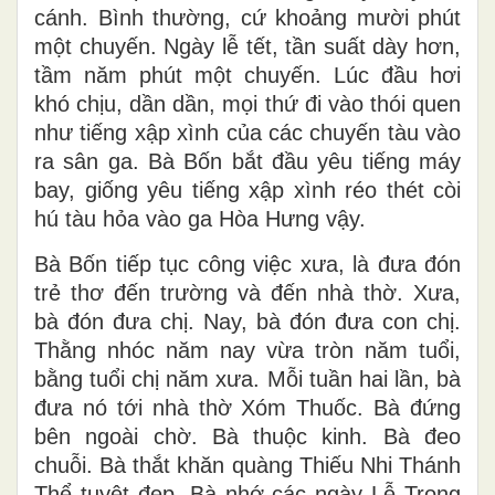
cánh. Bình thường, cứ khoảng mười phút
một chuyến. Ngày lễ tết, tần suất dày hơn,
tầm năm phút một chuyến. Lúc đầu hơi
khó chịu, dần dần, mọi thứ đi vào thói quen
như tiếng xập xình của các chuyến tàu vào
ra sân ga. Bà Bốn bắt đầu yêu tiếng máy
bay, giống yêu tiếng xập xình réo thét còi
hú tàu hỏa vào ga Hòa Hưng vậy.
Bà Bốn tiếp tục công việc xưa, là đưa đón
trẻ thơ đến trường và đến nhà thờ. Xưa,
bà đón đưa chị. Nay, bà đón đưa con chị.
Thằng nhóc năm nay vừa tròn năm tuổi,
bằng tuổi chị năm xưa. Mỗi tuần hai lần, bà
đưa nó tới nhà thờ Xóm Thuốc. Bà đứng
bên ngoài chờ. Bà thuộc kinh. Bà đeo
chuỗi. Bà thắt khăn quàng Thiếu Nhi Thánh
Thể tuyệt đẹp. Bà nhớ các ngày Lễ Trọng