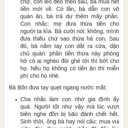
chợ, con lẽo đẽo theo sau, bà mua hết
tiền mới về. Có lần, bà dẫn con vô
quán ăn, bà trả dư thêm mấy phần.
Con nhắc: mẹ đưa thừa tiền cho
người ta kìa. Bà cười nói: không, mình
đưa thiếu chứ sao thừa hả con. Sau
đó, bà nắm tay con dắt ra cửa, dặn
chủ quán: phần tiền thừa này phòng
hờ có ai nghèo đói ghé tới thì bớt cho
họ. Nếu họ không có tiền ăn thì miễn
phí cho họ nhé.
Bà Bốn đưa tay quẹt ngang nước mắt:
Cha nhắc làm con nhớ gia đình ấy
quá. Người tốt như vậy mà lúc vượt
biên nghe đồn bị bão đánh chết hết.
Sinh thời, ông bà hay nói câu: mua vui