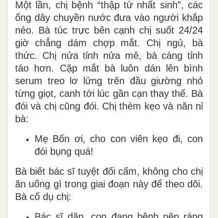
Một lần, chị bệnh “thập tử nhất sinh”, các
ống dây chuyền nước đưa vào người khắp
nẻo. Bà túc trực bên cạnh chị suốt 24/24
giờ chẳng dám chợp mắt. Chị ngủ, bà
thức. Chị nửa tỉnh nửa mê, bà càng tỉnh
táo hơn. Cặp mắt bà luôn dán lên bình
serum treo lơ lửng trên đầu giường nhỏ
từng giọt, canh tới lúc gần cạn thay thế. Bà
đói và chị cũng đói. Chị thèm kẹo và năn nỉ
bà:
Mẹ Bốn ơi, cho con viên kẹo đi, con
đói bụng quá!
Bà biết bác sĩ tuyệt đối cấm, không cho chị
ăn uống gì trong giai đoạn này để theo dõi.
Bà cố dụ chị:
Bác sĩ dặn, con đang bệnh nên ráng