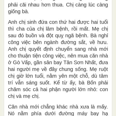
phải cãi nhau hơn thua. Chị càng lúc càng
giống bà.
Anh chị sinh đứa con thứ hai được hai tuổi
thì cha của chị lâm bệnh, rồi mất. Mẹ chị
sau đó buồn và đột quỵ ngã bệnh. Bà nghỉ
công việc bên ngành đường sắt, về hưu.
Anh chị quyết định chuyển sang nhà mới
cho thuận tiện công việc, nên mua căn nhà
ở Gò Vấp, gần sân bay Tân Sơn Nhất, đưa
hai người mẹ về đây chung sống. Mẹ ruột
chị giờ lớn tuổi, nằm yên một chỗ, dù tâm
trí vẫn sáng suốt. Kể từ ấy, bà Bốn phải
chăm sóc cả hai phận người lớn nhỏ: con
chị và mẹ chị.
Căn nhà mới chẳng khác nhà xưa là mấy.
Nó nằm phía dưới đường máy bay hạ