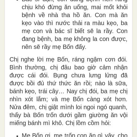
chịu khó đừng ăn uống, mai mốt khỏi
bệnh về nhà tha hồ ăn. Con mà ăn
kẹo vào thì nước thải ra màu kẹo, ba
mẹ con và bác sĩ biết sẽ la rầy. Con
đang bệnh, ba mẹ không la con được,
nên sẽ rầy mẹ Bốn đấy.
Chị nghe lời mẹ Bốn, ráng ngậm cơn đói.
Bình thường, chị đâu bao giờ cảm nhận
được cái đói. Bụng chưa lưng lửng đã
được bồi đủ thứ thức ăn rồi; nào là sữa,
bánh kẹo, trái cây… Nay chị đói, ba mẹ chị
nhìn xót lắm; và mẹ Bốn càng xót hơn.
Nửa đêm, chị giật mình loi ngoi ngó quanh,
thấy bà Bốn trốn dưới gầm giường ăn vội
miếng bánh mì khô. Chị lồm cồm hỏi:
Mẹ Bốn ơi, mẹ trốn con ăn gì vậy, cho