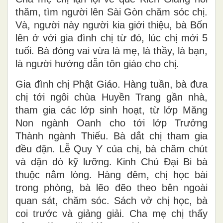
thăm, tìm người lên Sài Gòn chăm sóc chị.
Và, người này người kia giới thiệu, bà Bốn
lên ở với gia đình chị từ đó, lúc chị mới 5
tuổi. Bà đóng vai vừa là mẹ, là thầy, là bạn,
là người hướng dẫn tôn giáo cho chị.
Gia đình chị Phật Giáo. Hàng tuần, bà đưa
chị tới ngôi chùa Huyền Trang gần nhà,
tham gia các lớp sinh hoạt, từ lớp Măng
Non ngành Oanh cho tới lớp Trưởng
Thành ngành Thiếu. Bà dắt chị tham gia
đều đặn. Lễ Quy Y của chị, bà chăm chút
và dặn dò kỹ lưỡng. Kinh Chú Đại Bi bà
thuộc nằm lòng. Hàng đêm, chị học bài
trong phòng, bà lẽo đẽo theo bên ngoài
quan sát, chăm sóc. Sách vở chị học, bà
coi trước và giảng giải. Cha mẹ chị thấy