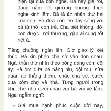
hiện tại của con nghe. Bà nay già rồi,
đang nằm liệt giường nhưng thích
nghe kinh lắm. Bà là ân nhân thứ hai
của con. Bà đưa con lên đây sống với
bà từ thời còn trẻ. Cha biết không, đời
con được Trời thương, gặp ai cũng tốt
hết à.
Tiếng chuông ngân lên. Giờ giáo lý kết
thúc. Bà xin phép cha sở vào đón cháu.
Ngài thẫn thờ nhìn theo bóng dáng còm cõi
ấy. Bà ôm đứa bé nâng niu, đội mũ, sửa
quần áo thẳng thớm, chào cha sở, bước
qua xóm chợ về nhà. Từng người trong
khu chợ nhỏ cười chào với bà vui vẻ lắm.
Ngài ngẫm nghĩ:
Giá mua hạnh phúc cuộc đời này,