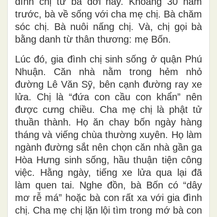
đình chị từ ba đời nay. Khoảng 30 năm
trước, bà về sống với cha mẹ chị. Bà chăm
sóc chị. Bà nuôi nấng chị. Và, chị gọi bà
bằng danh từ thân thương: mẹ Bốn.
Lúc đó, gia đình chị sinh sống ở quận Phú
Nhuận. Căn nhà nằm trong hẻm nhỏ
đường Lê Văn Sỹ, bên cạnh đường ray xe
lửa. Chị là “đứa con cầu con khẩn” nên
được cưng chiều. Cha mẹ chị là phật tử
thuần thành. Họ ăn chay bốn ngày hàng
tháng và viếng chùa thường xuyên. Họ làm
ngành đường sắt nên chọn căn nhà gần ga
Hòa Hưng sinh sống, hầu thuận tiện công
việc. Hằng ngày, tiếng xe lửa qua lại đã
làm quen tai. Nghe đồn, bà Bốn có “dây
mơ rễ má” hoặc bà con rất xa với gia đình
chị. Cha mẹ chị lặn lội tìm trong mớ bà con