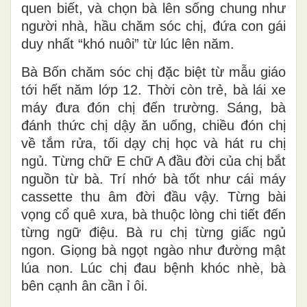
quen biết, và chọn bà lên sống chung như
người nhà, hầu chăm sóc chị, đứa con gái
duy nhất “khó nuôi” từ lúc lên năm.
Bà Bốn chăm sóc chị đặc biệt từ mẫu giáo
tới hết năm lớp 12. Thời còn trẻ, bà lái xe
máy đưa đón chị đến trường. Sáng, bà
đánh thức chị dậy ăn uống, chiều đón chị
về tắm rửa, tối dạy chị học và hát ru chị
ngủ. Từng chữ E chữ A đầu đời của chị bắt
nguồn từ bà. Trí nhớ bà tốt như cái máy
cassette thu âm đời đầu vậy. Từng bài
vọng cổ quê xưa, bà thuộc lòng chi tiết đến
từng ngữ điệu. Bà ru chị từng giấc ngủ
ngon. Giọng bà ngọt ngào như đường mật
lúa non. Lúc chị đau bệnh khóc nhè, bà
bên cạnh ân cần ỉ ôi.