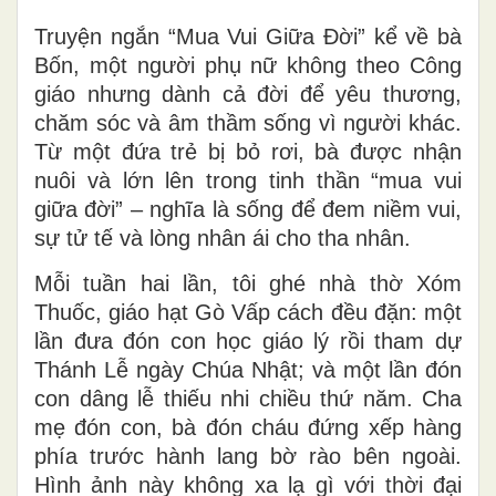
Truyện ngắn “Mua Vui Giữa Đời” kể về bà
Bốn, một người phụ nữ không theo Công
giáo nhưng dành cả đời để yêu thương,
chăm sóc và âm thầm sống vì người khác.
Từ một đứa trẻ bị bỏ rơi, bà được nhận
nuôi và lớn lên trong tinh thần “mua vui
giữa đời” – nghĩa là sống để đem niềm vui,
sự tử tế và lòng nhân ái cho tha nhân.
Mỗi tuần hai lần, tôi ghé nhà thờ Xóm
Thuốc, giáo hạt Gò Vấp cách đều đặn: một
lần đưa đón con học giáo lý rồi tham dự
Thánh Lễ ngày Chúa Nhật; và một lần đón
con dâng lễ thiếu nhi chiều thứ năm. Cha
mẹ đón con, bà đón cháu đứng xếp hàng
phía trước hành lang bờ rào bên ngoài.
Hình ảnh này không xa lạ gì với thời đại