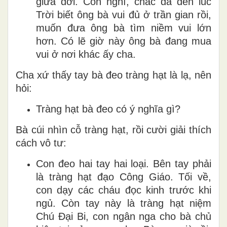
giữa đời. Con nghĩ, chắc đã đến lúc
Trời biết ông bà vui đủ ở trần gian rồi,
muốn đưa ông bà tìm niềm vui lớn
hơn. Có lẽ giờ này ông bà đang mua
vui ở nơi khác ấy cha.
Cha xứ thấy tay bà đeo tràng hạt là lạ, nên
hỏi:
Tràng hạt bà đeo có ý nghĩa gì?
Bà cúi nhìn cỗ tràng hạt, rồi cười giải thích
cách vô tư:
Con đeo hai tay hai loại. Bên tay phải
là tràng hạt đạo Công Giáo. Tối về,
con dạy các cháu đọc kinh trước khi
ngủ. Còn tay này là tràng hạt niệm
Chú Đại Bi, con ngân nga cho bà chủ