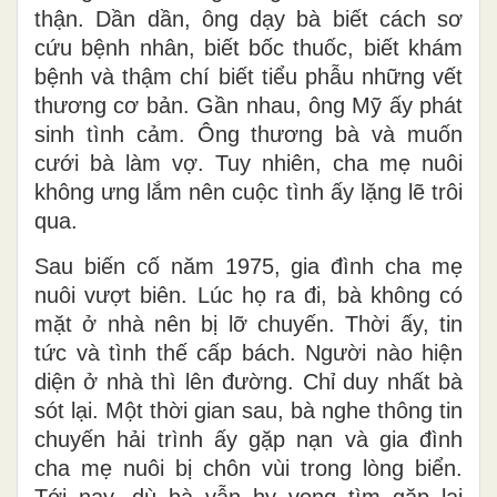
thận. Dần dần, ông dạy bà biết cách sơ
cứu bệnh nhân, biết bốc thuốc, biết khám
bệnh và thậm chí biết tiểu phẫu những vết
thương cơ bản. Gần nhau, ông Mỹ ấy phát
sinh tình cảm. Ông thương bà và muốn
cưới bà làm vợ. Tuy nhiên, cha mẹ nuôi
không ưng lắm nên cuộc tình ấy lặng lẽ trôi
qua.
Sau biến cố năm 1975, gia đình cha mẹ
nuôi vượt biên. Lúc họ ra đi, bà không có
mặt ở nhà nên bị lỡ chuyến. Thời ấy, tin
tức và tình thế cấp bách. Người nào hiện
diện ở nhà thì lên đường. Chỉ duy nhất bà
sót lại. Một thời gian sau, bà nghe thông tin
chuyến hải trình ấy gặp nạn và gia đình
cha mẹ nuôi bị chôn vùi trong lòng biển.
Tới nay, dù bà vẫn hy vọng tìm gặp lại