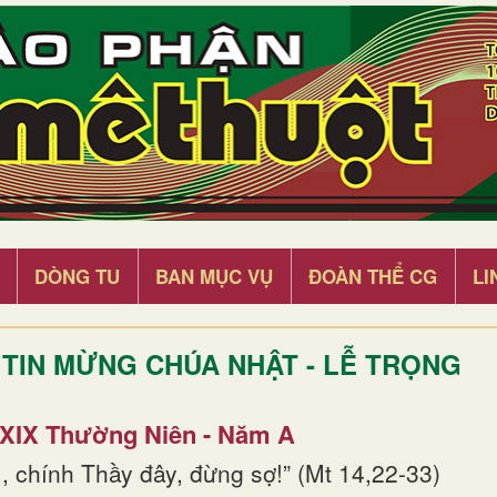
DÒNG TU
BAN MỤC VỤ
ĐOÀN THỂ CG
LI
TIN MỪNG CHÚA NHẬT - LỄ TRỌNG
 XIX Thường Niên - Năm A
, chính Thầy đây, đừng sợ!” (Mt 14,22-33)