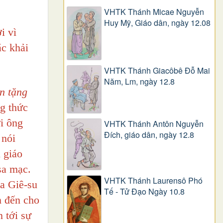
VHTK Thánh Micae Nguyễn
Huy Mỹ, Giáo dân, ngày 12.08
i vì
c khải
VHTK Thánh Giacôbê Ðỗ Mai
Năm, Lm, ngày 12.8
n tặng
g thức
i ông
VHTK Thánh Antôn Nguyễn
Ðích, giáo dân, ngày 12.8
 nói
 giáo
sa mạc.
VHTK Thánh Laurensô Phó
úa Giê-su
Tế - Tử Đạo Ngày 10.8
h đến cho
n tới sự