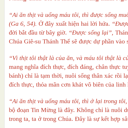
“Ai ăn thịt và uống máu tôi, thì được sống muô
(Ga 6, 54).
Ở đây xuất hiện hai lời hứa.
“Được
đời bắt đầu từ bây giờ.
“Được sống lại”,
Thánh
Chúa Giê-su Thánh Thể sẽ được dự phần vào 
“Vì thịt tôi thật là của ăn, và máu tôi thật là
mang nghĩa đích thực, đích đáng, chân thực tu
bánh) chỉ là tạm thời, nuôi sống thân xác rồi 
đích thực, thỏa mãn cơn khát vô biên của linh
“Ai ăn thịt và uống máu tôi, thì ở lại trong tôi
bộ đoạn Tin Mừng là đây. Không chỉ là nuôi d
trong ta, ta ở trong Chúa. Đây là sự kết hợp s