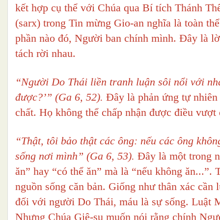
kết hợp cụ thể với Chúa qua Bí tích Thánh Th
(sarx) trong Tin mừng Gio-an nghĩa là toàn t
phần nào đó, Người ban chính mình. Đây là lờ
tách rời nhau.
“Người Do Thái liền tranh luận sôi nổi với nh
được?’” (Ga 6, 52).
Đây là phản ứng tự nhiên 
chất. Họ không thể chấp nhận được điều vượt
“Thật, tôi bảo thật các ông: nếu các ông khô
sống nơi mình” (Ga 6, 53).
Đây là một trong 
ăn” hay “có thể ăn” mà là “nếu không ăn...”.
nguồn sống căn bản. Giống như thân xác cần l
đối với người Do Thái, máu là sự sống. Luật
Nhưng Chúa Giê-su muốn nói rằng chính Người