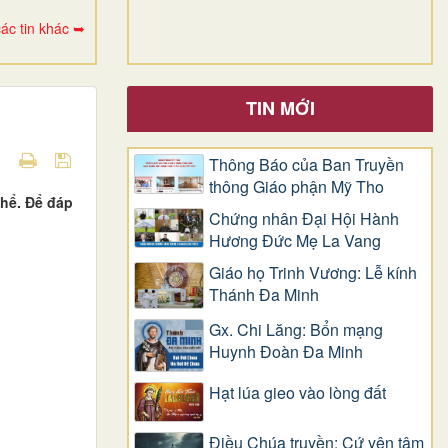
ác tin khác ➥
TIN MỚI
Thông Báo của Ban Truyền
thông Giáo phận Mỹ Tho
hể. Để đáp
Chứng nhân Đại Hội Hành
Hương Đức Mẹ La Vang
Giáo họ Trinh Vương: Lễ kính
Thánh Đa Minh
Gx. Chi Lăng: Bổn mạng
Huynh Đoàn Đa Minh
Hạt lúa gieo vào lòng đất
Điều Chúa truyền: Cứ yên tâm