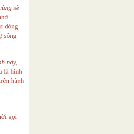
cũng sẽ
nhờ
hư dòng
ự sống
nh này,
 là hình
trên hành
ời gọi