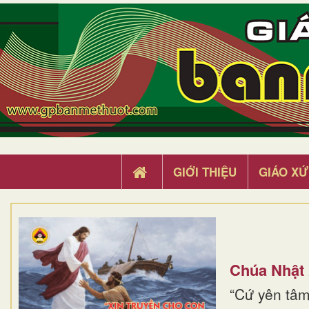
GIỚI THIỆU
GIÁO XỨ
Chúa Nhật
“Cứ yên tâm