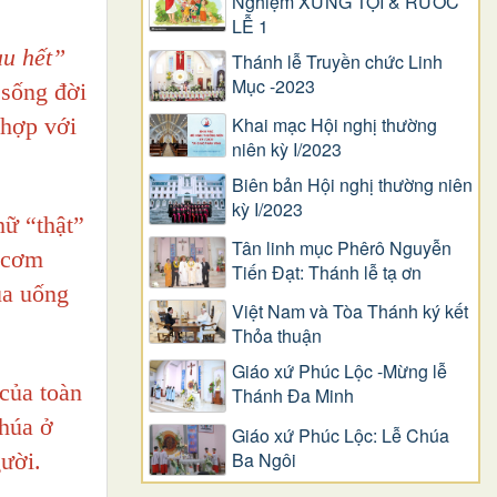
Nghiệm XƯNG TỘI & RƯỚC
LỄ 1
au hết”
Thánh lễ Truyền chức Linh
Mục -2023
 sống đời
 hợp với
Khai mạc Hội nghị thường
niên kỳ I/2023
Biên bản Hội nghị thường niên
kỳ I/2023
ữ “thật”
Tân linh mục Phêrô Nguyễn
 (cơm
Tiến Đạt: Thánh lễ tạ ơn
ủa uống
Việt Nam và Tòa Thánh ký kết
Thỏa thuận
Giáo xứ Phúc Lộc -Mừng lễ
của toàn
Thánh Đa Minh
Chúa ở
Giáo xứ Phúc Lộc: Lễ Chúa
Ba Ngôi
gười.