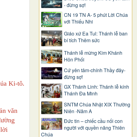
- đừng sợ!
CN 19 TN A- 5 phút Lời Chúa
với Thiếu Nhi
Giáo xứ Ea Tul: Thánh lễ ban
bí tích Thêm sức
Thánh lễ mừng Kim Khánh
Hôn Phối
Cứ yên tâm-chính Thầy đây-
đừng sợ!
úa Ki-tô.
GX Thánh Linh: Thánh lễ kính
Thánh Đa Minh
SNTM Chúa Nhật XIX Thường
ản văn
Niên -Năm A
 đường
Đức tin – chiếc cầu nối con
người với quyền năng Thiên
lời
Chúa