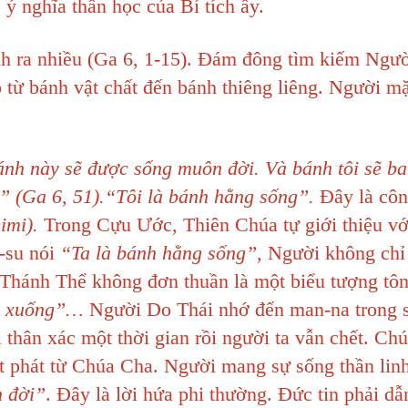
 ý nghĩa thần học của Bí tích ấy.
h ra nhiều (Ga 6, 1-15). Đám đông tìm kiếm Ngườ
từ bánh vật chất đến bánh thiêng liêng. Người mặ
bánh này sẽ được sống muôn đời. Và bánh tôi sẽ ba
ng” (Ga 6, 51).“Tôi là bánh hằng sống”.
Đây là côn
imi).
Trong Cựu Ước, Thiên Chúa tự giới thiệu vớ
-su nói
“Ta là bánh hằng sống”,
Người không chỉ
Thánh Thể không đơn thuần là một biểu tượng tôn
i xuống”…
Người Do Thái nhớ đến man-na trong 
 thân xác một thời gian rồi người ta vẫn chết. Ch
uất phát từ Chúa Cha. Người mang sự sống thần lin
n đời”
. Đây là lời hứa phi thường. Đức tin phải dẫ