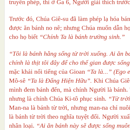
truyền phép, thì ở Ga 6, Người giải thích trước
Trước đó, Chúa Giê-su đã làm phép lạ hóa bán
được ăn bánh no nê; nhưng Chúa muốn dẫn họ 
cho họ biết
“Chính Ta là bánh trường sinh.”
“Tôi là bánh hằng sống từ trời xuống. Ai ăn 
chính là thịt tôi đây để cho thế gian được số
mặc khải nổi tiếng của Gioan
“Ta là...” (Ego e
Mô-sê
“Ta là Đấng Hiện Hữu”.
Khi Chúa Giê
mình đem bánh đến, mà chính Người là bánh. 
nhưng là chính Chúa Ki-tô phục sinh.
“Từ trờ
Man-na là bánh từ trời, nhưng man-na chỉ nuôi
là bánh từ trời theo nghĩa tuyệt đối. Người x
nhân loại.
“Ai ăn bánh này sẽ được sống muô