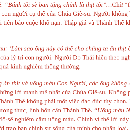
ể.
“Bánh tôi sẽ ban tặng chính là thịt tôi”…
Chữ “t
hể con người cụ thể của Chúa Giê-su. Người không
i tiên báo cuộc khổ nạn. Thập giá và Thánh Thể k
au: ‘Làm sao ông này có thể cho chúng ta ăn thịt 
của lý trí con người. Người Do Thái hiểu theo ngh
 quá kinh nghiệm thông thường.
ng ăn thịt và uống máu Con Người, các ông không 
những lời mạnh mẽ nhất của Chúa Giê-su. Không 
 Thánh Thể không phải một việc đạo đức tùy chọn.
ương thực, linh hồn cần Thánh Thể. “
Uống máu N
 Mô-sê nghiêm cấm uống máu.
Chính vì thế lời này
 trao ban chính sự sống của mình cho nhân loại.