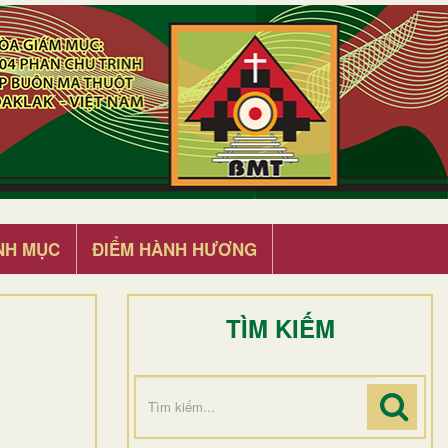
NH MỤC
ĐIỂM HÀNH HƯƠNG
TÌM KIẾM