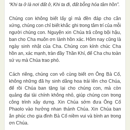
“Khi ta ở là nơi đất ở, Khi ta đi, đất bỗng hóa tâm hồn”.
Chúng con không biết lấy gì mà đền đáp cho cân
xứng, chúng con chỉ biết khắc ghi trong tâm trí của mỗi
người chúng con. Nguyện xin Chúa trả công bội hậu,
ban cho Cha muôn ơn lành hồn xác. Hôm nay cũng là
ngày sinh nhật của Cha. Chúng con kính chúc Cha
hồn an, xác mạnh, tràn đầy Thần Khí, để Cha chu toàn
sứ vụ mà Chúa trao phó.
Cách riêng, chúng con vô cùng biết ơn Ông Bà Cố,
không những đã hy sinh dâng hoa trái lên cho Chúa,
để rồi Chúa ban tặng lại cho chúng con, mà còn
quảng đại tài chính không nhỏ, giúp chúng con trong
công trình xây dựng. Xin Chúa sớm đưa Ông Cố
Phaolo vào hưởng nhan thánh Chúa. Xin Chúa ban
ân phúc cho gia đình Bà Cố niềm vui và bình an trong
ơn Chúa.