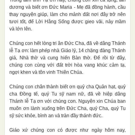
dương và biết ơn Đức Maria - Mẹ đã đồng hành, cầu
thay nguyện giúp, làm cho mảnh đất nơi đây trở nên
tươi tốt, để Lời Hằng Sống được gieo vãi, nảy mầm
và lớn lên.
Chúng con hết lòng tri ân Đức Cha, đã về dâng Thánh
lễ Tạ ơn: làm phép nhà Giáo lý, 14 chặng đàng Thánh
giá, Nhà thờ và cung hiến Bàn thờ. Để rồi từ đây,
chúng con cùng với đất trời hòa vang khúc cảm tạ,
ngợi khen và tôn vinh Thiên Chúa.
Chúng con chân thành biết ơn quý cha Quản hạt, quý
cha Đồng tế, quý Tu sỹ nam nữ, đã về hiệp dâng
Thánh lễ Tạ ơn với chúng con. Nguyện xin Chúa ban
muôn ơn lành xuống trên Đức Cha, quý Cha, quý Tu
sỹ sức khỏe, bình an và tràn đầy thánh đức.
Giáo xứ chúng con có được như ngày hôm nay,