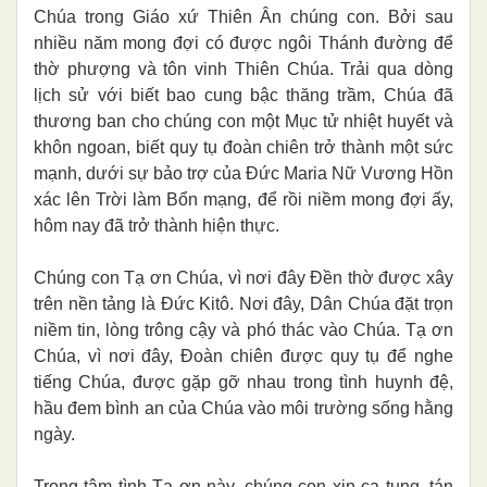
Chúa trong Giáo xứ Thiên Ân chúng con. Bởi sau
nhiều năm mong đợi có được ngôi Thánh đường để
thờ phượng và tôn vinh Thiên Chúa. Trải qua dòng
lịch sử với biết bao cung bậc thăng trầm, Chúa đã
thương ban cho chúng con một Mục tử nhiệt huyết và
khôn ngoan, biết quy tụ đoàn chiên trở thành một sức
mạnh, dưới sự bảo trợ của Đức Maria Nữ Vương Hồn
xác lên Trời làm Bổn mạng, để rồi niềm mong đợi ấy,
hôm nay đã trở thành hiện thực.
Chúng con Tạ ơn Chúa, vì nơi đây Đền thờ được xây
trên nền tảng là Đức Kitô. Nơi đây, Dân Chúa đặt trọn
niềm tin, lòng trông cậy và phó thác vào Chúa. Tạ ơn
Chúa, vì nơi đây, Đoàn chiên được quy tụ để nghe
tiếng Chúa, được gặp gỡ nhau trong tình huynh đệ,
hầu đem bình an của Chúa vào môi trường sống hằng
ngày.
Trong tâm tình Tạ ơn này, chúng con xin ca tụng, tán