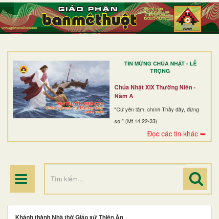
TRANG NHẤT
GIỚI THIỆU
GIÁO XỨ
TIN MỪNG CHÚA NHẬT - LỄ
DÒNG TU
TRỌNG
BAN MỤC VỤ
Chúa Nhật XIX Thường Niên -
Năm A
ĐOÀN THỂ CG
“Cứ yên tâm, chính Thầy đây, đừng
sợ!” (Mt 14,22-33)
LINH MỤC
Đọc các tin khác ➥
ĐIỂM HÀNH HƯƠNG
Khánh thành Nhà thờ Giáo xứ Thiên Ân