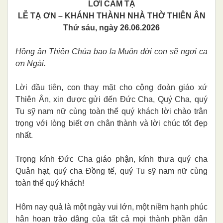
LỜI CẢM TẠ
LỄ TẠ ƠN – KHÁNH THÀNH NHÀ THỜ THIÊN ÂN
Thứ sáu, ngày 26.06.2026
Hồng ân Thiên Chúa bao la Muôn đời con sẽ ngợi ca
ơn Ngài.
Lời đầu tiên, con thay mặt cho cộng đoàn giáo xứ
Thiên Ân, xin được gửi đến Đức Cha, Quý Cha, quý
Tu sỹ nam nữ cùng toàn thể quý khách lời chào trân
trọng với lòng biết ơn chân thành và lời chúc tốt đẹp
nhất.
Trọng kính Đức Cha giáo phận, kính thưa quý cha
Quản hạt, quý cha Đồng tế, quý Tu sỹ nam nữ cùng
toàn thể quý khách!
Hôm nay quả là một ngày vui lớn, một niềm hạnh phúc
hân hoan trào dâng của tất cả mọi thành phần dân