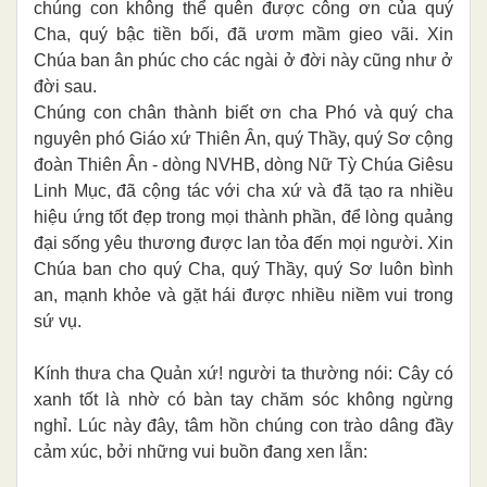
chúng con không thể quên được công ơn của quý
Cha, quý bậc tiền bối, đã ươm mầm gieo vãi. Xin
Chúa ban ân phúc cho các ngài ở đời này cũng như ở
đời sau.
Chúng con chân thành biết ơn cha Phó và quý cha
nguyên phó Giáo xứ Thiên Ân, quý Thầy, quý Sơ cộng
đoàn Thiên Ân - dòng NVHB, dòng Nữ Tỳ Chúa Giêsu
Linh Mục, đã cộng tác với cha xứ và đã tạo ra nhiều
hiệu ứng tốt đẹp trong mọi thành phần, để lòng quảng
đại sống yêu thương được lan tỏa đến mọi người. Xin
Chúa ban cho quý Cha, quý Thầy, quý Sơ luôn bình
an, mạnh khỏe và gặt hái được nhiều niềm vui trong
sứ vụ.
Kính thưa cha Quản xứ! người ta thường nói: Cây có
xanh tốt là nhờ có bàn tay chăm sóc không ngừng
nghỉ. Lúc này đây, tâm hồn chúng con trào dâng đầy
cảm xúc, bởi những vui buồn đang xen lẫn: