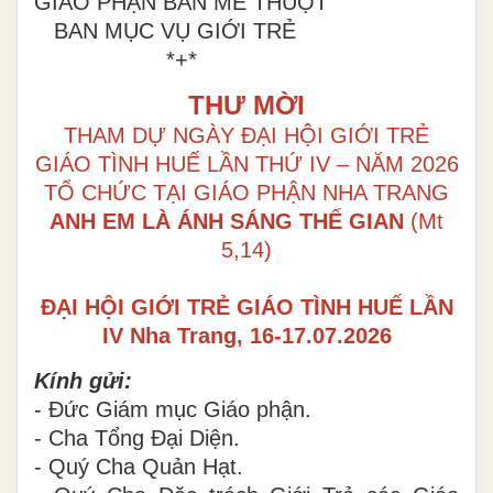
GIÁO PHẬN BAN MÊ THUỘT
BAN MỤC VỤ GIỚI TRẺ
*+*
THƯ MỜI
THAM DỰ NGÀY ĐẠI HỘI GIỚI TRẺ
GIÁO TÌNH HUẾ LẦN THỨ IV – NĂM 2026
TỔ CHỨC TẠI GIÁO PHẬN NHA TRANG
ANH EM LÀ ÁNH SÁNG THẾ GIAN
(Mt
5,14)
ĐẠI HỘI GIỚI TRẺ GIÁO TÌNH HUẾ LẦN
IV Nha Trang, 16-17.07.2026
Kính gửi:
- Đức Giám mục Giáo phận.
- Cha Tổng Đại Diện.
- Quý Cha Quản Hạt.