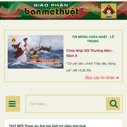
TRANG NHẤT
GIỚI THIỆU
GIÁO XỨ
TIN MỪNG CHÚA NHẬT - LỄ
DÒNG TU
TRỌNG
BAN MỤC VỤ
Chúa Nhật XIX Thường Niên -
Năm A
ĐOÀN THỂ CG
“Cứ yên tâm, chính Thầy đây, đừng
sợ!” (Mt 14,22-33)
LINH MỤC
Đọc các tin khác ➥
ĐIỂM HÀNH HƯƠNG
THƯ MỜI Tham dự Đại hội Giới trẻ Giáo tỉnh Huế