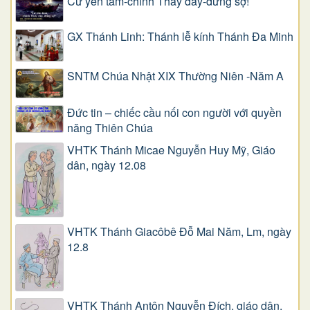
Cứ yên tâm-chính Thầy đây-đừng sợ!
GX Thánh Linh: Thánh lễ kính Thánh Đa Minh
SNTM Chúa Nhật XIX Thường Niên -Năm A
Đức tin – chiếc cầu nối con người với quyền
năng Thiên Chúa
VHTK Thánh Micae Nguyễn Huy Mỹ, Giáo
dân, ngày 12.08
VHTK Thánh Giacôbê Ðỗ Mai Năm, Lm, ngày
12.8
VHTK Thánh Antôn Nguyễn Ðích, giáo dân,