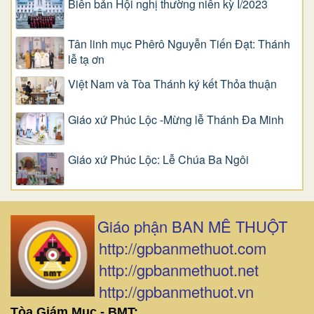
Biên bản Hội nghị thường niên kỳ I/2023
Tân linh mục Phêrô Nguyễn Tiến Đạt: Thánh
lễ tạ ơn
Việt Nam và Tòa Thánh ký kết Thỏa thuận
Giáo xứ Phúc Lộc -Mừng lễ Thánh Đa Minh
Giáo xứ Phúc Lộc: Lễ Chúa Ba Ngôi
Giáo phận BAN MÊ THUỘT
http://gpbanmethuot.com
http://gpbanmethuot.net
http://gpbanmethuot.vn
Tòa Giám Mục - BMT: