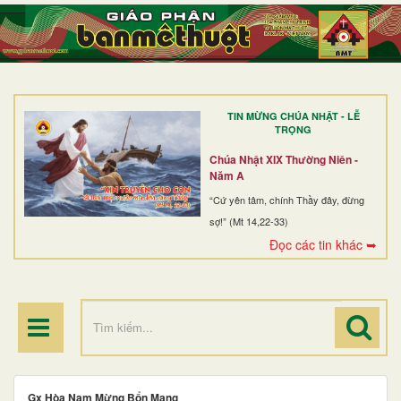
TRANG NHẤT
GIỚI THIỆU
GIÁO XỨ
TIN MỪNG CHÚA NHẬT - LỄ
DÒNG TU
TRỌNG
BAN MỤC VỤ
Chúa Nhật XIX Thường Niên -
Năm A
ĐOÀN THỂ CG
“Cứ yên tâm, chính Thầy đây, đừng
sợ!” (Mt 14,22-33)
LINH MỤC
Đọc các tin khác ➥
ĐIỂM HÀNH HƯƠNG
Gx Hòa Nam Mừng Bổn Mạng