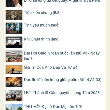
ĐTC sẽ tông du Uruguay, Argentina và Pêru
Tiếp kiến chung (5/8)
Tình yêu muôn thuở
Khi Chúa thinh lặng
Đại Hội Giáo lý toàn quốc lần thứ VII - Ngày
thứ 3
Giá Trị Của Khổ Ðau Và Từ Bỏ
Đức tin lớn lên trong giông bão (Mt 14,22-33)
LBT: Thánh lễ Cầu nguyện tháng Tám 2026
THƯ MỜI Đại lễ Đức Mẹ Lên Trời