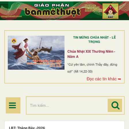
TRANG NHẤT
GIỚI THIỆU
GIÁO XỨ
TIN MỪNG CHÚA NHẬT - LỄ
DÒNG TU
TRỌNG
BAN MỤC VỤ
Chúa Nhật XIX Thường Niên -
Năm A
ĐOÀN THỂ CG
“Cứ yên tâm, chính Thầy đây, đừng
sợ!” (Mt 14,22-33)
LINH MỤC
Đọc các tin khác ➥
ĐIỂM HÀNH HƯƠNG
LBT: Tháng Bảy -2026