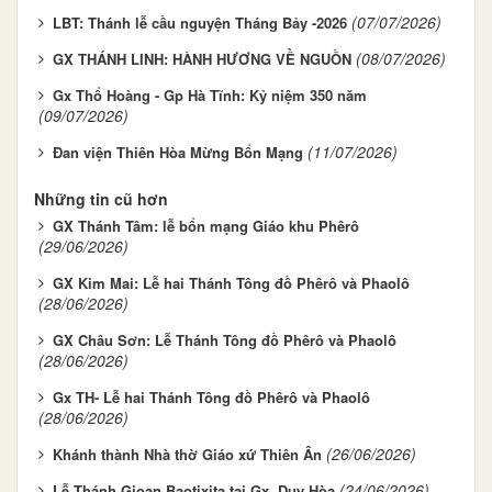
(07/07/2026)
LBT: Thánh lễ cầu nguyện Tháng Bảy -2026
(08/07/2026)
GX THÁNH LINH: HÀNH HƯƠNG VỀ NGUỒN
Gx Thổ Hoàng - Gp Hà Tĩnh: Kỷ niệm 350 năm
(09/07/2026)
(11/07/2026)
Đan viện Thiên Hòa Mừng Bổn Mạng
Những tin cũ hơn
GX Thánh Tâm: lễ bổn mạng Giáo khu Phêrô
(29/06/2026)
GX Kim Mai: Lễ hai Thánh Tông đồ Phêrô và Phaolô
(28/06/2026)
GX Châu Sơn: Lễ Thánh Tông đồ Phêrô và Phaolô
(28/06/2026)
Gx TH- Lễ hai Thánh Tông đồ Phêrô và Phaolô
(28/06/2026)
(26/06/2026)
Khánh thành Nhà thờ Giáo xứ Thiên Ân
(24/06/2026)
Lễ Thánh Gioan Baotixita tại Gx. Duy Hòa