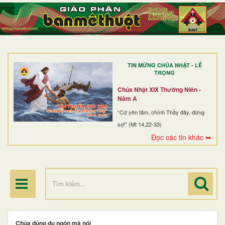
TRANG NHẤT
GIỚI THIỆU
GIÁO XỨ
TIN MỪNG CHÚA NHẬT - LỄ
DÒNG TU
TRỌNG
BAN MỤC VỤ
Chúa Nhật XIX Thường Niên -
Năm A
ĐOÀN THỂ CG
“Cứ yên tâm, chính Thầy đây, đừng
sợ!” (Mt 14,22-33)
LINH MỤC
Đọc các tin khác ➥
ĐIỂM HÀNH HƯƠNG
Chúa dùng dụ ngôn mà nói