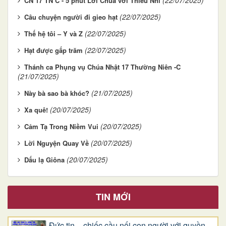
(22/07/2025)
CN 17 TN C - 5 phút Lời Chúa với Thiếu Nhi
(22/07/2025)
Câu chuyện người đi gieo hạt
(22/07/2025)
Thế hệ tôi – Y và Z
(22/07/2025)
Hạt được gấp trăm
Thánh ca Phụng vụ Chúa Nhật 17 Thường Niên -C
(21/07/2025)
(21/07/2025)
Này bà sao bà khóc?
(20/07/2025)
Xa quê!
(20/07/2025)
Cảm Tạ Trong Niềm Vui
(20/07/2025)
Lời Nguyện Quay Về
(20/07/2025)
Dấu lạ Giôna
TIN MỚI
Đức tin – chiếc cầu nối con người với quyền