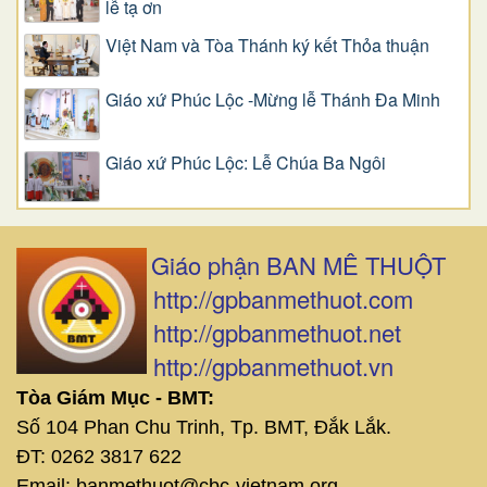
lễ tạ ơn
Việt Nam và Tòa Thánh ký kết Thỏa thuận
Giáo xứ Phúc Lộc -Mừng lễ Thánh Đa Minh
Giáo xứ Phúc Lộc: Lễ Chúa Ba Ngôi
Giáo phận BAN MÊ THUỘT
http://gpbanmethuot.com
http://gpbanmethuot.net
http://gpbanmethuot.vn
Tòa Giám Mục - BMT:
Số 104 Phan Chu Trinh, Tp. BMT, Đắk Lắk.
ĐT: 0262 3817 622
Email: banmethuot@cbc-vietnam.org -