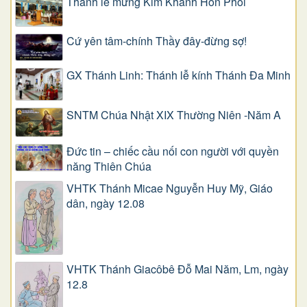
Thánh lễ mừng Kim Khánh Hôn Phối
Cứ yên tâm-chính Thầy đây-đừng sợ!
GX Thánh Linh: Thánh lễ kính Thánh Đa Minh
SNTM Chúa Nhật XIX Thường Niên -Năm A
Đức tin – chiếc cầu nối con người với quyền
năng Thiên Chúa
VHTK Thánh Micae Nguyễn Huy Mỹ, Giáo
dân, ngày 12.08
VHTK Thánh Giacôbê Ðỗ Mai Năm, Lm, ngày
12.8