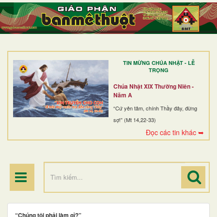
TRANG NHẤT
GIỚI THIỆU
GIÁO XỨ
TIN MỪNG CHÚA NHẬT - LỄ
DÒNG TU
TRỌNG
BAN MỤC VỤ
Chúa Nhật XIX Thường Niên -
Năm A
ĐOÀN THỂ CG
“Cứ yên tâm, chính Thầy đây, đừng
sợ!” (Mt 14,22-33)
LINH MỤC
Đọc các tin khác ➥
ĐIỂM HÀNH HƯƠNG
“Chúng tôi phải làm gì?”