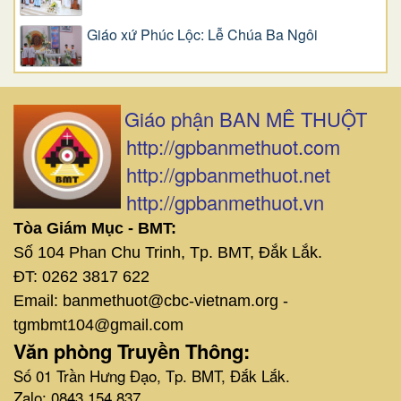
Giáo xứ Phúc Lộc: Lễ Chúa Ba Ngôi
Giáo phận BAN MÊ THUỘT
http://gpbanmethuot.com
http://gpbanmethuot.net
http://gpbanmethuot.vn
Tòa Giám Mục - BMT:
Số 104 Phan Chu Trinh, Tp. BMT, Đắk Lắk.
ĐT: 0262 3817 622
Email: banmethuot@cbc-vietnam.org -
tgmbmt104@gmail.com
Văn phòng Truyền Thông:
Số 01 Trần Hưng Đạo, Tp. BMT, Đắk Lắk.
Zalo: 0843 154 837