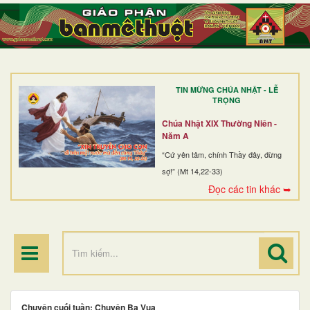
TRANG NHẤT
GIỚI THIỆU
GIÁO XỨ
TIN MỪNG CHÚA NHẬT - LỄ
DÒNG TU
TRỌNG
BAN MỤC VỤ
Chúa Nhật XIX Thường Niên -
Năm A
ĐOÀN THỂ CG
“Cứ yên tâm, chính Thầy đây, đừng
sợ!” (Mt 14,22-33)
LINH MỤC
Đọc các tin khác ➥
ĐIỂM HÀNH HƯƠNG
Chuyện cuối tuần: Chuyện Ba Vua