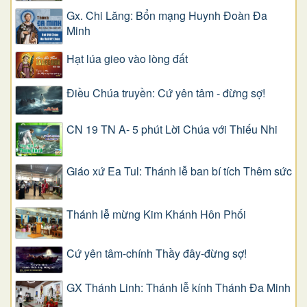
Gx. Chi Lăng: Bổn mạng Huynh Đoàn Đa
Minh
Hạt lúa gieo vào lòng đất
Điều Chúa truyền: Cứ yên tâm - đừng sợ!
CN 19 TN A- 5 phút Lời Chúa với Thiếu Nhi
Giáo xứ Ea Tul: Thánh lễ ban bí tích Thêm sức
Thánh lễ mừng Kim Khánh Hôn Phối
Cứ yên tâm-chính Thầy đây-đừng sợ!
GX Thánh Linh: Thánh lễ kính Thánh Đa Minh