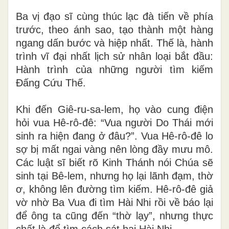
Ba vị đạo sĩ cùng thúc lạc đà tiến về phía
trước, theo ánh sao, tạo thành một hàng
ngang dấn bước và hiệp nhất. Thế là, hành
trình vĩ đại nhất lịch sử nhân loại bắt đầu:
Hành trình của những người tìm kiếm
Đấng Cứu Thế.
Khi đến Giê-ru-sa-lem, họ vào cung điện
hỏi vua Hê-rô-đê: “Vua người Do Thái mới
sinh ra hiện đang ở đâu?”. Vua Hê-rô-đê lo
sợ bị mất ngai vàng nên lòng đầy mưu mô.
Các luật sĩ biết rõ Kinh Thánh nói Chúa sẽ
sinh tại Bê-lem, nhưng họ lại lãnh đạm, thờ
ơ, không lên đường tìm kiếm. Hê-rô-đê giả
vờ nhờ Ba Vua đi tìm Hài Nhi rồi về báo lại
để ông ta cũng đến “thờ lạy”, nhưng thực
chất là để tìm cách sát hại Hài Nhi.