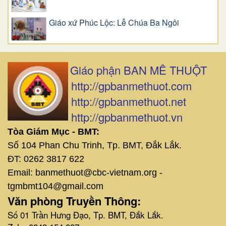
Giáo xứ Phúc Lộc: Lễ Chúa Ba Ngôi
Giáo phận BAN MÊ THUỘT
http://gpbanmethuot.com
http://gpbanmethuot.net
http://gpbanmethuot.vn
Tòa Giám Mục - BMT:
Số 104 Phan Chu Trinh, Tp. BMT, Đắk Lắk.
ĐT: 0262 3817 622
Email: banmethuot@cbc-vietnam.org -
tgmbmt104@gmail.com
Văn phòng Truyền Thông:
Số 01 Trần Hưng Đạo, Tp. BMT, Đắk Lắk.