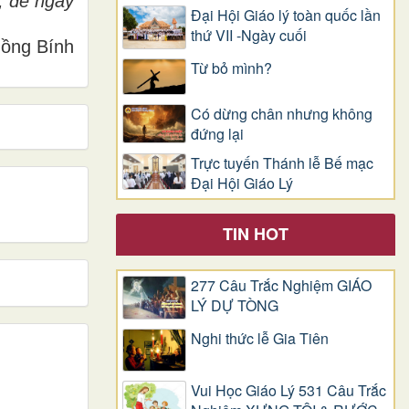
, để ngay
Đại Hội Giáo lý toàn quốc lần
thứ VII -Ngày cuối
ồng Bính
Từ bỏ mình?
Có dừng chân nhưng không
đứng lại
Trực tuyến Thánh lễ Bế mạc
Đại Hội Giáo Lý
TIN HOT
277 Câu Trắc Nghiệm GIÁO
LÝ DỰ TÒNG
Nghi thức lễ Gia Tiên
Vui Học Giáo Lý 531 Câu Trắc