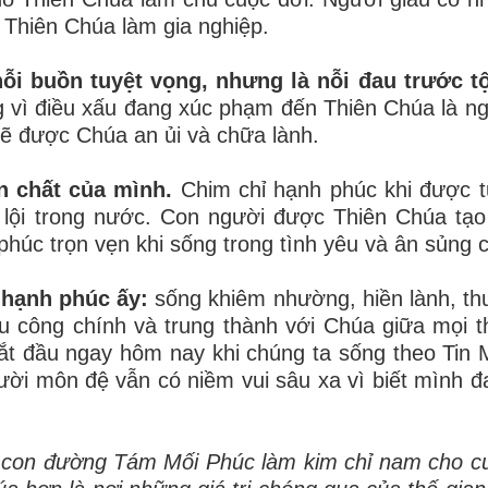
 Thiên Chúa làm gia nghiệp.
ỗi buồn tuyệt vọng, nhưng là nỗi đau trước tộ
ng vì điều xấu đang xúc phạm đến Thiên Chúa là n
ẽ được Chúa an ủi và chữa lành.
n chất của mình.
Chim chỉ hạnh phúc khi được 
i lội trong nước. Con người được Thiên Chúa tạ
húc trọn vẹn khi sống trong tình yêu và ân sủng 
 hạnh phúc ấy:
sống khiêm nhường, hiền lành, th
u công chính và trung thành với Chúa giữa mọi t
ắt đầu ngay hôm nay khi chúng ta sống theo Tin
ười môn đệ vẫn có niềm vui sâu xa vì biết mình 
n con đường Tám Mối Phúc làm kim chỉ nam cho c