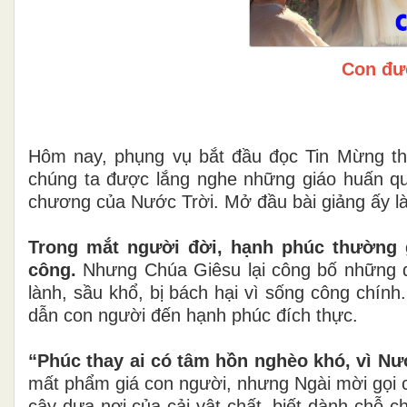
Con đư
Hôm nay, phụng vụ bắt đầu đọc Tin Mừng th
chúng ta được lắng nghe những giáo huấn qua
chương của Nước Trời. Mở đầu bài giảng ấy l
Trong mắt người đời, hạnh phúc thường g
công.
Nhưng Chúa Giêsu lại công bố những đi
lành, sầu khổ, bị bách hại vì sống công chính
dẫn con người đến hạnh phúc đích thực.
“Phúc thay ai có tâm hồn nghèo khó, vì Nướ
mất phẩm giá con người, nhưng Ngài mời gọi c
cậy dựa nơi của cải vật chất, biết dành chỗ 