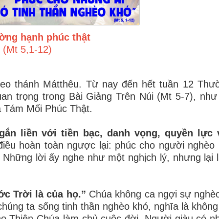
ờng hạnh phúc thật
(Mt 5,1-12)
eo thánh Mátthêu. Từ nay đến hết tuần 12 Thư
n trọng trong Bài Giảng Trên Núi (Mt 5-7), như
à Tám Mối Phúc Thật.
ắn liền với tiền bạc, danh vọng, quyền lực 
ều hoàn toàn ngược lại: phúc cho người nghèo 
. Những lời ấy nghe như một nghịch lý, nhưng lại l
c Trời là của họ.”
Chúa không ca ngợi sự nghè
húng ta sống tinh thần nghèo khó, nghĩa là không
cho Thiên Chúa làm chủ cuộc đời. Người giàu có n