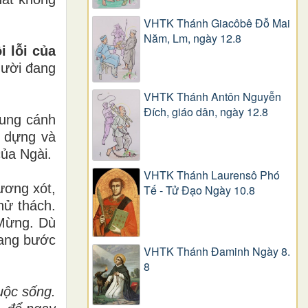
VHTK Thánh Giacôbê Ðỗ Mai
Năm, Lm, ngày 12.8
i lỗi của
gười đang
VHTK Thánh Antôn Nguyễn
Ðích, giáo dân, ngày 12.8
tung cánh
o dựng và
của Ngài.
VHTK Thánh Laurensô Phó
ương xót,
Tế - Tử Đạo Ngày 10.8
hử thách.
 Mừng. Dù
đang bước
VHTK Thánh Đaminh Ngày 8.
8
uộc sống.