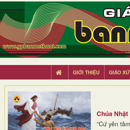
GIỚI THIỆU
GIÁO XỨ
Chúa Nhật
“Cứ yên tâm