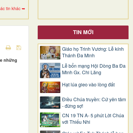
ác tin khác ➥
TIN MỚI
Giáo họ Trinh Vương: Lễ kính
Thánh Đa Minh
he những
Lễ bổn mạng Hội Dòng Ba Đa
Minh Gx. Chi Lăng
Hạt lúa gieo vào lòng đất
Điều Chúa truyền: Cứ yên tâm
- đừng sợ!
CN 19 TN A- 5 phút Lời Chúa
với Thiếu Nhi