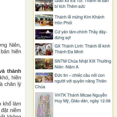
Giáo xứ Ea Tul: Thánh lễ ban
bí tích Thêm sức
Thánh lễ mừng Kim Khánh
Hôn Phối
Cứ yên tâm-chính Thầy đây-
đừng sợ!
ờng Niên,
GX Thánh Linh: Thánh lễ kính
 bản hiến
Thánh Đa Minh
SNTM Chúa Nhật XIX Thường
Niên -Năm A
và thành
Đức tin – chiếc cầu nối con
khó, hiền
người với quyền năng Thiên
à chân lý
Chúa
VHTK Thánh Micae Nguyễn
Huy Mỹ, Giáo dân, ngày 12.08
o khổ làm
 đặt niềm
hất không