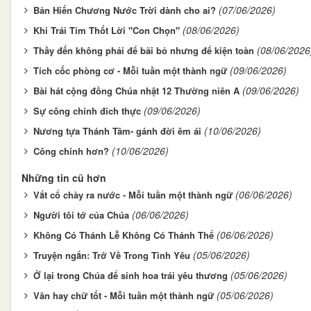
(07/06/2026)
Bản Hiến Chương Nước Trời dành cho ai?
(08/06/2026)
Khi Trái Tim Thốt Lời "Con Chọn"
(08/06/2026
Thầy đến không phải để bãi bỏ nhưng để kiện toàn
(09/06/2026)
Tích cốc phòng cơ - Mỗi tuần một thành ngữ
(09/06/2026)
Bài hát cộng đồng Chúa nhật 12 Thường niên A
(09/06/2026)
Sự công chính đích thực
(10/06/2026)
Nương tựa Thánh Tâm- gánh đời êm ái
(10/06/2026)
Công chính hơn?
Những tin cũ hơn
(06/06/2026)
Vắt cổ chày ra nước - Mỗi tuần một thành ngữ
(06/06/2026)
Người tôi tớ của Chúa
(06/06/2026)
Không Có Thánh Lễ Không Có Thánh Thể
(05/06/2026)
Truyện ngắn: Trở Về Trong Tình Yêu
(05/06/2026)
Ở lại trong Chúa để sinh hoa trái yêu thương
(05/06/2026)
Văn hay chữ tốt - Mỗi tuần một thành ngữ