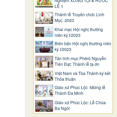
Nghiệm XƯNG TỘI & RƯỚC
LỄ 1
Thánh lễ Truyền chức Linh
Mục -2023
Khai mạc Hội nghị thường
niên kỳ I/2023
Biên bản Hội nghị thường niên
kỳ I/2023
Tân linh mục Phêrô Nguyễn
Tiến Đạt: Thánh lễ tạ ơn
Việt Nam và Tòa Thánh ký kết
Thỏa thuận
Giáo xứ Phúc Lộc -Mừng lễ
Thánh Đa Minh
Giáo xứ Phúc Lộc: Lễ Chúa
Ba Ngôi