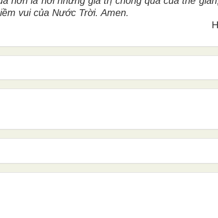
a hơn là nơi những giá trị chóng qua của thế gian
iềm vui của Nước Trời. Amen.
H