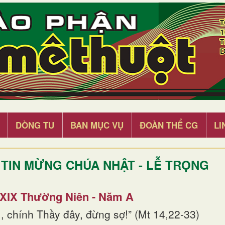
DÒNG TU
BAN MỤC VỤ
ĐOÀN THỂ CG
LI
TIN MỪNG CHÚA NHẬT - LỄ TRỌNG
 XIX Thường Niên - Năm A
, chính Thầy đây, đừng sợ!” (Mt 14,22-33)