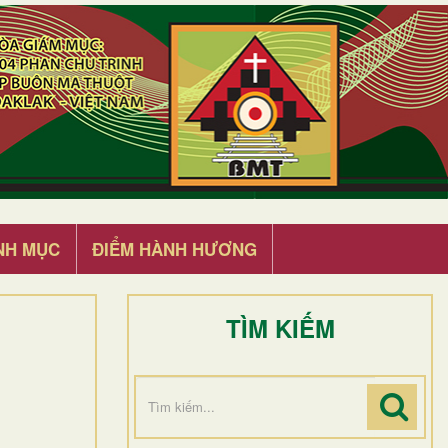
NH MỤC
ĐIỂM HÀNH HƯƠNG
TÌM KIẾM