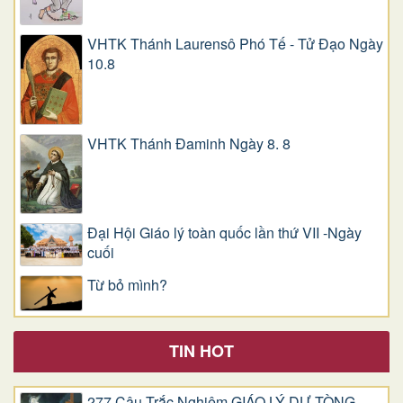
VHTK Thánh Laurensô Phó Tế - Tử Đạo Ngày
10.8
VHTK Thánh Đaminh Ngày 8. 8
Đại Hội Giáo lý toàn quốc lần thứ VII -Ngày
cuối
Từ bỏ mình?
TIN HOT
277 Câu Trắc Nghiệm GIÁO LÝ DỰ TÒNG