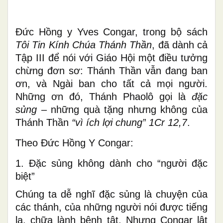
Đức
Hồng y Yves Congar, trong bộ sách
Tôi Tin Kính Chúa Thánh Thần
, đã dành cả
Tập III để nói với Giáo Hội một điều tưởng
chừng đơn sơ: Thánh Thần vẫn đang ban
ơn, và Ngài ban cho tất cả mọi người.
Những ơn đó, Thánh Phaolô gọi là
đặc
sủng
– những quà tặng nhưng không của
Thánh Thần
“vì ích lợi chung”
1Cr 12,7
.
Theo
Đức Hồng Y Congar:
1. Đặc sủng không dành cho “người đặc
biệt”
Chúng ta dễ nghĩ đặc sủng là chuyện của
các thánh, của những người nói được tiếng
lạ, chữa lành bệnh tật. Nhưng Congar lật