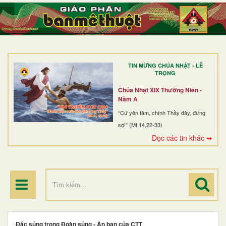
TRANG NHẤT
GIỚI THIỆU
GIÁO XỨ
TIN MỪNG CHÚA NHẬT - LỄ
DÒNG TU
TRỌNG
BAN MỤC VỤ
Chúa Nhật XIX Thường Niên -
Năm A
ĐOÀN THỂ CG
“Cứ yên tâm, chính Thầy đây, đừng
sợ!” (Mt 14,22-33)
LINH MỤC
Đọc các tin khác ➥
ĐIỂM HÀNH HƯƠNG
Đặc sủng trong Đoàn sủng - Ân ban của CTT