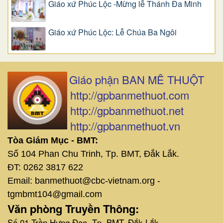
Giáo xứ Phúc Lộc -Mừng lễ Thánh Đa Minh
Giáo xứ Phúc Lộc: Lễ Chúa Ba Ngôi
Giáo phận BAN MÊ THUỘT
http://gpbanmethuot.com
http://gpbanmethuot.net
http://gpbanmethuot.vn
Tòa Giám Mục - BMT:
Số 104 Phan Chu Trinh, Tp. BMT, Đắk Lắk.
ĐT: 0262 3817 622
Email: banmethuot@cbc-vietnam.org -
tgmbmt104@gmail.com
Văn phòng Truyền Thông:
Số 01 Trần Hưng Đạo, Tp. BMT, Đắk Lắk.