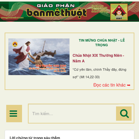
TRANG NHẤT
GIỚI THIỆU
GIÁO XỨ
TIN MỪNG CHÚA NHẬT - LỄ
DÒNG TU
TRỌNG
BAN MỤC VỤ
Chúa Nhật XIX Thường Niên -
Năm A
ĐOÀN THỂ CG
“Cứ yên tâm, chính Thầy đây, đừng
sợ!” (Mt 14,22-33)
LINH MỤC
Đọc các tin khác ➥
ĐIỂM HÀNH HƯƠNG
Lời chứng từ trong sâu thẳm