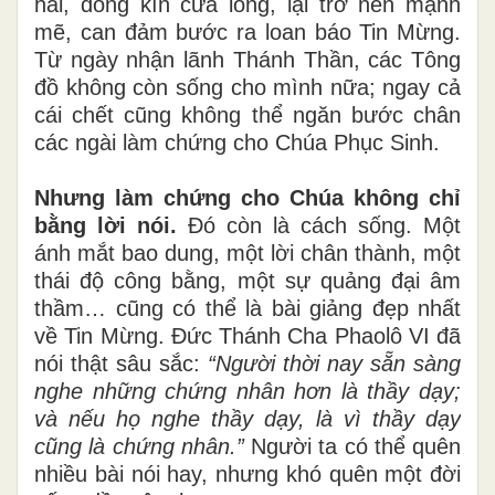
hãi, đóng kín cửa lòng, lại trở nên mạnh
mẽ, can đảm bước ra loan báo Tin Mừng.
Từ ngày nhận lãnh Thánh Thần, các Tông
đồ không còn sống cho mình nữa; ngay cả
cái chết cũng không thể ngăn bước chân
các ngài làm chứng cho Chúa Phục Sinh.
Nhưng làm chứng cho Chúa không chỉ
bằng lời nói.
Đó còn là cách sống. Một
ánh mắt bao dung, một lời chân thành, một
thái độ công bằng, một sự quảng đại âm
thầm… cũng có thể là bài giảng đẹp nhất
về Tin Mừng. Đức Thánh Cha Phaolô VI đã
nói thật sâu sắc:
“Người thời nay sẵn sàng
nghe những chứng nhân hơn là thầy dạy;
và nếu họ nghe thầy dạy, là vì thầy dạy
cũng là chứng nhân.”
Người ta có thể quên
nhiều bài nói hay, nhưng khó quên một đời