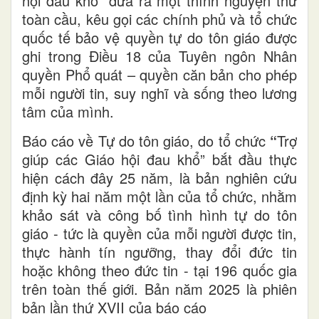
hội đau khổ” đưa ra một thỉnh nguyện thư
toàn cầu, kêu gọi các chính phủ và tổ chức
quốc tế bảo vệ quyền tự do tôn giáo được
ghi trong Điều 18 của Tuyên ngôn Nhân
quyền Phổ quát
– quyền căn bản cho phép
mỗi người tin, suy nghĩ và sống theo lương
tâm của mình.
Báo cáo về Tự do tôn giáo, do tổ chức
“
Trợ
giúp các Giáo hội đau khổ” bắt đầu thực
hiện cách đây 25
năm, là bản nghiên cứu
định kỳ hai năm một lần của tổ chức, nhằm
khảo sát và công bố tình hình tự do tôn
giáo - tức là quyền của mỗi người được tin,
thực hành tín ngưỡng, thay đổi đức tin
hoặc không theo đức tin - tại 196 quốc gia
trên toàn thế giới. Bản năm 2025 là phiên
bản lần thứ XVII của báo cáo