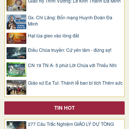
Giáo họ Trinh Vương: Lễ kính Thánh Đa Minh
Gx. Chi Lăng: Bổn mạng Huynh Đoàn Đa
Minh
Hạt lúa gieo vào lòng đất
Điều Chúa truyền: Cứ yên tâm - đừng sợ!
CN 19 TN A- 5 phút Lời Chúa với Thiếu Nhi
Giáo xứ Ea Tul: Thánh lễ ban bí tích Thêm sức
TIN HOT
277 Câu Trắc Nghiệm GIÁO LÝ DỰ TÒNG