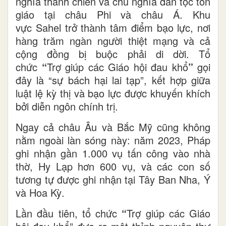
nghĩa thánh chiến và chủ nghĩa dân tộc tôn
giáo tại châu Phi và châu Á. Khu
vực Sahel trở thành tâm điểm bạo lực, nơi
hàng trăm ngàn người thiệt mạng và cả
cộng đồng bị buộc phải di dời. Tổ
chức
“
Trợ giúp các Giáo hội đau khổ
”
gọi
đây là “sự bách hại lai tạp”, kết hợp giữa
luật lệ kỳ thị và bạo lực được khuyến khích
bởi diễn ngôn chính trị.
Ngay cả châu Âu và Bắc Mỹ cũng không
nằm ngoài làn sóng này: năm 2023, Pháp
ghi nhận gần 1.000 vụ tấn công vào nhà
thờ, Hy Lạp hơn 600 vụ, và các con số
tương tự được ghi nhận tại Tây Ban Nha, Ý
và Hoa Kỳ.
Lần đầu tiên, tổ chức
“
Trợ giúp các Giáo