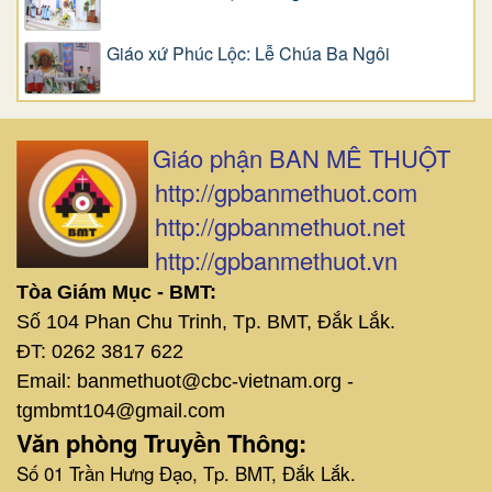
Giáo xứ Phúc Lộc: Lễ Chúa Ba Ngôi
Giáo phận BAN MÊ THUỘT
http://gpbanmethuot.com
http://gpbanmethuot.net
http://gpbanmethuot.vn
Tòa Giám Mục - BMT:
Số 104 Phan Chu Trinh, Tp. BMT, Đắk Lắk.
ĐT: 0262 3817 622
Email: banmethuot@cbc-vietnam.org -
tgmbmt104@gmail.com
Văn phòng Truyền Thông:
Số 01 Trần Hưng Đạo, Tp. BMT, Đắk Lắk.