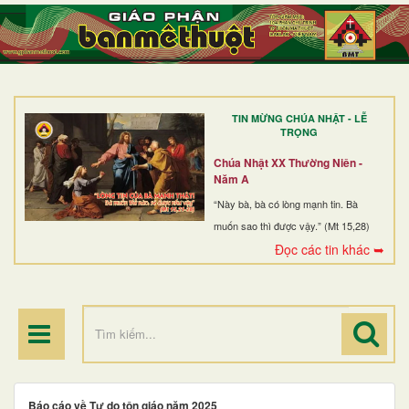
TRANG NHẤT
GIỚI THIỆU
GIÁO XỨ
TIN MỪNG CHÚA NHẬT - LỄ
DÒNG TU
TRỌNG
BAN MỤC VỤ
Chúa Nhật XX Thường Niên -
Năm A
ĐOÀN THỂ CG
“Này bà, bà có lòng mạnh tin. Bà
muốn sao thì được vậy.” (Mt 15,28)
LINH MỤC
Đọc các tin khác ➥
ĐIỂM HÀNH HƯƠNG
Báo cáo về Tự do tôn giáo năm 2025