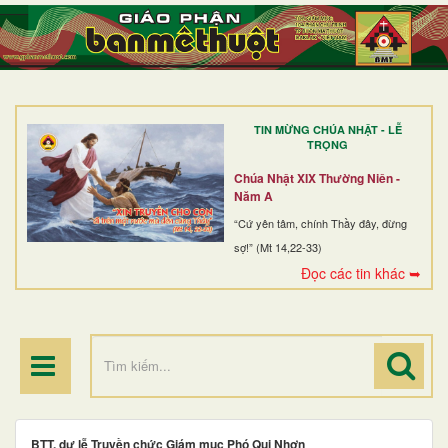
TRANG NHẤT
GIỚI THIỆU
GIÁO XỨ
TIN MỪNG CHÚA NHẬT - LỄ
DÒNG TU
TRỌNG
BAN MỤC VỤ
Chúa Nhật XIX Thường Niên -
Năm A
ĐOÀN THỂ CG
“Cứ yên tâm, chính Thầy đây, đừng
sợ!” (Mt 14,22-33)
LINH MỤC
Đọc các tin khác ➥
ĐIỂM HÀNH HƯƠNG
BTT. dự lễ Truyền chức Giám mục Phó Qui Nhơn