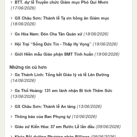
BTT. dự lễ Truyền chức Giám mục Phó Qui Nhơn
(17/06/2026)
GX Châu Sơn: Thánh lễ Tạ ơn hồng ân Giám mục
(18/06/2026)
(18/06/2026)
Gx Hòa Nam: Đón Cha Tân Quản xứ
(19/06/2026)
Hội Trại “Sống Đức Tin - Thắp Hy Vọng”
(19/06/2026)
Giới Hiền mẫu Giáo phận BMT Tĩnh huấn
Những tin cũ hơn
Gx Thánh Linh: Tổng kết Giáo lý và lễ Lên Đường
(14/06/2026)
Gx Thổ Hoàng: 131 em lãnh nhận Bí tích Thêm Sức
(13/06/2026)
(13/06/2026)
GX Châu Sơn: Thánh lễ An táng
(10/06/2026)
Thông báo của Ban Phụng tự
(09/06/2026)
Giáo xứ Kiến Hòa: 37 em Rước Lễ lần đầu
(09/06/2026)
Khóa Bồi dưỡng Phương pháp Billings