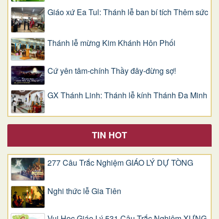
Giáo xứ Ea Tul: Thánh lễ ban bí tích Thêm sức
Thánh lễ mừng Kim Khánh Hôn Phối
Cứ yên tâm-chính Thầy đây-đừng sợ!
GX Thánh Linh: Thánh lễ kính Thánh Đa Minh
TIN HOT
277 Câu Trắc Nghiệm GIÁO LÝ DỰ TÒNG
Nghi thức lễ Gia Tiên
Vui Học Giáo Lý 531 Câu Trắc Nghiệm XƯNG