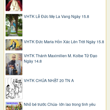
VHTK Lễ Đức Mẹ La Vang Ngày 15.8
VHTK Đức Maria Hồn Xác Lên Trời Ngày 15.8
VHTK Thánh Maximilien M. Kolbe Tử Đạo
Ngày 14.8
VHTK CHÚA NHẬT 20 TN A
Nhỏ bé trước Chúa- lớn lao trong tình yêu