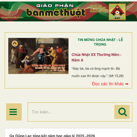
TRANG NHẤT
GIỚI THIỆU
GIÁO XỨ
TIN MỪNG CHÚA NHẬT - LỄ
DÒNG TU
TRỌNG
BAN MỤC VỤ
Chúa Nhật XX Thường Niên -
Năm A
ĐOÀN THỂ CG
“Này bà, bà có lòng mạnh tin. Bà
muốn sao thì được vậy.” (Mt 15,28)
LINH MỤC
Đọc các tin khác ➥
ĐIỂM HÀNH HƯƠNG
Gx Dũng Lạc tổng kết năm học giáo lý 2025 -2026