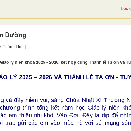
Đọc c
Lên Đường
 Thánh Linh |
iáo lý niên khóa 2025 - 2026, kết hợp cùng Thánh lễ Tạ ơn và T
O LÝ 2025 – 2026 VÀ THÁNH LỄ TẠ ƠN - T
ọng và đầy niềm vui, sáng Chúa Nhật XI Thường N
chương trình tổng kết năm học Giáo lý niên kh
c em thiếu nhi khối Vào Đời. Đây là dịp để nhìn
hời trao gửi các em vào mùa hè với sứ mạng số