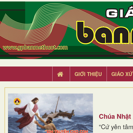
GIỚI THIỆU
GIÁO XỨ
Chúa Nhật
“Cứ yên tâm