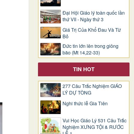
Đại Hội Giáo lý toàn quốc lần
thứ VII - Ngày thứ 3
Giá Trị Của Khổ Ðau Và Từ
Bỏ
Đức tin lớn lên trong giông
bão (Mt 14,22-33)
TIN HOT
277 Câu Trắc Nghiệm GIÁO
LÝ DỰ TÒNG
Nghi thức lễ Gia Tiên
Vui Học Giáo Lý 531 Câu Trắc
Nghiệm XƯNG TỘI & RƯỚC
LỄ 1