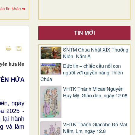
ác tin khác ➥
TIN MỚI
SNTM Chúa Nhật XIX Thường
Niên -Năm A
uyên hứa lên
Đức tin – chiếc cầu nối con
người với quyền năng Thiên
Chúa
UYÊN HỨA
VHTK Thánh Micae Nguyễn
Huy Mỹ, Giáo dân, ngày 12.08
iên, ngày
óa 2025 -
 lại hành
VHTK Thánh Giacôbê Ðỗ Mai
ng và làm
Năm, Lm, ngày 12.8