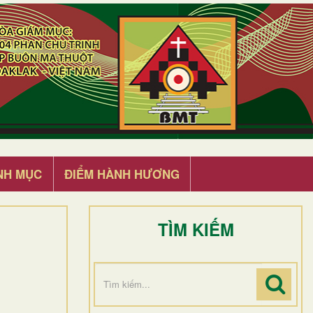
NH MỤC
ĐIỂM HÀNH HƯƠNG
TÌM KIẾM