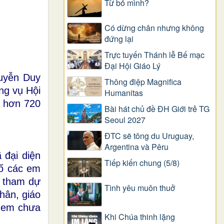
Từ bỏ mình?
Có dừng chân nhưng không
đứng lại
Trực tuyến Thánh lễ Bế mạc
Đại Hội Giáo Lý
guyễn Duy
Thông điệp Magnifica
ng vụ Hội
Humanitas
à hơn 720
Bài hát chủ đề ĐH Giới trẻ TG
Seoul 2027
ĐTC sẽ tông du Uruguay,
Argentina và Pêru
 đại diện
Tiếp kiến chung (5/8)
số các em
g tham dự
Tình yêu muôn thuở
hân, giáo
g em chưa
Khi Chúa thinh lặng