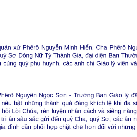
a quản xứ Phêrô Nguyễn Minh Hiển, Cha Phêrô N
ý Sơ Dòng Nữ Tỳ Thánh Gia, đại diện Ban Thườ
n cùng quý phụ huynh, các anh chị Giáo lý viên v
Phêrô Nguyễn Ngọc Sơn - Trưởng Ban Giáo lý đã
 nêu bật những thành quả đáng khích lệ khi đa 
học hỏi Lời Chúa, rèn luyện nhân cách và siêng năn
 tri ân sâu sắc gửi đến quý Cha, quý Sơ, các ân n
 gia đình cần phối hợp chặt chẽ hơn đối với nhữn