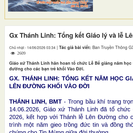
Gx Thánh Linh: Tổng kết Giáo lý và lễ 
|
Tác giả bài viết:
Ban Truyền Thông GX
Chủ nhật - 14/06/2026 03:34
2609
Giáo xứ Thánh Linh hân hoan tổ chức Lễ Bế giảng năm học G
đường cho các bạn trẻ khối Vào Đời.
GX. THÁNH LINH: TỔNG KẾT NĂM HỌC GIÁ
LÊN ĐƯỜNG KHỐI VÀO ĐỜI
THÁNH LINH, BMT
- Trong bầu khí trang tr
14.06.2026, Giáo xứ Thánh Linh đã tổ chức 
2026, kết hợp với Thánh lễ Lên Đường cho cá
trình một năm gieo trồng đức tin và đồng t
chứng cho Tin Mừng giữa đời thường.