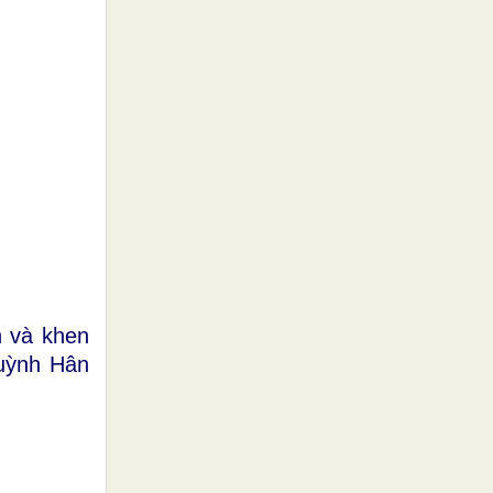
n và khen
Quỳnh Hân