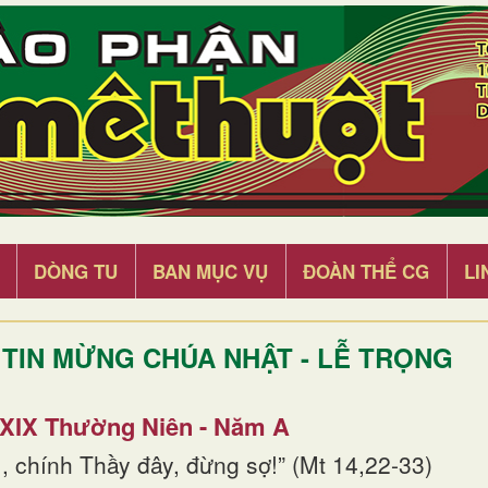
DÒNG TU
BAN MỤC VỤ
ĐOÀN THỂ CG
LI
TIN MỪNG CHÚA NHẬT - LỄ TRỌNG
 XIX Thường Niên - Năm A
, chính Thầy đây, đừng sợ!” (Mt 14,22-33)