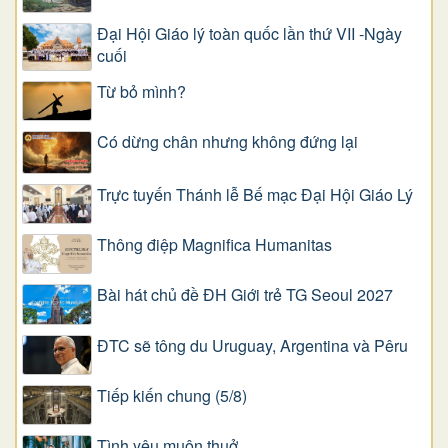
Đại Hội Giáo lý toàn quốc lần thứ VII -Ngày
cuối
Từ bỏ mình?
Có dừng chân nhưng không đứng lại
Trực tuyến Thánh lễ Bế mạc Đại Hội Giáo Lý
Thông điệp Magnifica Humanitas
Bài hát chủ đề ĐH Giới trẻ TG Seoul 2027
ĐTC sẽ tông du Uruguay, Argentina và Pêru
Tiếp kiến chung (5/8)
Tình yêu muôn thuở