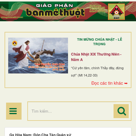
TRANG NHẤT
GIỚI THIỆU
GIÁO XỨ
TIN MỪNG CHÚA NHẬT - LỄ
DÒNG TU
TRỌNG
BAN MỤC VỤ
Chúa Nhật XIX Thường Niên -
Năm A
ĐOÀN THỂ CG
“Cứ yên tâm, chính Thầy đây, đừng
sợ!” (Mt 14,22-33)
LINH MỤC
Đọc các tin khác ➥
ĐIỂM HÀNH HƯƠNG
Gx Hòa Nam: Đón Cha Tân Quản xứ