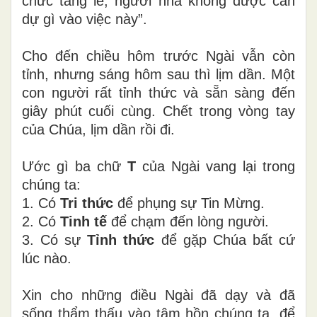
chức tang lễ, người nhà không được can
dự gì vào việc này”.
Cho đến chiều hôm trước Ngài vẫn còn
tỉnh, nhưng sáng hôm sau thì lịm dần. Một
con người rất tỉnh thức và sẵn sàng đến
giây phút cuối cùng. Chết trong vòng tay
của Chúa, lịm dần rồi đi.
Ước gì ba chữ
T
của Ngài vang lại trong
chúng ta:
1. Có
Tri thức
để phụng sự Tin Mừng.
2. Có
Tinh tế
để chạm đến lòng người.
3. Có sự
Tỉnh thức
để gặp Chúa bất cứ
lúc nào.
Xin cho những điều Ngài đã dạy và đã
sống thẩm thấu vào tâm hồn chúng ta, để