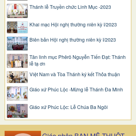
Thánh lễ Truyền chức Linh Mục -2023
Khai mạc Hội nghị thường niên kỳ I/2023
Biên bản Hội nghị thường niên kỳ I/2023
Tân linh mục Phêrô Nguyễn Tiến Đạt: Thánh
lễ tạ ơn
Việt Nam và Tòa Thánh ký kết Thỏa thuận
Giáo xứ Phúc Lộc -Mừng lễ Thánh Đa Minh
Giáo xứ Phúc Lộc: Lễ Chúa Ba Ngôi
Giáo phận BAN MÊ THUỘT