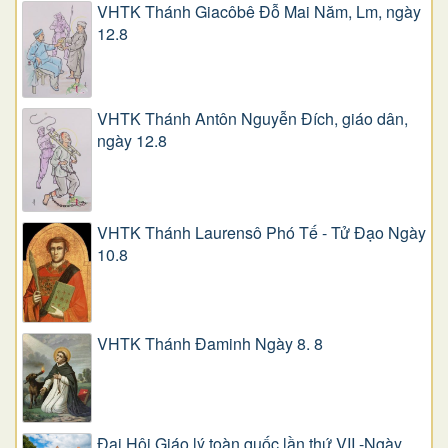
VHTK Thánh Giacôbê Ðỗ Mai Năm, Lm, ngày
12.8
VHTK Thánh Antôn Nguyễn Ðích, giáo dân,
ngày 12.8
VHTK Thánh Laurensô Phó Tế - Tử Đạo Ngày
10.8
VHTK Thánh Đaminh Ngày 8. 8
Đại Hội Giáo lý toàn quốc lần thứ VII -Ngày