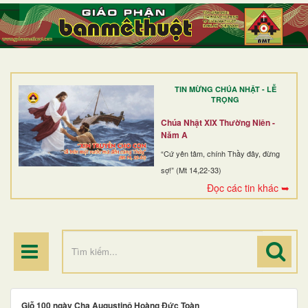
TRANG NHẤT
GIỚI THIỆU
GIÁO XỨ
TIN MỪNG CHÚA NHẬT - LỄ
DÒNG TU
TRỌNG
BAN MỤC VỤ
Chúa Nhật XIX Thường Niên -
Năm A
ĐOÀN THỂ CG
“Cứ yên tâm, chính Thầy đây, đừng
sợ!” (Mt 14,22-33)
LINH MỤC
Đọc các tin khác ➥
ĐIỂM HÀNH HƯƠNG
Giỗ 100 ngày Cha Augustinô Hoàng Đức Toàn