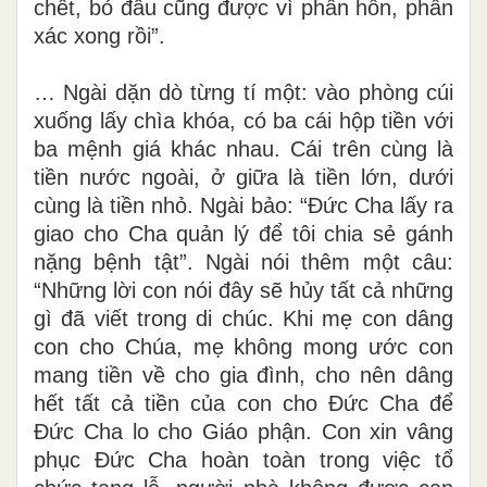
chết, bỏ đâu cũng được vì phần hồn, phần
xác xong rồi”.
… Ngài dặn dò từng tí một: vào phòng cúi
xuống lấy chìa khóa, có ba cái hộp tiền với
ba mệnh giá khác nhau. Cái trên cùng là
tiền nước ngoài, ở giữa là tiền lớn, dưới
cùng là tiền nhỏ. Ngài bảo: “Đức Cha lấy ra
giao cho Cha quản lý để tôi chia sẻ gánh
nặng bệnh tật”. Ngài nói thêm một câu:
“Những lời con nói đây sẽ hủy tất cả những
gì đã viết trong di chúc. Khi mẹ con dâng
con cho Chúa, mẹ không mong ước con
mang tiền về cho gia đình, cho nên dâng
hết tất cả tiền của con cho Đức Cha để
Đức Cha lo cho Giáo phận. Con xin vâng
phục Đức Cha hoàn toàn trong việc tổ