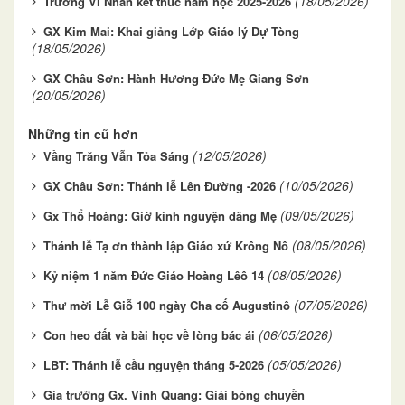
(18/05/2026)
Trường Vi Nhân kết thúc năm học 2025-2026
GX Kim Mai: Khai giảng Lớp Giáo lý Dự Tòng
(18/05/2026)
GX Châu Sơn: Hành Hương Đức Mẹ Giang Sơn
(20/05/2026)
Những tin cũ hơn
(12/05/2026)
Vầng Trăng Vẫn Tỏa Sáng
(10/05/2026)
GX Châu Sơn: Thánh lễ Lên Đường -2026
(09/05/2026)
Gx Thổ Hoàng: Giờ kinh nguyện dâng Mẹ
(08/05/2026)
Thánh lễ Tạ ơn thành lập Giáo xứ Krông Nô
(08/05/2026)
Kỷ niệm 1 năm Đức Giáo Hoàng Lêô 14
(07/05/2026)
Thư mời Lễ Giỗ 100 ngày Cha cố Augustinô
(06/05/2026)
Con heo đất và bài học về lòng bác ái
(05/05/2026)
LBT: Thánh lễ cầu nguyện tháng 5-2026
Gia trưởng Gx. Vinh Quang: Giải bóng chuyền