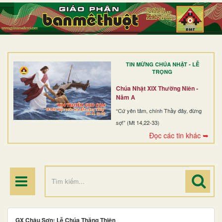
TRANG NHẤT
GIỚI THIỆU
GIÁO XỨ
TIN MỪNG CHÚA NHẬT - LỄ
DÒNG TU
TRỌNG
BAN MỤC VỤ
Chúa Nhật XIX Thường Niên -
Năm A
ĐOÀN THỂ CG
“Cứ yên tâm, chính Thầy đây, đừng
sợ!” (Mt 14,22-33)
LINH MỤC
Đọc các tin khác ➥
ĐIỂM HÀNH HƯƠNG
GX Châu Sơn: Lễ Chúa Thăng Thiên