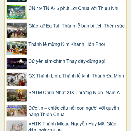
CN 19 TN A- 5 phút Lời Chúa với Thiếu Nhi
Giáo xứ Ea Tul: Thánh lễ ban bí tích Thêm sức
Thánh lễ mừng Kim Khánh Hôn Phối
Cứ yên tâm-chính Thầy đây-đừng sợ!
GX Thánh Linh: Thánh lễ kính Thánh Đa Minh
SNTM Chúa Nhật XIX Thường Niên -Năm A
Đức tin – chiếc cầu nối con người với quyền
năng Thiên Chúa
VHTK Thánh Micae Nguyễn Huy Mỹ, Giáo
dân, ngày 12.08