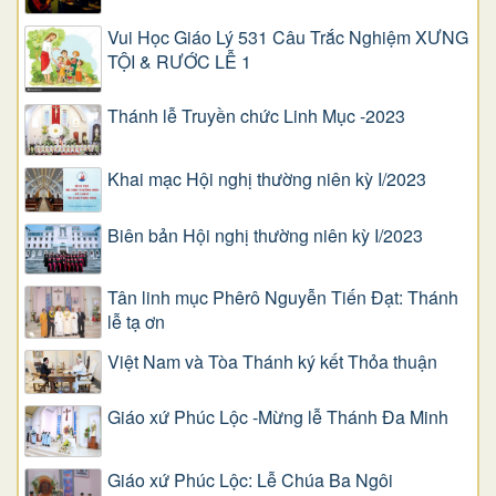
Vui Học Giáo Lý 531 Câu Trắc Nghiệm XƯNG
TỘI & RƯỚC LỄ 1
Thánh lễ Truyền chức Linh Mục -2023
Khai mạc Hội nghị thường niên kỳ I/2023
Biên bản Hội nghị thường niên kỳ I/2023
Tân linh mục Phêrô Nguyễn Tiến Đạt: Thánh
lễ tạ ơn
Việt Nam và Tòa Thánh ký kết Thỏa thuận
Giáo xứ Phúc Lộc -Mừng lễ Thánh Đa Minh
Giáo xứ Phúc Lộc: Lễ Chúa Ba Ngôi