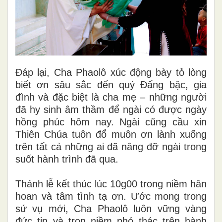
Đáp lại, Cha Phaolô xúc động bày tỏ lòng
biết ơn sâu sắc đến quý Đấng bậc, gia
đình và đặc biệt là cha mẹ – những người
đã hy sinh âm thầm để ngài có được ngày
hồng phúc hôm nay. Ngài cũng cầu xin
Thiên Chúa tuôn đổ muôn ơn lành xuống
trên tất cả những ai đã nâng đỡ ngài trong
suốt hành trình đã qua.
Thánh lễ kết thúc lúc 10g00 trong niềm hân
hoan và tâm tình tạ ơn. Ước mong trong
sứ vụ mới, Cha Phaolô luôn vững vàng
đức tin và trọn niềm phó thác trên hành