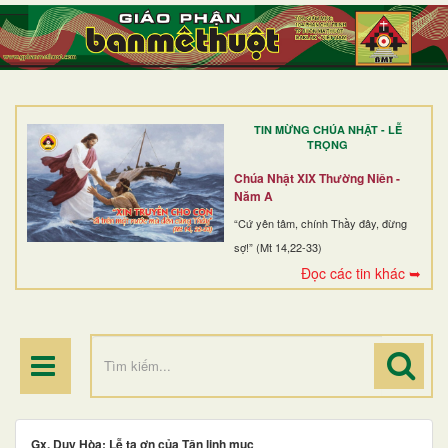
TRANG NHẤT
GIỚI THIỆU
GIÁO XỨ
TIN MỪNG CHÚA NHẬT - LỄ
DÒNG TU
TRỌNG
BAN MỤC VỤ
Chúa Nhật XIX Thường Niên -
Năm A
ĐOÀN THỂ CG
“Cứ yên tâm, chính Thầy đây, đừng
sợ!” (Mt 14,22-33)
LINH MỤC
Đọc các tin khác ➥
ĐIỂM HÀNH HƯƠNG
Gx. Duy Hòa: Lễ tạ ơn của Tân linh mục