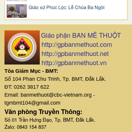
Giáo xứ Phúc Lộc: Lễ Chúa Ba Ngôi
Giáo phận BAN MÊ THUỘT
http://gpbanmethuot.com
http://gpbanmethuot.net
http://gpbanmethuot.vn
Tòa Giám Mục - BMT:
Số 104 Phan Chu Trinh, Tp. BMT, Đắk Lắk.
ĐT: 0262 3817 622
Email: banmethuot@cbc-vietnam.org -
tgmbmt104@gmail.com
Văn phòng Truyền Thông:
Số 01 Trần Hưng Đạo, Tp. BMT, Đắk Lắk.
Zalo: 0843 154 837