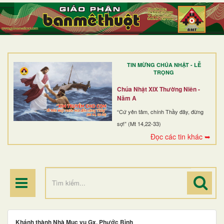
TRANG NHẤT
GIỚI THIỆU
GIÁO XỨ
TIN MỪNG CHÚA NHẬT - LỄ
DÒNG TU
TRỌNG
BAN MỤC VỤ
Chúa Nhật XIX Thường Niên -
Năm A
ĐOÀN THỂ CG
“Cứ yên tâm, chính Thầy đây, đừng
sợ!” (Mt 14,22-33)
LINH MỤC
Đọc các tin khác ➥
ĐIỂM HÀNH HƯƠNG
Khánh thành Nhà Mục vụ Gx. Phước Bình